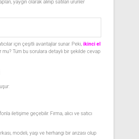
ları, yaygın olarak alınıp satılan ürünler
cılar için çeşitli avantajlar sunar. Peki,
ikinci el
ulur mu? Tüm bu sorulara detaylı bir şekilde cevap
i
uşur:
nla iletişime geçebilir. Firma, alıcı ve satıcı
rkası, modeli, yaşı ve herhangi bir arızası olup