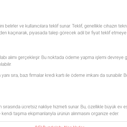
elirler ve kullanıcılara teklif sunar. Teklif, genellikle cihazın tekn
rinden kaçınarak, piyasada talep görecek adil bir fiyat teklif etmeye
zdolabı alımı gerçekleşir. Bu noktada ödeme yapma işlemi devreye g
abilir.
yanı sıra, bazı firmalar kredi kartı ile ödeme imkanı da sunabilir.
m sırasında ücretsiz nakliye hizmeti sunar. Bu, özellikle büyük ev 
kle kendi taşıma ekipmanlarıyla ürünün alınmasını organize eder.