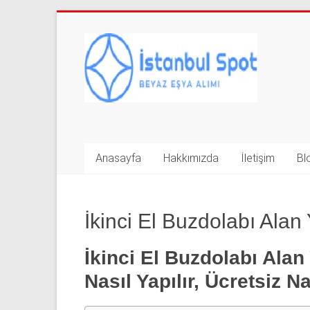
Skip
to
İkinci
content
El
Beyaz
Eşya
Alan
Anasayfa
Hakkımızda
İletişim
Bl
Yerler
|
İkinci El Buzdolabı Alan 
0
İkinci El Buzdolabı Alan 
543
Nasıl Yapılır, Ücretsiz N
592