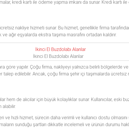
irmalar, kredi kartı ile ödeme yapma imkanı da sunar. Kredi kartı ile
cretsiz nakliye hizmeti sunar. Bu hizmet, genellikle firma tarafından 
k ve ağır eşyalarda ekstra taşıma masrafını ortadan kaldırır.
İkinci El Buzdolabı Alanlar
ara göre yapılır. Çoğu firma, nakliyeyi yalnızca belirli bölgelerde ve
 talep edilebilir. Ancak, çoğu firma şehir içi taşımalarda ücretsiz
lar hem de alıcılar için büyük kolaylıklar sunar. Kullanıcılar, eski bu
 alabilir.
 ve hızlı hizmet, sürecin daha verimli ve kullanıcı dostu olmasını 
irmaların sunduğu şartları dikkatle incelemeli ve ürünün durumu hakk