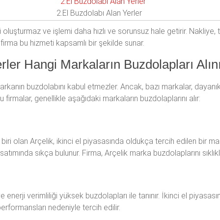
2.El Buzdolabı Alan Yerler
ükü oluşturmaz ve işlemi daha hızlı ve sorunsuz hale getirir. Nakli
firma bu hizmeti kapsamlı bir şekilde sunar.
erler Hangi Markaların Buzdolapları Alın
markanın buzdolabını kabul etmezler. Ancak, bazı markalar, dayanıklılı
u firmalar, genellikle aşağıdaki markaların buzdolaplarını alır:
iri olan Arçelik, ikinci el piyasasında oldukça tercih edilen bir m
 satımında sıkça bulunur. Firma, Arçelik marka buzdolaplarını sıklık
erji verimliliği yüksek buzdolapları ile tanınır. İkinci el piyasas
erformansları nedeniyle tercih edilir.