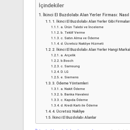
53
İçindekiler
50
İkinci El Buzdolabı Alan Yerler Firması: Nasıl
1. İkinci El Buzdolabı Alan Yerler Gibi Firmala
İkinci
a. Ürün Talebi ve İnceleme
el
b. Teklif Verme
beyaz
c. Satın Alma ve Ödeme
d. Ücretsiz Nakliye Hizmeti
eşya
2. İkinci El Buzdolabı Alan Yerler Hangi Marka
olarak
a. Arçelik
buzdolabı,
b.Bosch
çamaşır
c. Samsung
makinesi,
D. LG
e. Siemens
bulaşık
3. Ödeme Yöntemleri
makinesi,
a. Nakit Ödeme
derin
b. Banka Havalesi
dondurucu,
c. Kapıda Ödeme
d. Kredi Kartı ile Ödeme
klima
4. Ücretsiz Nakliye
ve
İkinci El Buzdolabı Alanlar
kombi
alınır.