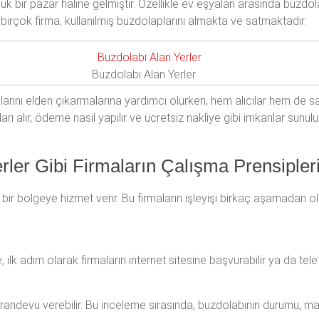
k bir pazar haline gelmiştir. Özellikle ev eşyaları arasında buzdolap
 birçok firma, kullanılmış buzdolaplarını almakta ve satmaktadır.
Buzdolabı Alan Yerler
plarını elden çıkarmalarına yardımcı olurken, hem alıcılar hem de satı
ları alır, ödeme nasıl yapılır ve ücretsiz nakliye gibi imkanlar sun
erler Gibi Firmaların Çalışma Prensipler
li bir bölgeye hizmet verir. Bu firmaların işleyişi birkaç aşamadan ol
 ilk adım olarak firmaların internet sitesine başvurabilir ya da telefo
n randevu verebilir. Bu inceleme sırasında, buzdolabının durumu, ma