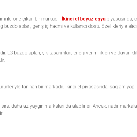
mı ile öne çıkan bir markadır.
İkinci el beyaz eşya
piyasasında, öze
uzdolapları, geniş iç hacmi ve kullanıcı dostu özellikleriyle alıcı
r. LG buzdolapları, şık tasarımları, enerji verimlilikleri ve dayanıklılık
ir.
rünleriyle tanınan bir markadır. İkinci el piyasasında, sağlam yapı
nı sıra, daha az yaygın markaları da alabilirler. Ancak, nadir markal
r.