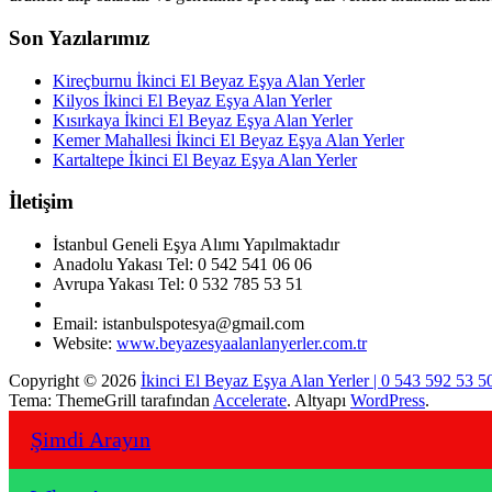
Son Yazılarımız
Kireçburnu İkinci El Beyaz Eşya Alan Yerler
Kilyos İkinci El Beyaz Eşya Alan Yerler
Kısırkaya İkinci El Beyaz Eşya Alan Yerler
Kemer Mahallesi İkinci El Beyaz Eşya Alan Yerler
Kartaltepe İkinci El Beyaz Eşya Alan Yerler
İletişim
İstanbul Geneli Eşya Alımı Yapılmaktadır
Anadolu Yakası Tel: 0 542 541 06 06
Avrupa Yakası Tel: 0 532 785 53 51
Email: istanbulspotesya@gmail.com
Website:
www.beyazesyaalanlanyerler.com.tr
Copyright © 2026
İkinci El Beyaz Eşya Alan Yerler | 0 543 592 53 5
Tema: ThemeGrill tarafından
Accelerate
. Altyapı
WordPress
.
Şimdi Arayın