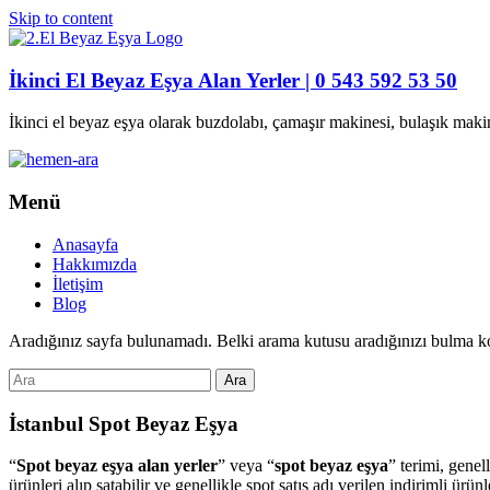
Skip to content
İkinci El Beyaz Eşya Alan Yerler | 0 543 592 53 50
İkinci el beyaz eşya olarak buzdolabı, çamaşır makinesi, bulaşık maki
Menü
Anasayfa
Hakkımızda
İletişim
Blog
Aradığınız sayfa bulunamadı. Belki arama kutusu aradığınızı bulma ko
İstanbul Spot Beyaz Eşya
“
Spot beyaz eşya alan yerler
” veya “
spot beyaz eşya
” terimi, genel
ürünleri alıp satabilir ve genellikle spot satış adı verilen indirimli ür