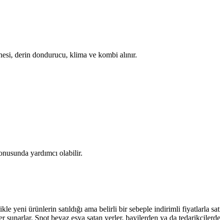
nesi, derin dondurucu, klima ve kombi alınır.
nusunda yardımcı olabilir.
likle yeni ürünlerin satıldığı ama belirli bir sebeple indirimli fiyatlarla s
ünler sunarlar. Spot beyaz eşya satan yerler, bayilerden ya da tedarikçilerd