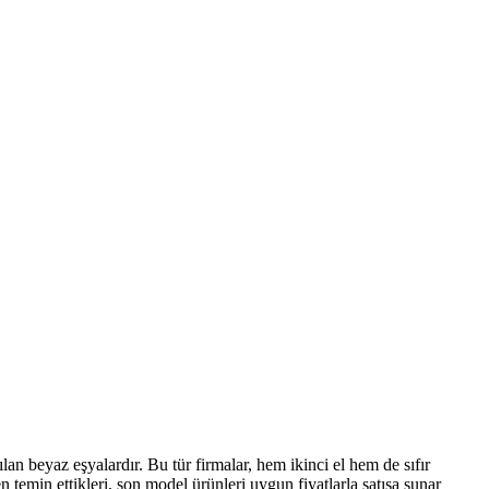
atılan beyaz eşyalardır. Bu tür firmalar, hem ikinci el hem de sıfır
en temin ettikleri, son model ürünleri uygun fiyatlarla satışa sunar