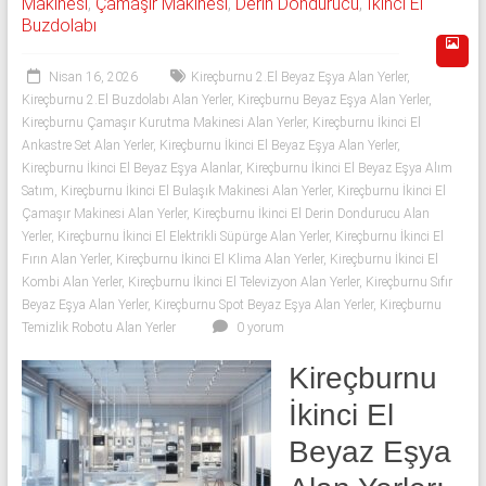
Makinesi
,
Çamaşır Makinesi
,
Derin Dondurucu
,
İkinci El
543
Buzdolabı
592
Nisan 16, 2026
Kireçburnu 2.El Beyaz Eşya Alan Yerler
,
53
Kireçburnu 2.El Buzdolabı Alan Yerler
,
Kireçburnu Beyaz Eşya Alan Yerler
,
Kireçburnu Çamaşır Kurutma Makinesi Alan Yerler
,
Kireçburnu İkinci El
50
Ankastre Set Alan Yerler
,
Kireçburnu İkinci El Beyaz Eşya Alan Yerler
,
Kireçburnu İkinci El Beyaz Eşya Alanlar
,
Kireçburnu İkinci El Beyaz Eşya Alım
İkinci
Satım
,
Kireçburnu İkinci El Bulaşık Makinesi Alan Yerler
,
Kireçburnu İkinci El
el
Çamaşır Makinesi Alan Yerler
,
Kireçburnu İkinci El Derin Dondurucu Alan
beyaz
Yerler
,
Kireçburnu İkinci El Elektrikli Süpürge Alan Yerler
,
Kireçburnu İkinci El
eşya
Fırın Alan Yerler
,
Kireçburnu İkinci El Klima Alan Yerler
,
Kireçburnu İkinci El
Kombi Alan Yerler
,
Kireçburnu İkinci El Televizyon Alan Yerler
,
Kireçburnu Sıfır
olarak
Beyaz Eşya Alan Yerler
,
Kireçburnu Spot Beyaz Eşya Alan Yerler
,
Kireçburnu
buzdolabı,
Temizlik Robotu Alan Yerler
0 yorum
çamaşır
makinesi,
Kireçburnu
bulaşık
İkinci El
makinesi,
derin
Beyaz Eşya
dondurucu,