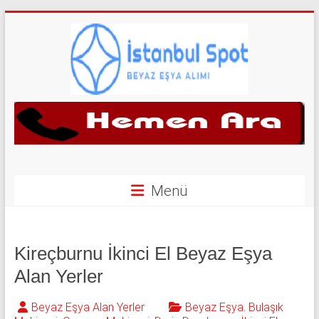
Skip
to
content
İkinci
El
Beyaz
Eşya
Menü
Alan
Yerler
Kireçburnu İkinci El Beyaz Eşya
|
Alan Yerler
0
Beyaz Eşya Alan Yerler
Beyaz Eşya
,
Bulaşık