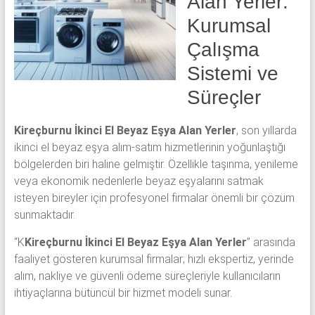
Alan Yerler:
klima
Kurumsal
ve
kombi
Çalışma
alınır.
Sistemi ve
Süreçler
Kireçburnu İkinci El Beyaz Eşya Alan Yerler
, son yıllarda
ikinci el beyaz eşya alım-satım hizmetlerinin yoğunlaştığı
bölgelerden biri haline gelmiştir. Özellikle taşınma, yenileme
veya ekonomik nedenlerle beyaz eşyalarını satmak
isteyen bireyler için profesyonel firmalar önemli bir çözüm
sunmaktadır.
“K
Kireçburnu İkinci El Beyaz Eşya Alan Yerler
” arasında
faaliyet gösteren kurumsal firmalar; hızlı ekspertiz, yerinde
alım, nakliye ve güvenli ödeme süreçleriyle kullanıcıların
ihtiyaçlarına bütüncül bir hizmet modeli sunar.