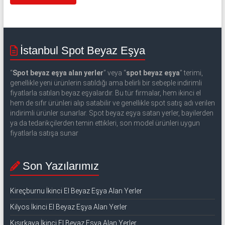
İstanbul Spot Beyaz Eşya
“
Spot beyaz eşya alan yerler
” veya “
spot beyaz eşya
” terimi,
genellikle yeni ürünlerin satıldığı ama belirli bir sebeple indirimli
fiyatlarla satılan beyaz eşyalardır. Bu tür firmalar, hem ikinci el
hem de sıfır ürünleri alıp satabilir ve genellikle spot satış adı verilen
indirimli ürünler sunarlar. Spot beyaz eşya satan yerler, bayilerden
ya da tedarikçilerden temin ettikleri, son model ürünleri uygun
fiyatlarla satışa sunar
Son Yazılarımız
Kireçburnu İkinci El Beyaz Eşya Alan Yerler
Kilyos İkinci El Beyaz Eşya Alan Yerler
Kısırkaya İkinci El Beyaz Eşya Alan Yerler