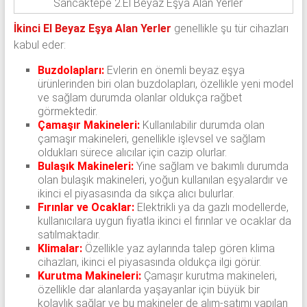
Sancaktepe 2.El Beyaz Eşya Alan Yerler
İkinci El Beyaz Eşya Alan Yerler
genellikle şu tür cihazları
kabul eder:
Buzdolapları:
Evlerin en önemli beyaz eşya
ürünlerinden biri olan buzdolapları, özellikle yeni model
ve sağlam durumda olanlar oldukça rağbet
görmektedir.
Çamaşır Makineleri:
Kullanılabilir durumda olan
çamaşır makineleri, genellikle işlevsel ve sağlam
oldukları sürece alıcılar için cazip olurlar.
Bulaşık Makineleri:
Yine sağlam ve bakımlı durumda
olan bulaşık makineleri, yoğun kullanılan eşyalardır ve
ikinci el piyasasında da sıkça alıcı bulurlar.
Fırınlar ve Ocaklar:
Elektrikli ya da gazlı modellerde,
kullanıcılara uygun fiyatla ikinci el fırınlar ve ocaklar da
satılmaktadır.
Klimalar:
Özellikle yaz aylarında talep gören klima
cihazları, ikinci el piyasasında oldukça ilgi görür.
Kurutma Makineleri:
Çamaşır kurutma makineleri,
özellikle dar alanlarda yaşayanlar için büyük bir
kolaylık sağlar ve bu makineler de alım-satımı yapılan