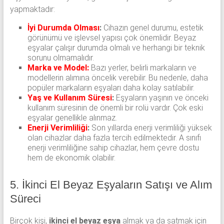
yapmaktadır:
İyi Durumda Olması
:
Cihazın genel durumu, estetik
görünümü ve işlevsel yapısı çok önemlidir. Beyaz
eşyalar çalışır durumda olmalı ve herhangi bir teknik
sorunu olmamalıdır.
Marka ve Model:
Bazı yerler, belirli markaların ve
modellerin alımına öncelik verebilir. Bu nedenle, daha
popüler markaların eşyaları daha kolay satılabilir.
Yaş ve Kullanım Süresi
:
Eşyaların yaşının ve önceki
kullanım süresinin de önemli bir rolü vardır. Çok eski
eşyalar genellikle alınmaz.
Enerji Verimliliği
:
Son yıllarda enerji verimliliği yüksek
olan cihazlar daha fazla tercih edilmektedir. A sınıfı
enerji verimliliğine sahip cihazlar, hem çevre dostu
hem de ekonomik olabilir.
5. İkinci El Beyaz Eşyaların Satışı ve Alım
Süreci
Birçok kişi,
ikinci el beyaz eşya
almak ya da satmak için