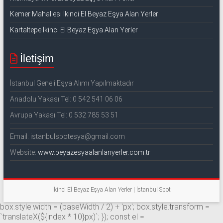
Kemer Mahallesi İkinci El Beyaz Eşya Alan Yerler
Kartaltepe İkinci El Beyaz Eşya Alan Yerler
İletişim
İstanbul Geneli Eşya Alımı Yapılmaktadır
Anadolu Yakası Tel: 0 542 541 06 06
Avrupa Yakası Tel: 0 532 785 53 51
Email: istanbulspotesya@gmail.com
Website:
www.beyazesyaalanlanyerler.com.tr
İkinci El Beyaz Eşya Alan Yerler | İstanbul Spot
box.style.width = (baseWidth / 2) + 'px'; box.style.transform =
`translateX(${index * 10}px)`; }); const el =