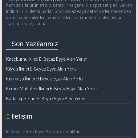
53
hem de sıfır ürünleri alıp satabilir ve genellikle spot satış adı verilen
50
indirimli ürünler sunarlar. Spot beyaz eşya satan yerler, bayilerden
ya da tedarikçilerden temin ettikleri, son model ürünleri uygun
fiyatlarla satışa sunar
İkinci
el
beyaz
Son Yazılarımız
eşya
olarak
Kireçburnu İkinci El Beyaz Eşya Alan Yerler
buzdolabı,
Kilyos İkinci El Beyaz Eşya Alan Yerler
çamaşır
makinesi,
Kısırkaya İkinci El Beyaz Eşya Alan Yerler
bulaşık
Kemer Mahallesi İkinci El Beyaz Eşya Alan Yerler
makinesi,
Kartaltepe İkinci El Beyaz Eşya Alan Yerler
derin
dondurucu,
klima
İletişim
ve
kombi
İstanbul Geneli Eşya Alımı Yapılmaktadır
alınır.