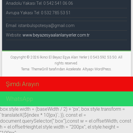
Anadolu Yakası Tel: 0 542 541 06 06
Avrupa Yakası Tel: 0 532 785 53 51
Email: istanbulspotesya@gmail.com
Website:
www.beyazesyaalanlanyerler.com.tr
Copyright © 2026
İkinci El Beyaz Eşya Alan Yerler | 0 543 592 53 50
. All
rights reserved.
Tema: ThemeGrill tarafından
Accelerate
. Altyapı
WordPress
.
Şimdi Arayın
WhatsApp
box.style.width = (baseWidth / 2) + 'px'; box.style.transform =
`translateX(${index * 10}px)`; }); const el =
document.querySelector(".box");const w = el.offsetWidth; const
h = el.offsetHeight;el.style.width = "200px"; el.style.height =
"100px";