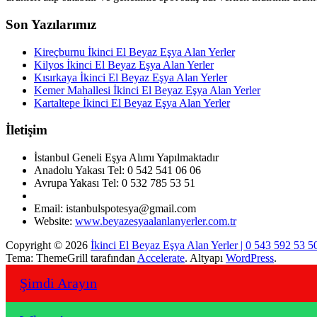
Son Yazılarımız
Kireçburnu İkinci El Beyaz Eşya Alan Yerler
Kilyos İkinci El Beyaz Eşya Alan Yerler
Kısırkaya İkinci El Beyaz Eşya Alan Yerler
Kemer Mahallesi İkinci El Beyaz Eşya Alan Yerler
Kartaltepe İkinci El Beyaz Eşya Alan Yerler
İletişim
İstanbul Geneli Eşya Alımı Yapılmaktadır
Anadolu Yakası Tel: 0 542 541 06 06
Avrupa Yakası Tel: 0 532 785 53 51
Email: istanbulspotesya@gmail.com
Website:
www.beyazesyaalanlanyerler.com.tr
Copyright © 2026
İkinci El Beyaz Eşya Alan Yerler | 0 543 592 53 5
Tema: ThemeGrill tarafından
Accelerate
. Altyapı
WordPress
.
Şimdi Arayın