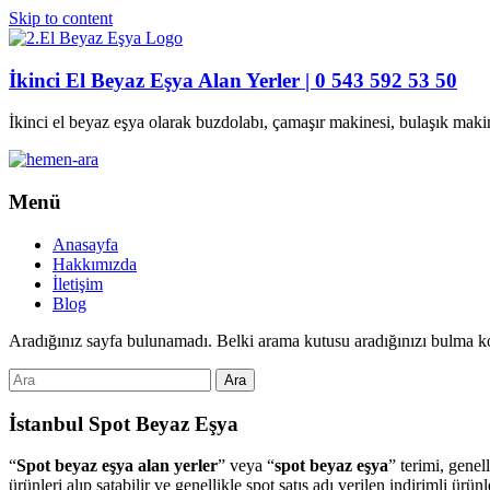
Skip to content
İkinci El Beyaz Eşya Alan Yerler | 0 543 592 53 50
İkinci el beyaz eşya olarak buzdolabı, çamaşır makinesi, bulaşık maki
Menü
Anasayfa
Hakkımızda
İletişim
Blog
Aradığınız sayfa bulunamadı. Belki arama kutusu aradığınızı bulma ko
İstanbul Spot Beyaz Eşya
“
Spot beyaz eşya alan yerler
” veya “
spot beyaz eşya
” terimi, genel
ürünleri alıp satabilir ve genellikle spot satış adı verilen indirimli ür