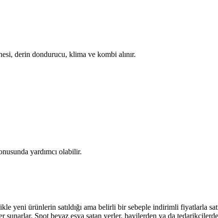
nesi, derin dondurucu, klima ve kombi alınır.
nusunda yardımcı olabilir.
likle yeni ürünlerin satıldığı ama belirli bir sebeple indirimli fiyatlarla s
ünler sunarlar. Spot beyaz eşya satan yerler, bayilerden ya da tedarikçilerd