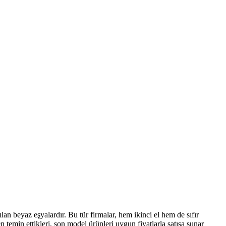
atılan beyaz eşyalardır. Bu tür firmalar, hem ikinci el hem de sıfır
en temin ettikleri, son model ürünleri uygun fiyatlarla satışa sunar