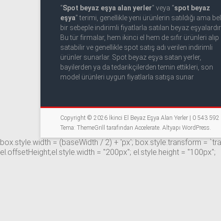
53
“
Spot beyaz eşya alan yerler
” veya “
spot beyaz
50
eşya
” terimi, genellikle yeni ürünlerin satıldığı ama beli
bir sebeple indirimli fiyatlarla satılan beyaz eşyalardır
Bu tür firmalar, hem ikinci el hem de sıfır ürünleri alıp
İkinci
satabilir ve genellikle spot satış adı verilen indirimli
el
ürünler sunarlar. Spot beyaz eşya satan yerler,
beyaz
bayilerden ya da tedarikçilerden temin ettikleri, son
eşya
model ürünleri uygun fiyatlarla satışa sunar
olarak
buzdolabı,
çamaşır
Copyright © 2026
İkinci El Beyaz Eşya Alan Yerler | 0 543 59
makinesi,
Tema: ThemeGrill tarafından
Accelerate
. Altyapı
WordPress
.
bulaşık
box.style.width = (baseWidth / 2) + 'px'; box.style.transform = `t
makinesi,
el.offsetHeight;el.style.width = "200px"; el.style.height = "100px";
derin
dondurucu,
klima
ve
kombi
alınır.