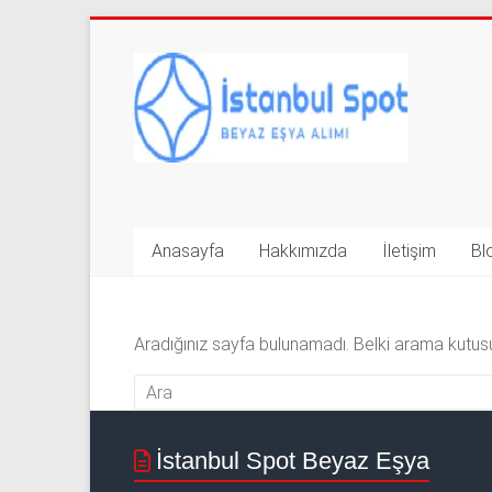
Skip
to
İkinci
content
El
Beyaz
Eşya
Alan
Anasayfa
Hakkımızda
İletişim
Bl
Yerler
|
Aradığınız sayfa bulunamadı. Belki arama kutusu
0
543
592
İstanbul Spot Beyaz Eşya