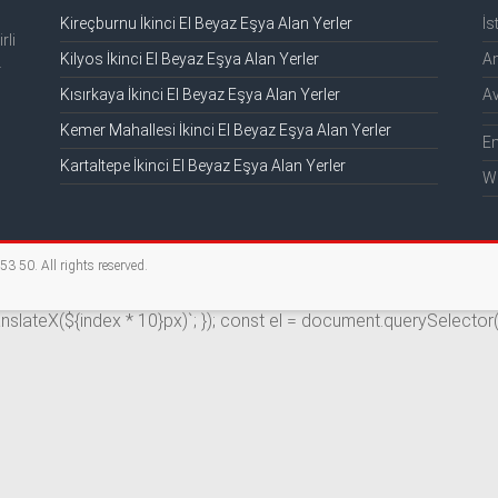
Kireçburnu İkinci El Beyaz Eşya Alan Yerler
İs
rli
Kilyos İkinci El Beyaz Eşya Alan Yerler
An
.
Kısırkaya İkinci El Beyaz Eşya Alan Yerler
Av
Kemer Mahallesi İkinci El Beyaz Eşya Alan Yerler
E
Kartaltepe İkinci El Beyaz Eşya Alan Yerler
W
2 53 50
. All rights reserved.
ranslateX(${index * 10}px)`; }); const el = document.querySelector