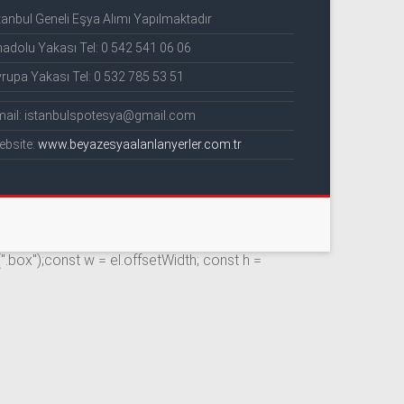
tanbul Geneli Eşya Alımı Yapılmaktadır
adolu Yakası Tel: 0 542 541 06 06
rupa Yakası Tel: 0 532 785 53 51
mail: istanbulspotesya@gmail.com
ebsite:
www.beyazesyaalanlanyerler.com.tr
(".box");const w = el.offsetWidth; const h =