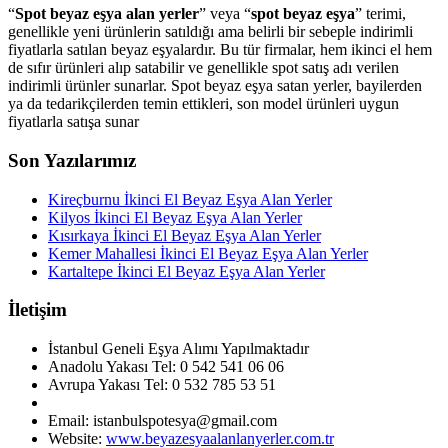
“
Spot beyaz eşya alan yerler
” veya “
spot beyaz eşya
” terimi,
genellikle yeni ürünlerin satıldığı ama belirli bir sebeple indirimli
fiyatlarla satılan beyaz eşyalardır. Bu tür firmalar, hem ikinci el hem
de sıfır ürünleri alıp satabilir ve genellikle spot satış adı verilen
indirimli ürünler sunarlar. Spot beyaz eşya satan yerler, bayilerden
ya da tedarikçilerden temin ettikleri, son model ürünleri uygun
fiyatlarla satışa sunar
Son Yazılarımız
Kireçburnu İkinci El Beyaz Eşya Alan Yerler
Kilyos İkinci El Beyaz Eşya Alan Yerler
Kısırkaya İkinci El Beyaz Eşya Alan Yerler
Kemer Mahallesi İkinci El Beyaz Eşya Alan Yerler
Kartaltepe İkinci El Beyaz Eşya Alan Yerler
İletişim
İstanbul Geneli Eşya Alımı Yapılmaktadır
Anadolu Yakası Tel: 0 542 541 06 06
Avrupa Yakası Tel: 0 532 785 53 51
Email: istanbulspotesya@gmail.com
Website:
www.beyazesyaalanlanyerler.com.tr