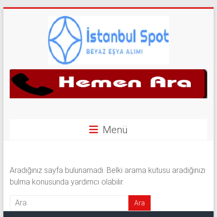
Skip
to
content
İkinci
El
Beyaz
Eşya
Menü
Alan
Yerler
Aradığınız sayfa bulunamadı. Belki arama kutusu aradığınızı
bulma konusunda yardımcı olabilir.
|
0