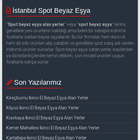
543
İstanbul Spot Beyaz Eşya
592
“
Spot beyaz eşya alan yerler
” veya “
spot beyaz eşya
” terimi,
53
genellikle yeni ürünlerin satıldığı ama belirli bir sebeple indirimli
50
fiyatlarla satılan beyaz eşyalardır. Bu tür firmalar, hem ikinci el
hem de sıfır ürünleri alıp satabilir ve genellikle spot satış adı verilen
indirimli ürünler sunarlar. Spot beyaz eşya satan yerler, bayilerden
İkinci
ya da tedarikçilerden temin ettikleri, son model ürünleri uygun
el
fiyatlarla satışa sunar
beyaz
eşya
Son Yazılarımız
olarak
buzdolabı,
çamaşır
Kireçburnu İkinci El Beyaz Eşya Alan Yerler
makinesi,
Kilyos İkinci El Beyaz Eşya Alan Yerler
bulaşık
Kısırkaya İkinci El Beyaz Eşya Alan Yerler
makinesi,
derin
Kemer Mahallesi İkinci El Beyaz Eşya Alan Yerler
dondurucu,
Kartaltepe İkinci El Beyaz Eşya Alan Yerler