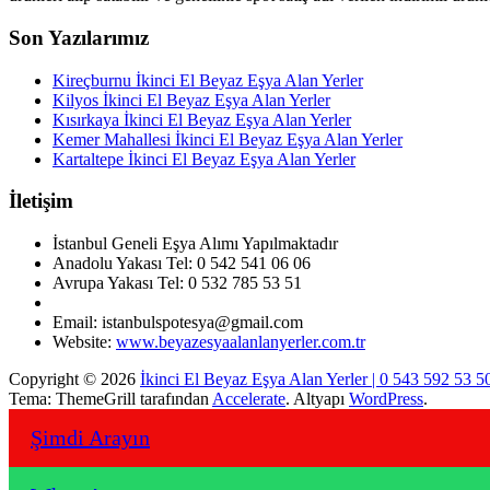
Son Yazılarımız
Kireçburnu İkinci El Beyaz Eşya Alan Yerler
Kilyos İkinci El Beyaz Eşya Alan Yerler
Kısırkaya İkinci El Beyaz Eşya Alan Yerler
Kemer Mahallesi İkinci El Beyaz Eşya Alan Yerler
Kartaltepe İkinci El Beyaz Eşya Alan Yerler
İletişim
İstanbul Geneli Eşya Alımı Yapılmaktadır
Anadolu Yakası Tel: 0 542 541 06 06
Avrupa Yakası Tel: 0 532 785 53 51
Email: istanbulspotesya@gmail.com
Website:
www.beyazesyaalanlanyerler.com.tr
Copyright © 2026
İkinci El Beyaz Eşya Alan Yerler | 0 543 592 53 5
Tema: ThemeGrill tarafından
Accelerate
. Altyapı
WordPress
.
Şimdi Arayın