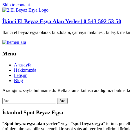
Skip to content
İkinci El Beyaz Eşya Alan Yerler | 0 543 592 53 50
İkinci el beyaz eşya olarak buzdolabı, çamaşır makinesi, bulaşık maki
Menü
Anasayfa
Hakkımızda
İletişim
Blog
Aradığınız sayfa bulunamadı. Belki arama kutusu aradığınızı bulma ko
İstanbul Spot Beyaz Eşya
“
Spot beyaz eşya alan yerler
” veya “
spot beyaz eşya
” terimi, genel
ürünleri alıp satabilir ve genellikle spot satış adı verilen indirimli ür