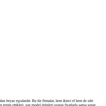
atılan beyaz eşyalardır. Bu tür firmalar, hem ikinci el hem de sıfır
en temin ettikleri, son model ürünleri uygun fiyatlarla satışa sunar