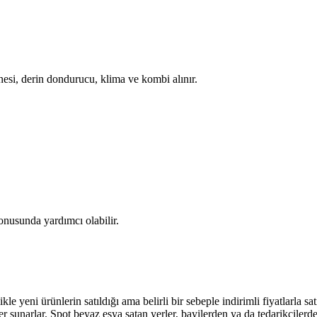
nesi, derin dondurucu, klima ve kombi alınır.
nusunda yardımcı olabilir.
likle yeni ürünlerin satıldığı ama belirli bir sebeple indirimli fiyatlarla s
ünler sunarlar. Spot beyaz eşya satan yerler, bayilerden ya da tedarikçilerd