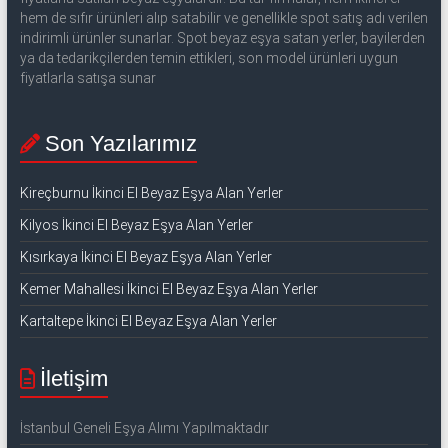
53
hem de sıfır ürünleri alıp satabilir ve genellikle spot satış adı verilen
50
indirimli ürünler sunarlar. Spot beyaz eşya satan yerler, bayilerden
ya da tedarikçilerden temin ettikleri, son model ürünleri uygun
fiyatlarla satışa sunar
İkinci
el
beyaz
Son Yazılarımız
eşya
olarak
Kireçburnu İkinci El Beyaz Eşya Alan Yerler
buzdolabı,
Kilyos İkinci El Beyaz Eşya Alan Yerler
çamaşır
makinesi,
Kısırkaya İkinci El Beyaz Eşya Alan Yerler
bulaşık
Kemer Mahallesi İkinci El Beyaz Eşya Alan Yerler
makinesi,
Kartaltepe İkinci El Beyaz Eşya Alan Yerler
derin
dondurucu,
klima
İletişim
ve
kombi
İstanbul Geneli Eşya Alımı Yapılmaktadır
alınır.