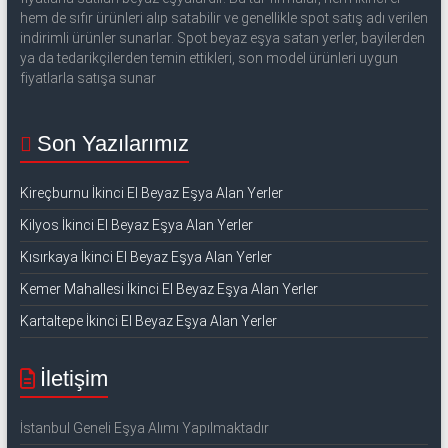
53
hem de sıfır ürünleri alıp satabilir ve genellikle spot satış adı verilen
50
indirimli ürünler sunarlar. Spot beyaz eşya satan yerler, bayilerden
ya da tedarikçilerden temin ettikleri, son model ürünleri uygun
fiyatlarla satışa sunar
İkinci
el
beyaz
Son Yazılarımız
eşya
olarak
Kireçburnu İkinci El Beyaz Eşya Alan Yerler
buzdolabı,
Kilyos İkinci El Beyaz Eşya Alan Yerler
çamaşır
makinesi,
Kısırkaya İkinci El Beyaz Eşya Alan Yerler
bulaşık
Kemer Mahallesi İkinci El Beyaz Eşya Alan Yerler
makinesi,
Kartaltepe İkinci El Beyaz Eşya Alan Yerler
derin
dondurucu,
klima
İletişim
ve
kombi
İstanbul Geneli Eşya Alımı Yapılmaktadır
alınır.