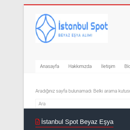
Skip
to
İkinci
content
El
Beyaz
Eşya
Alan
Anasayfa
Hakkımızda
İletişim
Bl
Yerler
|
Aradığınız sayfa bulunamadı. Belki arama kutusu
0
543
592
İstanbul Spot Beyaz Eşya