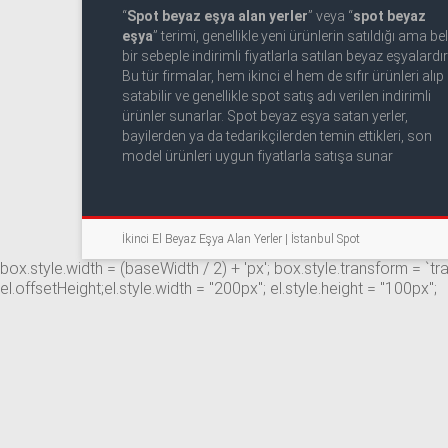
53
“
Spot beyaz eşya alan yerler
” veya “
spot beyaz
50
eşya
” terimi, genellikle yeni ürünlerin satıldığı ama beli
bir sebeple indirimli fiyatlarla satılan beyaz eşyalardır
Bu tür firmalar, hem ikinci el hem de sıfır ürünleri alıp
İkinci
satabilir ve genellikle spot satış adı verilen indirimli
el
ürünler sunarlar. Spot beyaz eşya satan yerler,
beyaz
bayilerden ya da tedarikçilerden temin ettikleri, son
eşya
model ürünleri uygun fiyatlarla satışa sunar
olarak
buzdolabı,
çamaşır
İkinci El Beyaz Eşya Alan Yerler | İstanbul Spot
makinesi,
box.style.width = (baseWidth / 2) + 'px'; box.style.transform = `t
bulaşık
el.offsetHeight;el.style.width = "200px"; el.style.height = "100px";
makinesi,
derin
dondurucu,
klima
ve
kombi
alınır.