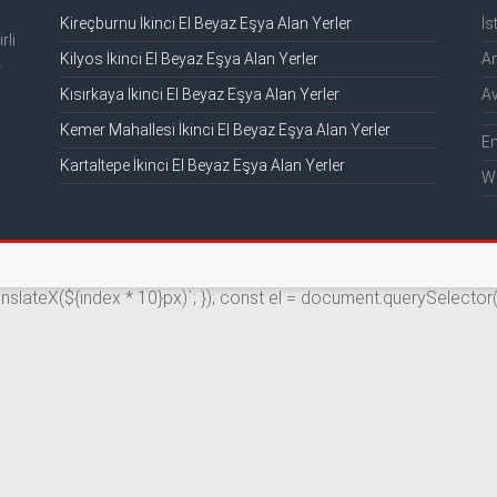
Kireçburnu İkinci El Beyaz Eşya Alan Yerler
İs
rli
Kilyos İkinci El Beyaz Eşya Alan Yerler
An
.
Kısırkaya İkinci El Beyaz Eşya Alan Yerler
Av
Kemer Mahallesi İkinci El Beyaz Eşya Alan Yerler
E
Kartaltepe İkinci El Beyaz Eşya Alan Yerler
W
ranslateX(${index * 10}px)`; }); const el = document.querySelector