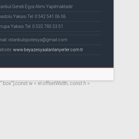
tanbul Geneli Eşya Alımı Yapılmaktadır
adolu Yakası Tel: 0 542 541 06 06
rupa Yakası Tel: 0 532 785 53 51
mail: istanbulspotesya@gmail.com
ebsite:
www.beyazesyaalanlanyerler.com.tr
(".box");const w = el.offsetWidth; const h =