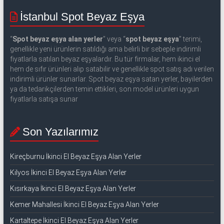
543
İstanbul Spot Beyaz Eşya
592
“
Spot beyaz eşya alan yerler
” veya “
spot beyaz eşya
” terimi,
53
genellikle yeni ürünlerin satıldığı ama belirli bir sebeple indirimli
50
fiyatlarla satılan beyaz eşyalardır. Bu tür firmalar, hem ikinci el
hem de sıfır ürünleri alıp satabilir ve genellikle spot satış adı verilen
indirimli ürünler sunarlar. Spot beyaz eşya satan yerler, bayilerden
İkinci
ya da tedarikçilerden temin ettikleri, son model ürünleri uygun
el
fiyatlarla satışa sunar
beyaz
eşya
Son Yazılarımız
olarak
buzdolabı,
çamaşır
Kireçburnu İkinci El Beyaz Eşya Alan Yerler
makinesi,
Kilyos İkinci El Beyaz Eşya Alan Yerler
bulaşık
Kısırkaya İkinci El Beyaz Eşya Alan Yerler
makinesi,
derin
Kemer Mahallesi İkinci El Beyaz Eşya Alan Yerler
dondurucu,
Kartaltepe İkinci El Beyaz Eşya Alan Yerler