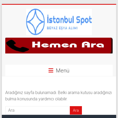
Skip
to
content
İkinci
El
Beyaz
Eşya
Menü
Alan
Yerler
Aradığınız sayfa bulunamadı. Belki arama kutusu aradığınızı
bulma konusunda yardımcı olabilir.
|
0