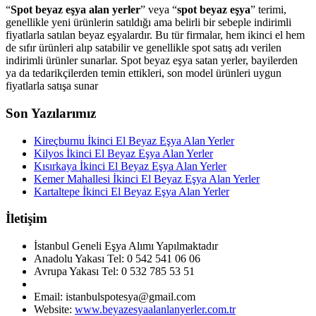
“
Spot beyaz eşya alan yerler
” veya “
spot beyaz eşya
” terimi,
genellikle yeni ürünlerin satıldığı ama belirli bir sebeple indirimli
fiyatlarla satılan beyaz eşyalardır. Bu tür firmalar, hem ikinci el hem
de sıfır ürünleri alıp satabilir ve genellikle spot satış adı verilen
indirimli ürünler sunarlar. Spot beyaz eşya satan yerler, bayilerden
ya da tedarikçilerden temin ettikleri, son model ürünleri uygun
fiyatlarla satışa sunar
Son Yazılarımız
Kireçburnu İkinci El Beyaz Eşya Alan Yerler
Kilyos İkinci El Beyaz Eşya Alan Yerler
Kısırkaya İkinci El Beyaz Eşya Alan Yerler
Kemer Mahallesi İkinci El Beyaz Eşya Alan Yerler
Kartaltepe İkinci El Beyaz Eşya Alan Yerler
İletişim
İstanbul Geneli Eşya Alımı Yapılmaktadır
Anadolu Yakası Tel: 0 542 541 06 06
Avrupa Yakası Tel: 0 532 785 53 51
Email: istanbulspotesya@gmail.com
Website:
www.beyazesyaalanlanyerler.com.tr