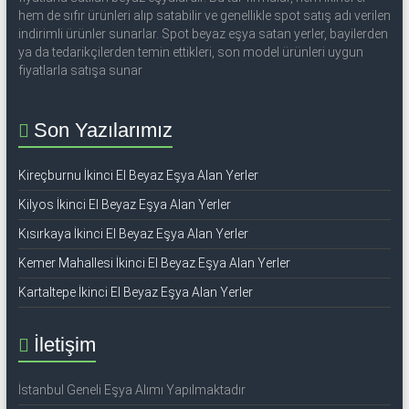
53
hem de sıfır ürünleri alıp satabilir ve genellikle spot satış adı verilen
50
indirimli ürünler sunarlar. Spot beyaz eşya satan yerler, bayilerden
ya da tedarikçilerden temin ettikleri, son model ürünleri uygun
fiyatlarla satışa sunar
İkinci
el
beyaz
Son Yazılarımız
eşya
olarak
Kireçburnu İkinci El Beyaz Eşya Alan Yerler
buzdolabı,
Kilyos İkinci El Beyaz Eşya Alan Yerler
çamaşır
makinesi,
Kısırkaya İkinci El Beyaz Eşya Alan Yerler
bulaşık
Kemer Mahallesi İkinci El Beyaz Eşya Alan Yerler
makinesi,
Kartaltepe İkinci El Beyaz Eşya Alan Yerler
derin
dondurucu,
klima
İletişim
ve
kombi
İstanbul Geneli Eşya Alımı Yapılmaktadır
alınır.