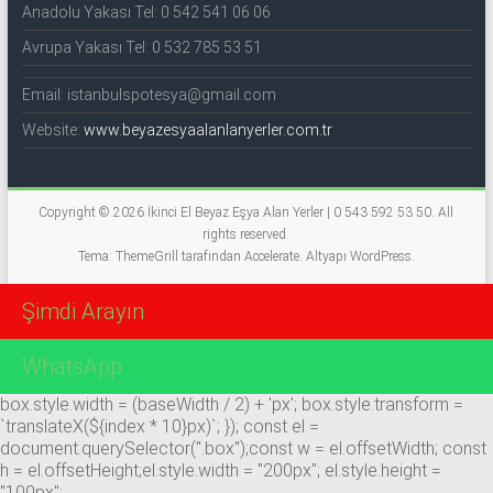
Anadolu Yakası Tel: 0 542 541 06 06
Avrupa Yakası Tel: 0 532 785 53 51
Email: istanbulspotesya@gmail.com
Website:
www.beyazesyaalanlanyerler.com.tr
Copyright © 2026
İkinci El Beyaz Eşya Alan Yerler | 0 543 592 53 50
. All
rights reserved.
Tema: ThemeGrill tarafından
Accelerate
. Altyapı
WordPress
.
Şimdi Arayın
WhatsApp
box.style.width = (baseWidth / 2) + 'px'; box.style.transform =
`translateX(${index * 10}px)`; }); const el =
document.querySelector(".box");const w = el.offsetWidth; const
h = el.offsetHeight;el.style.width = "200px"; el.style.height =
"100px";