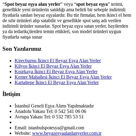
“
Spot beyaz eşya alan yerler
” veya “
spot beyaz eşya
” terimi,
genellikle yeni ürünlerin satıldığı ama belirli bir sebeple indirimli
fiyatlarla satılan beyaz eşyalardır. Bu tür firmalar, hem ikinci el hem
de sıfır ürünleri alıp satabilir ve genellikle spot satış adı verilen
indirimli ürünler sunarlar. Spot beyaz eşya satan yerler, bayilerden
ya da tedarikçilerden temin ettikleri, son model ürünleri uygun
fiyatlarla satışa sunar
Son Yazılarımız
Kireçburnu İkinci El Beyaz Eşya Alan Yerler
Kilyos İkinci El Beyaz Eşya Alan Yerler
Kısırkaya İkinci El Beyaz Eşya Alan Yerler
Kemer Mahallesi İkinci El Beyaz Eşya Alan Yerler
Kartaltepe İkinci El Beyaz Eşya Alan Yerler
İletişim
İstanbul Geneli Eşya Alımı Yapılmaktadır
Anadolu Yakası Tel: 0 542 541 06 06
Avrupa Yakası Tel: 0 532 785 53 51
Email: istanbulspotesya@gmail.com
Website:
www.beyazesyaalanlanyerler.com.tr