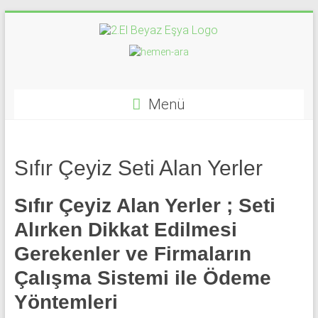
Skip
to
content
İkinci
El
Beyaz
Menü
Eşya
Alan
Sıfır Çeyiz Seti Alan Yerler
Yerler
Sıfır Çeyiz Alan Yerler ; Seti
|
Alırken Dikkat Edilmesi
0
Gerekenler ve Firmaların
543
Çalışma Sistemi ile Ödeme
592
Yöntemleri