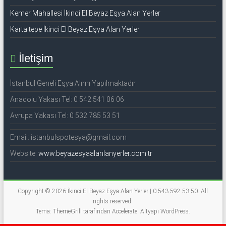
Kemer Mahallesi İkinci El Beyaz Eşya Alan Yerler
Kartaltepe İkinci El Beyaz Eşya Alan Yerler
İletişim
İstanbul Geneli Eşya Alımı Yapılmaktadır
Anadolu Yakası Tel: 0 542 541 06 06
Avrupa Yakası Tel: 0 532 785 53 51
Email: istanbulspotesya@gmail.com
Website:
www.beyazesyaalanlanyerler.com.tr
Copyright © 2026
İkinci El Beyaz Eşya Alan Yerler | 0 543 592 53 50
. All
rights reserved.
Tema: ThemeGrill tarafından
Accelerate
. Altyapı
WordPress
.