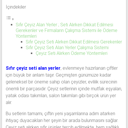
53
İçindekiler
50
İkinci
Sıfır Çeyiz Alan Yerler ; Seti Alırken Dikkat Edilmesi
Gerekenler ve Firmaların Çalışma Sistemi ile Ödeme
el
Yöntemleri
beyaz
Sıfır Çeyiz Seti Alırken Dikkat Edilmesi Gerekenler
eşya
Sıfır Çeyiz Seti Alan Yerler Çalışma Sistemi
olarak
Çeyiz Seti Alırken Ödeme Yöntemleri
buzdolabı,
çamaşır
Sıfır çeyiz seti alan yerler
, evlenmeye hazırlanan çiftler
makinesi,
için büyük bir anlam taşır. Geçmişten günümüze kadar
bulaşık
geleneksel bir öneme sahip olan çeyizler, evlilik sürecinin
makinesi,
önemli bir parçasıdır. Çeyiz setlerinin içinde mutfak eşyaları,
derin
yatak odası takımları, salon takımları gibi birçok ürün yer
dondurucu,
alır.
klima
Bu setlerin tamamı, çiftin yeni yaşamlarına adım atarken
ve
ihtiyaç duyacakları her şeyin bir arada bulunmasını sağlar.
kombi
Çeyiz seti alırken sıfır ürünler tercih edilmekte, hem sağlıklı
alınır.