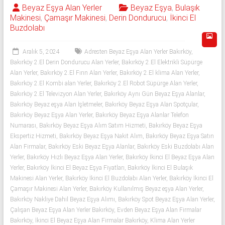
543
Beyaz Eşya Alan Yerler
Beyaz Eşya
,
Bulaşık
Makinesi
,
Çamaşır Makinesi
,
Derin Dondurucu
,
İkinci El
592
Buzdolabı
53
Aralık 5, 2024
Adresten Beyaz Eşya Alan Yerler Bakırköy
,
50
Bakırköy 2.El Derin Dondurucu Alan Yerler
,
Bakırköy 2.El Elektrikli Süpürge
Alan Yerler
,
Bakırköy 2.El Fırın Alan Yerler
,
Bakırköy 2.El klima Alan Yerler
,
İkinci
Bakırköy 2.El Kombi alan Yerler
,
Bakırköy 2.El Robot Süpürge Alan Yerler
,
Bakırköy 2.El Televizyon Alan Yerler
,
Bakırköy Aynı Gün Beyaz Eşya Alanlar
,
el
Bakırköy Beyaz eşya Alan İşletmeler
,
Bakırköy Beyaz Eşya Alan Spotçular
,
beyaz
Bakırköy Beyaz Eşya Alan Yerler
,
Bakırköy Beyaz Eşya Alanlar Telefon
eşya
Numarası
,
Bakırköy Beyaz Eşya Alım Satım Hizmeti
,
Bakırköy Beyaz Eşya
olarak
Ekspertiz Hizmeti
,
Bakırköy Beyaz Eşya Nakit Alım
,
Bakırköy Beyaz Eşya Satın
buzdolabı,
Alan Firmalar
,
Bakırköy Eski Beyaz Eşya Alanlar
,
Bakırköy Eski Buzdolabı Alan
çamaşır
Yerler
,
Bakırköy Hızlı Beyaz Eşya Alan Yerler
,
Bakırköy İkinci El Beyaz Eşya Alan
makinesi,
Yerler
,
Bakırköy İkinci El Beyaz Eşya Fiyatları
,
Bakırköy İkinci El Bulaşık
Makinesi Alan Yerler
,
Bakırköy İkinci El Buzdolabı Alan Yerler
,
Bakırköy İkinci El
bulaşık
Çamaşır Makinesi Alan Yerler
,
Bakırköy Kullanılmış Beyaz eşya Alan Yerler
,
makinesi,
Bakırköy Nakliye Dahil Beyaz Eşya Alımı
,
Bakırköy Spot Beyaz Eşya Alan Yerler
,
derin
Çalışan Beyaz Eşya Alan Yerler Bakırköy
,
Evden Beyaz Eşya Alan Firmalar
dondurucu,
Bakırköy
,
İkinci El Beyaz Eşya Alan Firmalar Bakırköy
,
Klima Alan Yerler