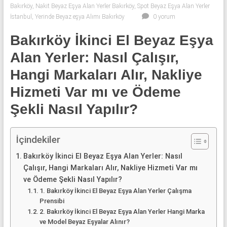
klima
Bakırköy
,
Nakit Beyaz Eşya Alan Yerler Bakırköy
,
Spot Beyaz Eşya Alan Yerler
ve
İstanbul
,
Yerinde Beyaz eşya Alımı Bakırköy
0 yorum
kombi
Bakırköy İkinci El Beyaz Eşya
alınır.
Alan Yerler: Nasıl Çalışır,
Hangi Markaları Alır, Nakliye
Hizmeti Var mı ve Ödeme
Şekli Nasıl Yapılır?
İçindekiler
Bakırköy İkinci El Beyaz Eşya Alan Yerler: Nasıl
Çalışır, Hangi Markaları Alır, Nakliye Hizmeti Var mı
ve Ödeme Şekli Nasıl Yapılır?
1. Bakırköy İkinci El Beyaz Eşya Alan Yerler Çalışma
Prensibi
2. Bakırköy İkinci El Beyaz Eşya Alan Yerler Hangi Marka
ve Model Beyaz Eşyalar Alınır?