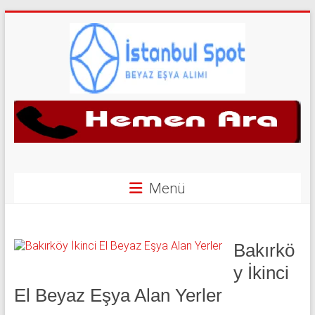
Skip
to
content
İkinci
El
Beyaz
Eşya
Menü
Alan
Yerler
Bakırkö
|
y İkinci
El Beyaz Eşya Alan Yerler
0