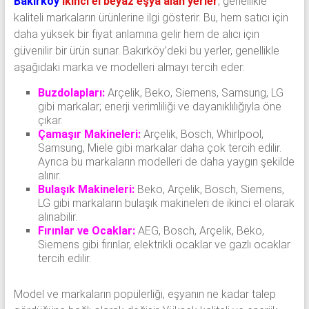
Bakırköy
ikinci el beyaz eşya alan yerler
, genellikle
kaliteli markaların ürünlerine ilgi gösterir. Bu, hem satıcı için
daha yüksek bir fiyat anlamına gelir hem de alıcı için
güvenilir bir ürün sunar. Bakırköy’deki bu yerler, genellikle
aşağıdaki marka ve modelleri almayı tercih eder:
Buzdolapları:
Arçelik, Beko, Siemens, Samsung, LG
gibi markalar; enerji verimliliği ve dayanıklılığıyla öne
çıkar.
Çamaşır Makineleri:
Arçelik, Bosch, Whirlpool,
Samsung, Miele gibi markalar daha çok tercih edilir.
Ayrıca bu markaların modelleri de daha yaygın şekilde
alınır.
Bulaşık Makineleri:
Beko, Arçelik, Bosch, Siemens,
LG gibi markaların bulaşık makineleri de ikinci el olarak
alınabilir.
Fırınlar ve Ocaklar:
AEG, Bosch, Arçelik, Beko,
Siemens gibi fırınlar, elektrikli ocaklar ve gazlı ocaklar
tercih edilir.
Model ve markaların popülerliği, eşyanın ne kadar talep