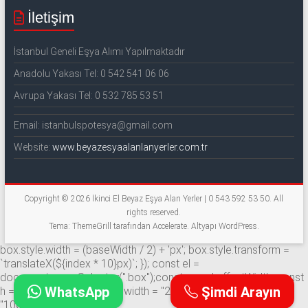
İletişim
İstanbul Geneli Eşya Alımı Yapılmaktadır
Anadolu Yakası Tel: 0 542 541 06 06
Avrupa Yakası Tel: 0 532 785 53 51
Email: istanbulspotesya@gmail.com
Website:
www.beyazesyaalanlanyerler.com.tr
Copyright © 2026
İkinci El Beyaz Eşya Alan Yerler | 0 543 592 53 50
. All
rights reserved.
Tema: ThemeGrill tarafından
Accelerate
. Altyapı
WordPress
.
box.style.width = (baseWidth / 2) + 'px'; box.style.transform =
`translateX(${index * 10}px)`; }); const el =
document.querySelector(".box");const w = el.offsetWidth; const
WhatsApp
Şimdi Arayın
h = el.offsetHeight;el.style.width = "200px"; el.style.height =
"100px";