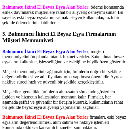
Balmumcu İkinci El Beyaz Eşya Alan Yerler
, ödeme konusunda
esnek davranarak müşterilere rahat bir alışveriş deneyimi sunar. Bu
sayede, eski beyaz eşyalarını satmak isteyen kullanıcılar, hızlı bir
şekilde ödemelerini alabilirler.
5. Balmumcu İkinci El Beyaz Eşya Firmalarının
Müşteri Memnuniyeti
Balmumcu İkinci El Beyaz Eşya Alan Yerler
, müşteri
memnuniyetini ön planda tutarak hizmet verirler. Satın alınan beyaz
eşyaların kalitesine, işlevselliğine ve estetiğine büyük özen gösterilir.
Müşteri memnuniyetini sağlamak için, ürünlerin doğru bir şekilde
değerlendirilmesi ve adil fiyatlandırma yapılması önemlidir. Ayrıca,
nakliye süreci hızlı ve güvenli bir şekilde gerçekleştirilir.
Müşteriler, genellikle ürünlerin alım-satım sürecinde gösterilen
ilgiden ve hizmetin kalitesinden memnun kalır. Firmalar, her
aşamada şeffaf ve güvenilir bir iletişim kurarak, kullanıcıların rahat
bir şekilde beyaz eşya alışverişi yapmalarını sağlarlar.
Balmumcu İkinci El Beyaz Eşya Alan Yerler
firmaları, eski beyaz
eşyaların değerlendirilmesi, alım-satımı ve nakliye işlemleri
konusunda oldukça kapsamlı hizmetler sunmaktadır.