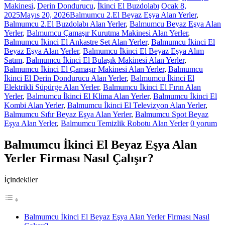
Makinesi
,
Derin Dondurucu
,
İkinci El Buzdolabı
Ocak 8,
2025
Mayıs 20, 2026
Balmumcu 2.El Beyaz Eşya Alan Yerler
,
Balmumcu 2.El Buzdolabı Alan Yerler
,
Balmumcu Beyaz Eşya Alan
Yerler
,
Balmumcu Çamaşır Kurutma Makinesi Alan Yerler
,
Balmumcu İkinci El Ankastre Set Alan Yerler
,
Balmumcu İkinci El
Beyaz Eşya Alan Yerler
,
Balmumcu İkinci El Beyaz Eşya Alım
Satım
,
Balmumcu İkinci El Bulaşık Makinesi Alan Yerler
,
Balmumcu İkinci El Çamaşır Makinesi Alan Yerler
,
Balmumcu
İkinci El Derin Dondurucu Alan Yerler
,
Balmumcu İkinci El
Elektrikli Süpürge Alan Yerler
,
Balmumcu İkinci El Fırın Alan
Yerler
,
Balmumcu İkinci El Klima Alan Yerler
,
Balmumcu İkinci El
Kombi Alan Yerler
,
Balmumcu İkinci El Televizyon Alan Yerler
,
Balmumcu Sıfır Beyaz Eşya Alan Yerler
,
Balmumcu Spot Beyaz
Eşya Alan Yerler
,
Balmumcu Temizlik Robotu Alan Yerler
0 yorum
Balmumcu İkinci El Beyaz Eşya Alan
Yerler Firması Nasıl Çalışır?
İçindekiler
Balmumcu İkinci El Beyaz Eşya Alan Yerler Firması Nasıl