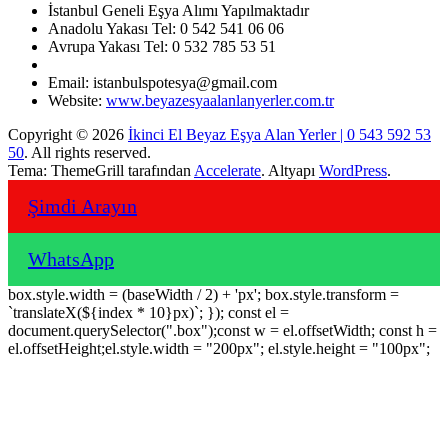
İstanbul Geneli Eşya Alımı Yapılmaktadır
Anadolu Yakası Tel: 0 542 541 06 06
Avrupa Yakası Tel: 0 532 785 53 51
Email: istanbulspotesya@gmail.com
Website:
www.beyazesyaalanlanyerler.com.tr
Copyright © 2026
İkinci El Beyaz Eşya Alan Yerler | 0 543 592 53
50
. All rights reserved.
Tema: ThemeGrill tarafından
Accelerate
. Altyapı
WordPress
.
Şimdi Arayın
WhatsApp
box.style.width = (baseWidth / 2) + 'px'; box.style.transform =
`translateX(${index * 10}px)`; }); const el =
document.querySelector(".box");const w = el.offsetWidth; const h =
el.offsetHeight;el.style.width = "200px"; el.style.height = "100px";