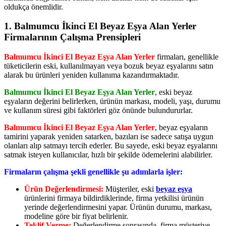
oldukça önemlidir.
1. Balmumcu İkinci El Beyaz Eşya Alan Yerler
Firmalarının Çalışma Prensipleri
Balmumcu İkinci El Beyaz Eşya Alan Yerler
firmaları, genellikle
tüketicilerin eski, kullanılmayan veya bozuk beyaz eşyalarını satın
alarak bu ürünleri yeniden kullanıma kazandırmaktadır.
Balmumcu İkinci El Beyaz Eşya Alan Yerler
, eski beyaz
eşyaların değerini belirlerken, ürünün markası, modeli, yaşı, durumu
ve kullanım süresi gibi faktörleri göz önünde bulundururlar.
Balmumcu İkinci El Beyaz Eşya Alan Yerler
, beyaz eşyaların
tamirini yaparak yeniden satarken, bazıları ise sadece satışa uygun
olanları alıp satmayı tercih ederler. Bu sayede, eski beyaz eşyalarını
satmak isteyen kullanıcılar, hızlı bir şekilde ödemelerini alabilirler.
Firmaların çalışma şekli genellikle şu adımlarla işler:
Ürün Değerlendirmesi:
Müşteriler, eski
beyaz eşya
ürünlerini firmaya bildirdiklerinde, firma yetkilisi ürünün
yerinde değerlendirmesini yapar. Ürünün durumu, markası,
modeline göre bir fiyat belirlenir.
Teklif Verme:
Değerlendirme sonrasında, firma müşteriye