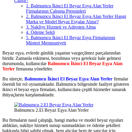
Çalışır?
1. Balmumcu İkinci El Beyaz Eşya Alan Yerler
Firmalarının Çalışma Prensipleri
2. Balmumcu İkinci El Beyaz Eşya Alan Yerler Hangi
Marka ve Model Beyaz Eşyalar Alınır?
3. Nakliye Hizmeti ve Adresten Alma
4. Ödeme Şekli
5. Balmumcu İkinci El Beyaz Eşya Firmalarının
Müşteri Memnuniyeti
Beyaz eşya, evlerde günlük yaşamın vazgeçilmez parçalarından
biridir. Zamanla eskimesi, bozulması veya gereksiz hale gelmesi
durumunda, kullanıcılar
Balmumcu İkinci El Beyaz Eşya Alan
Yerler
firmasına yönelirler.
Bu süreçte,
Balmumcu İkinci El Beyaz Eşya Alan Yerler
firmalar
önemli bir rol oynamaktadır. Balmumcu bölgesinde faaliyet gösteren
ikinci el beyaz eşya firmaları, kullanıcılara çeşitli hizmetler sunarak
ihtiyaçlarını karşılamaktadır.
Balmumcu 2.El Beyaz Eşya Alan Yerler
Bu firmaların nasıl çalıştığı, hangi marka ve model beyaz eşyaları
aldıkları, nakliye hizmeti sunup sunmadıkları ve ödeme şekilleri
hakkında bilgi sahibi olmak, hem alıcılar hem de satıcılar için