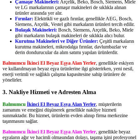
Çamaşır Makineleri:
Arçelik, Beko, Bosch, Siemens, Miele
ve LG markalarının çamaşır makineleri de sıklıkla alınan
ürünler arasında yer alır.
Fırınlar:
Elektrikli ve gazlı fırınlar, genellikle AEG, Bosch,
Siemens, Arçelik, Vestel gibi markaların ürünleri tercih edilir.
Bulaşık Makineleri:
Bosch, Siemens, Arçelik, Beko, Miele
gibi markaların bulaşık makineleri de sıklıkla alıcı bulur.
Kurutma Makineleri ve Diğer Ürünler:
Çeşitli markaların
kurutma makineleri, mikrodalga fırınlar, davlumbazlar ve
derin dondurucular da alım satımı yapılan ürünlerdir.
Balmumcu İkinci El Beyaz Eşya Alan Yerler
, genellikle eskiyen
ve kullanılmayan beyaz eşya ürünlerine ilgi gösterirken, yeni nesil,
enerji verimli ve sağlıklı çalışma kapasitesine sahip ürünlere de
yönelirler.
3. Nakliye Hizmeti ve Adresten Alma
Balmumcu
İkinci El Beyaz Eşya Alan Yerler
, müşterilerin
zamanını ve emeğini düşünerek genellikle nakliye hizmeti
sunmaktadır. Bu hizmet, ürünlerin evden alınıp firma merkezine
taşınmasını sağlar.
Balmumcu İkinci El Beyaz Eşya Alan Yerler
, genellikle beyaz
eşyaların ağır ve hacimli olmasından dolayı, taşıma işini profesyonel