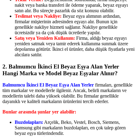
nakit veya banka transferi ile ödeme yaparak, beyaz eşyayı
satın alır. Bu süreçte pazarlık da söz konusu olabilir.
Teslimat veya Nakliye:
Beyaz eşya alımının ardından,
firmalar müşterinin adresinden eşyayı alır. Bunun için
genellikle nakliye hizmeti sağlanır. Nakliye genellikle
ücretsizdir ya da çok düşük ücretlerle yapılır.
Satış veya Yeniden Kullanım:
Firma, aldığı beyaz eşyayı
yeniden satmak veya tamir ederek kullanıma sunmak üzere
depolarına götürür. İkinci el ürünler, daha düşük fiyatlarla yeni
alıcılara satılır.
2. Balmumcu İkinci El Beyaz Eşya Alan Yerler
Hangi Marka ve Model Beyaz Eşyalar Alınır?
Balmumcu İkinci El Beyaz Eşya Alan Yerler
firmaları, genellikle
tüm markalar ve modellerle ilgilenir. Ancak, belirli markaların ve
modellerin talebi daha yüksek olabilir. Bu firmalar genellikle
dayanıklı ve kaliteli markaların ürünlerini tercih ederler.
Bunlar arasında şunlar yer alabilir:
Buzdolapları:
Arçelik, Beko, Vestel, Bosch, Siemens,
Samsung gibi markaların buzdolapları, en çok talep gören
beyaz eşya türlerindendir.