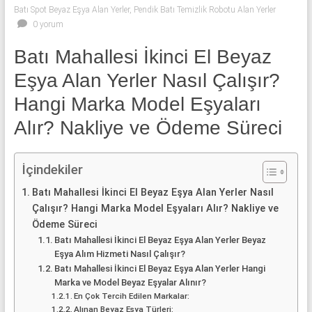
klima
Batı Spot Beyaz Eşya Alan Yerler
,
Pendik Batı Temizlik Robotu Alan Yerler
ve
0 yorum
kombi
Batı Mahallesi İkinci El Beyaz
alınır.
Eşya Alan Yerler Nasıl Çalışır?
Hangi Marka Model Eşyaları
Alır? Nakliye ve Ödeme Süreci
İçindekiler
Batı Mahallesi İkinci El Beyaz Eşya Alan Yerler Nasıl
Çalışır? Hangi Marka Model Eşyaları Alır? Nakliye ve
Ödeme Süreci
Batı Mahallesi İkinci El Beyaz Eşya Alan Yerler Beyaz
Eşya Alım Hizmeti Nasıl Çalışır?
Batı Mahallesi İkinci El Beyaz Eşya Alan Yerler Hangi
Marka ve Model Beyaz Eşyalar Alınır?
En Çok Tercih Edilen Markalar:
Alınan Beyaz Eşya Türleri: