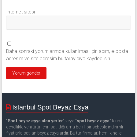
İnternet sitesi
Daha sonraki yorumlarımda kullanılması için adım, e-posta
adresim ve site adresim bu tarayıcıya kaydedilsin.
İstanbul Spot Beyaz Eşya
“
Spot beyaz eşya alan yerler
” veya “
spot beyaz eşya
” terimi,
genellikle yeni ürünlerin satıldığı ama belirli bir sebeple indirimli
fiyatlarla satılan beyaz eşyalardır. Bu tür firmalar, hem ikinci el