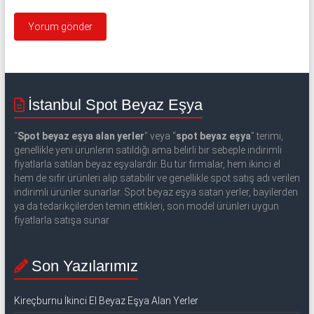
İstanbul Spot Beyaz Eşya
“
Spot beyaz eşya alan yerler
” veya “
spot beyaz eşya
” terimi,
genellikle yeni ürünlerin satıldığı ama belirli bir sebeple indirimli
fiyatlarla satılan beyaz eşyalardır. Bu tür firmalar, hem ikinci el
hem de sıfır ürünleri alıp satabilir ve genellikle spot satış adı verilen
indirimli ürünler sunarlar. Spot beyaz eşya satan yerler, bayilerden
ya da tedarikçilerden temin ettikleri, son model ürünleri uygun
fiyatlarla satışa sunar
Son Yazılarımız
Kireçburnu İkinci El Beyaz Eşya Alan Yerler