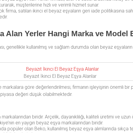
urarak, müşterilerine hızlı ve verimli hizmet sunar.
k firma, satılan ikinci el beyaz eşyaların geri iade politikasına sahi
dir.
ya Alan Yerler Hangi Marka ve Model 
sı, genellikle kullanılmış ve sağlam durumda olan beyaz eşyaların
Beyazıt İkinci El Beyaz Eşya Alanlar
 ve markalara göre değerlendirilmesi, firmanın işleyişinin önemli bir 
 piyasa değeri düşük olabilmektedir.
arkalarından biridir. Arçelik, dayanıklılığı, kaliteli üretimi ve uzun 
rkiye’nin en yaygın beyaz eşya markalarından biridir.
 popüler olan Beko, kullanılmış beyaz eşya alımlarında sıkça terc