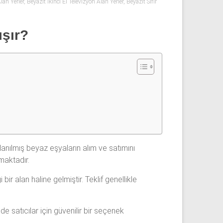
lan Yerler
,
Beyazıt İkinci El Televizyon Alan Yerler
,
Beyazıt Sıfır
ışır?
lanılmış beyaz eşyaların alım ve satımını
maktadır.
ir alan haline gelmiştir. Teklif genellikle
e satıcılar için güvenilir bir seçenek