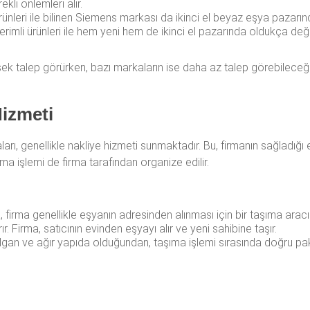
li önlemleri alır.
rünleri ile bilinen Siemens markası da ikinci el beyaz eşya pazarı
verimli ürünleri ile hem yeni hem de ikinci el pazarında oldukça değe
sek talep görürken, bazı markaların ise daha az talep görebileceğ
Hizmeti
ları, genellikle nakliye hizmeti sunmaktadır. Bu, firmanın sağladığı e
ıma işlemi de firma tarafından organize edilir.
 firma genellikle eşyanın adresinden alınması için bir taşıma arac
ır. Firma, satıcının evinden eşyayı alır ve yeni sahibine taşır.
lgan ve ağır yapıda olduğundan, taşıma işlemi sırasında doğru p