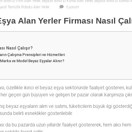
t İkinci El Fırın Alan Yerler
,
Beyazıt İkinci El Klima Alan Yerler
,
Beyazıt İkinci El Kombi A
yazıt Temizlik Robotu Alan Yerler
0 yorum
Eşya Alan Yerler Firması Nasıl Çal
sı Nasıl Çalışır?
ların Çalışma Prensipleri ve Hizmetleri
i Marka ve Model Beyaz Eşyalar Alınır?
sı, özellikle ikinci el beyaz eşya sektöründe faaliyet gösteren, kul
, her geçen gün büyüyen ve gelişen bir pazar olarak karşımıza çık
 beyaz eşyaların alım ve satımı, tüketicilerin büyük ilgi gösterdiği b
unda belirli esneklikler gösterilebilir.
ası da bu pazarda uzun yıllardır faaliyet göstererek, hem alıcı hem d
 şekilde tespit edilir.