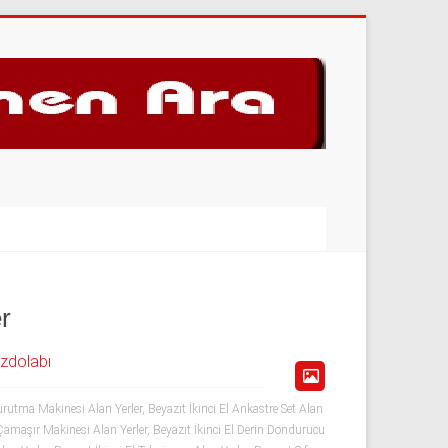
r
uzdolabı
rutma Makinesi Alan Yerler
,
Beyazıt İkinci El Ankastre Set Alan
 Çamaşır Makinesi Alan Yerler
,
Beyazıt İkinci El Derin Dondurucu