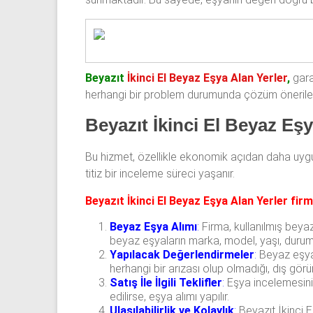
Beyazıt
İkinci El Beyaz Eşya Alan Yerler
,
gara
herhangi bir problem durumunda çözüm öneriler
Beyazıt İkinci El Beyaz Eşy
Bu hizmet, özellikle ekonomik açıdan daha uygun
titiz bir inceleme süreci yaşanır.
Beyazıt İkinci El Beyaz Eşya Alan Yerler fir
Beyaz Eşya Alımı
:
Firma, kullanılmış beyaz 
beyaz eşyaların marka, model, yaşı, durumu 
Yapılacak Değerlendirmeler
:
Beyaz eşya f
herhangi bir arızası olup olmadığı, dış görün
Satış İle İlgili Teklifler
:
Eşya incelemesinin 
edilirse, eşya alımı yapılır.
Ulaşılabilirlik ve Kolaylık
:
Beyazıt İkinci El