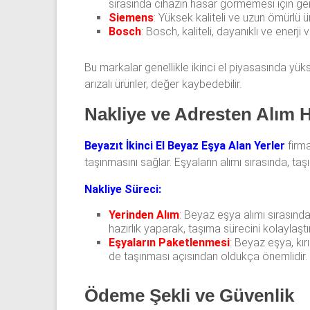
sırasında cihazın hasar görmemesi için gerek
Siemens
:
Yüksek kaliteli ve uzun ömürlü ü
Bosch
:
Bosch, kaliteli, dayanıklı ve enerji 
Bu markalar genellikle ikinci el piyasasında yük
arızalı ürünler, değer kaybedebilir.
Nakliye ve Adresten Alım 
Beyazıt İkinci El Beyaz Eşya Alan Yerler
firma
taşınmasını sağlar. Eşyaların alımı sırasında, taş
Nakliye Süreci:
Yerinden Alım
:
Beyaz eşya alımı sırasında,
hazırlık yaparak, taşıma sürecini kolaylaştır
Eşyaların Paketlenmesi
:
Beyaz eşya, kırı
de taşınması açısından oldukça önemlidir.
Ödeme Şekli ve Güvenlik