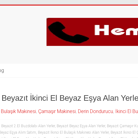
og
Beyazıt İkinci El Beyaz Eşya Alan Yerle
,
Bulaşık Makinesi
,
Çamaşır Makinesi
,
Derin Dondurucu
,
İkinci El B
,
Beyazıt 2.El Buzdolabı Alan Yerler
,
Beyazıt Beyaz Eşya Alan Yerler
,
Beyazıt Çamaşır Ku
l Beyaz Eşya Alım Satım
,
Beyazıt İkinci El Bulaşık Makinesi Alan Yerler
,
Beyazıt İkinci El