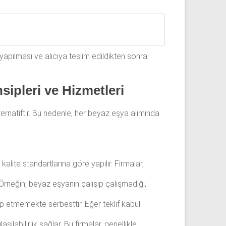
pılması ve alıcıya teslim edildikten sonra
sipleri ve Hizmetleri
ernatiftir. Bu nedenle, her beyaz eşya alımında
 kalite standartlarına göre yapılır. Firmalar,
 Örneğin, beyaz eşyanın çalışıp çalışmadığı,
dip etmemekte serbesttir. Eğer teklif kabul
şılabilirlik sağlar. Bu firmalar, genellikle