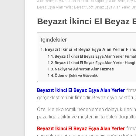
53
Alan Yerler
,
Beyazıt İkinci El Elektrikli Süpürge Alan Yerler
,
Beyazı
Beyaz Eşya Alan Yerler
,
Beyazıt Spot Beyaz Eşya Alan Yerler
,
Be
50
Beyazıt İkinci El Beyaz 
İkinci
el
İçindekiler
beyaz
eşya
Beyazıt İkinci El Beyaz Eşya Alan Yerler Firma
olarak
Beyazıt İkinci El Beyaz Eşya Alan Yerler Firma
buzdolabı,
Beyazıt İkinci El Beyaz Eşya Alan Yerler Hang
çamaşır
Nakliye ve Adresten Alım Hizmeti
makinesi,
Ödeme Şekli ve Güvenlik
bulaşık
makinesi,
Beyazıt İkinci El Beyaz Eşya Alan Yerler
firma
derin
gerçekleştiren bir firmadır. Beyaz eşya sektörü
dondurucu,
Özellikle ekonomik nedenlerden dolayı, kullanılmış
klima
pazarlığa açıktır ve müşterinin talepleri doğrultus
ve
kombi
Beyazıt İkinci El Beyaz Eşya Alan Yerler
firm
alınır.
sunmaktadır. Bu sayede, eşyanın değeri doğru bir