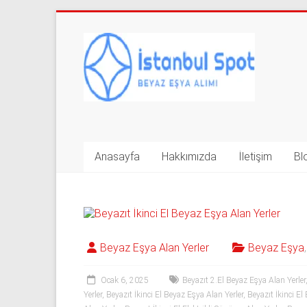
Skip
to
İkinci
content
El
Beyaz
Eşya
Alan
Anasayfa
Hakkımızda
İletişim
Bl
Yerler
|
0
Beyaz Eşya Alan Yerler
Beyaz Eşya
543
592
Ocak 6, 2025
Beyazıt 2.El Beyaz Eşya Alan Yerler
Yerler
,
Beyazıt İkinci El Beyaz Eşya Alan Yerler
,
Beyazıt İkinci E