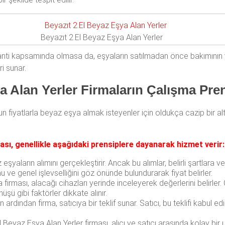
Beyazıt 2.El Beyaz Eşya Alan Yerler
nti kapsamında olmasa da, eşyaların satılmadan önce bakımının ya
i sunar.
a Alan Yerler Firmaların Çalışma Pren
 fiyatlarla beyaz eşya almak isteyenler için oldukça cazip bir alt
ması, genellikle aşağıdaki prensiplere dayanarak hizmet verir:
eşyaların alımını gerçekleştirir. Ancak bu alımlar, belirli şartlara ve
ve genel işlevselliğini göz önünde bulundurarak fiyat belirler.
irması, alacağı cihazları yerinde inceleyerek değerlerini belirler.
üşü gibi faktörler dikkate alınır.
ardından firma, satıcıya bir teklif sunar. Satıcı, bu teklifi kabul e
 Beyaz Eşya Alan Yerler firması, alıcı ve satıcı arasında kolay bir ula