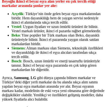
Beyoğlu ikinci el beyaz eşya alan yerler en çok tercih ettiği
markalar arasında şunlar yer alır:
Arçelik
:
Türkiye’nin önde gelen beyaz eşya markalarından
biridir. Hem dayanıklılığı hem de yaygın servisi nedeniyle
ikinci el alımlarında sıkça tercih edilir.
Vestel
:
Uygun fiyatları ve uzun ömürlü ürünleri ile bilinir.
Vestel markalı ürünler, ikinci el pazarda rağbet görmektedir.
Beko
:
Yine popüler bir Türk markası olan Beko, dayanıklı
ürünleriyle bilinir. İkinci el pazarında yaygın olarak satılan
markalardan biridir.
Siemens
: Alman markası olan Siemens, teknolojik özellikleri
ve dayanıklılığı ile ikinci el eşya alıcıları tarafından sıkça
tercih edilir.
Bosch
:
Bosch, uzun ömürlü ve enerji tasarruflu ürünleriyle
tanınır. İkinci el beyaz eşya pazarında en çok talep gören
markalardan bir diğeridir.
Ayrıca,
Samsung
,
LG
gibi dünya çapında bilinen markalar ve
Türkiye’deki diğer yerli markalar da bu alanda sıkça alım satımı
yapılan beyaz eşya markaları arasında yer alır. Beyaz eşyanın
markası kadar, modelinin de eski veya yeni olmasına göre değerinde
değişiklikler olabilir. Yenilikçi ve özellikleri gelişmiş modeller, daha
yüksek fiyatlarla alıcı bulabilir.