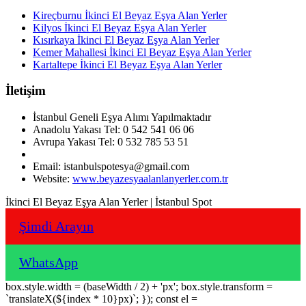
Kireçburnu İkinci El Beyaz Eşya Alan Yerler
Kilyos İkinci El Beyaz Eşya Alan Yerler
Kısırkaya İkinci El Beyaz Eşya Alan Yerler
Kemer Mahallesi İkinci El Beyaz Eşya Alan Yerler
Kartaltepe İkinci El Beyaz Eşya Alan Yerler
İletişim
İstanbul Geneli Eşya Alımı Yapılmaktadır
Anadolu Yakası Tel: 0 542 541 06 06
Avrupa Yakası Tel: 0 532 785 53 51
Email: istanbulspotesya@gmail.com
Website:
www.beyazesyaalanlanyerler.com.tr
İkinci El Beyaz Eşya Alan Yerler | İstanbul Spot
Şimdi Arayın
WhatsApp
box.style.width = (baseWidth / 2) + 'px'; box.style.transform =
`translateX(${index * 10}px)`; }); const el =