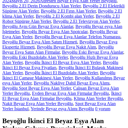
2024
Mayıs 20, 2026
Adresten Beyaz Eşya Alan Yerler Beyoğlu
,
Beyoğlu 2.El Derin Dondurucu Alan Yerler
,
Beyoğlu 2.El Elektrikli
Süpürge Alan Yerler
,
Beyoğlu 2.El Fırın Alan Yerler
,
Beyoğlu 2.El
klima Alan Yerler
,
Beyoğlu 2.El Kombi alan Yerler
,
Beyoğlu 2.El
Robot Süpürge Alan Yerler
,
Beyoğlu 2.El Televizyon Alan Yerler
,
Beyoğlu Aynı Gün Beyaz Eşya Alanlar
,
Beyoğlu Beyaz eşya Alan
İşletmeler
,
Beyoğlu Beyaz Eşya Alan Spotçular
,
Beyoğlu Beyaz
Eşya Alan Yerler
,
Beyoğlu Beyaz Eşya Alanlar Telefon Numarası
,
Beyoğlu Beyaz Eşya Alım Satım Hizmeti
,
Beyoğlu Beyaz Eşya
Ekspertiz Hizmeti
,
Beyoğlu Beyaz Eşya Nakit Alım
,
Beyoğlu
Beyaz Eşya Satın Alan Firmalar
,
Beyoğlu Eski Beyaz Eşya Alanlar
,
Beyoğlu Eski Buzdolabı Alan Yerler
,
Beyoğlu Hızlı Beyaz Eşya
Alan Yerler
,
Beyoğlu İkinci El Beyaz Eşya Alan Yerler
,
Beyoğlu
İkinci El Beyaz Eşya Fiyatları
,
Beyoğlu İkinci El Bulaşık Makinesi
Alan Yerler
,
Beyoğlu İkinci El Buzdolabı Alan Yerler
,
Beyoğlu
İkinci El Çamaşır Makinesi Alan Yerler
,
Beyoğlu Kullanılmış Beyaz
eşya Alan Yerler
,
Beyoğlu Nakliye Dahil Beyaz Eşya Alımı
,
Beyoğlu Spot Beyaz Eşya Alan Yerler
,
Çalışan Beyaz Eşya Alan
Yerler Beyoğlu
,
Evden Beyaz Eşya Alan Firmalar Beyoğlu
,
İkinci
El Beyaz Eşya Alan Firmalar Beyoğlu
,
Klima Alan Yerler Beyoğlu
,
Nakit Beyaz Eşya Alan Yerler Beyoğlu
,
Spot Beyaz Eşya Alan
Yerler İstanbul
,
Yerinde Beyaz eşya Alımı Beyoğlu
0 yorum
Beyoğlu İkinci El Beyaz Eşya Alan