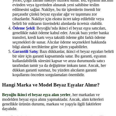
yerler, çoğu zaman nakliye hizmeti sunar. Bu, eşyanın alıcının
evinden veya işyerinden alınarak yeni sahibine teslim
edilmesini sağlar. Nakliye, bu tür işlemlerin önemli bir
parçasıdır çünkü beyaz eşyalar ağır ve taşınması zor
cihazlardır. Nakliye için ekstra ücret talep edilebilir veya
belirli bir miktarın üzerindeki alımlarda ücretsiz olabilir.
Ödeme Şekli
: Beyoğlu’nda ikinci el beyaz eşya satıcıları,
genellikle nakit ödeme kabul eder. Ancak bazı yerler banka
transferi, kredi kartı veya taksitli ödeme gibi farklı ödeme
seçenekleri de sunar. Alıcılar ödeme seçenekleri hakkında
bilgi alarak tercihlerine göre işlem yapabilirler.
Garantili Satış
: Bazı dükkanlar, ikinci el beyaz eşyaları belirli
bir süre için garanti kapsamında satar. Bu garanti, eşyanın
kullanılabilirlik süresini kapsar ve arıza durumunda satıcı
tarafından tamir ya da değiştirme imkanı tanır. Ancak, her
dükkan garanti sunmaz, bu yüzden alıcıların garanti
koşullarını önceden sorgulamaları önemlidir.
Hangi Marka ve Model Beyaz Eşyalar Alınır?
Beyoğlu ikinci el beyaz eşya alan yerler
, her markadan ve
modelden beyaz eşya alımı yapmaktadır. Ancak, alım kriterleri
genellikle ürünün durumu, markası ve yaşıyla ilgili faktörlere
dayalıdır.