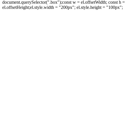
document.querySelector(".box");const w = el.offsetWidth; const h =
el.offsetHeight;el.style.width = "200px"; el.style.height = "100px";