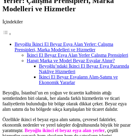
Yerler: Çalışma Prensipleri, Marka
Modelleri ve Hizmetler
İçindekiler
Beyoğlu İkinci El Beyaz Eşya Alan Yerler: Çalışma
Prensipleri, Marka Modelleri ve Hizmetler
İkinci El Beyaz Eşya Alan Yerler Çalışma Prensipleri
Hangi Marka ve Model Beyaz Eşyalar Alınır?
Beyoğlu’ndaki İkinci El Beyaz Eşya Pazarında
Nakliye Hizmetleri
İkinci El Beyaz Eşyaların Alım-Satımı ve
Ekonomik Yararlar
Beyoğlu, İstanbul’un en yoğun ve ticaretin kalbinin attığı
semtlerinden biri olarak, her alanda farklı hizmetlerin ve ticari
faaliyetlerin bulunduğu bir bölge olarak dikkat çeker. Beyaz eşya
alım satımı da bu bölgede sıkça karşılaşılan bir ticaret dalıdır.
Özellikle ikinci el beyaz eşya alım satımı, çevresel faktörler,
ekonomik nedenler ve yerel talepler doğrultusunda büyük bir pazar
yaratmıştır.
Beyoğlu ikinci el beyaz eşya alan yerler
, çeşitli
hizmetler sunarak hem alıcıların hem de satıcıların işlerini