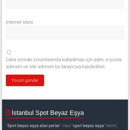
İnternet sitesi
Daha sonraki yorumlarımda kullanılması için adım, e-posta
adresim ve site adresim bu tarayıcıya kaydedilsin.
İstanbul Spot Beyaz Eşya
“
Spot beyaz eşya alan yerler
” veya “
spot beyaz eşya
” terimi,