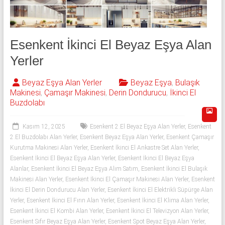
543
592
53
Esenkent İkinci El Beyaz Eşya Alan
Yerler
50
Beyaz Eşya Alan Yerler
Beyaz Eşya
,
Bulaşık
İkinci
Makinesi
,
Çamaşır Makinesi
,
Derin Dondurucu
,
İkinci El
el
Buzdolabı
beyaz
eşya
Kasım 12, 2025
Esenkent 2.El Beyaz Eşya Alan Yerler
,
Esenkent
olarak
2.El Buzdolabı Alan Yerler
,
Esenkent Beyaz Eşya Alan Yerler
,
Esenkent Çamaşır
buzdolabı,
Kurutma Makinesi Alan Yerler
,
Esenkent İkinci El Ankastre Set Alan Yerler
,
çamaşır
Esenkent İkinci El Beyaz Eşya Alan Yerler
,
Esenkent İkinci El Beyaz Eşya
makinesi,
Alanlar
,
Esenkent İkinci El Beyaz Eşya Alım Satım
,
Esenkent İkinci El Bulaşık
bulaşık
Makinesi Alan Yerler
,
Esenkent İkinci El Çamaşır Makinesi Alan Yerler
,
Esenkent
İkinci El Derin Dondurucu Alan Yerler
,
Esenkent İkinci El Elektrikli Süpürge Alan
makinesi,
Yerler
,
Esenkent İkinci El Fırın Alan Yerler
,
Esenkent İkinci El Klima Alan Yerler
,
derin
Esenkent İkinci El Kombi Alan Yerler
,
Esenkent İkinci El Televizyon Alan Yerler
,
dondurucu,
Esenkent Sıfır Beyaz Eşya Alan Yerler
,
Esenkent Spot Beyaz Eşya Alan Yerler
,