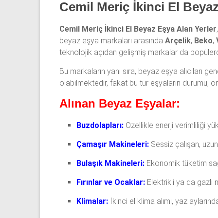
Cemil Meriç İkinci El Beya
Cemil Meriç İkinci El Beyaz Eşya Alan Yerler
beyaz eşya markaları arasında
Arçelik
,
Beko
,
teknolojik açıdan gelişmiş markalar da popülerd
Bu markaların yanı sıra, beyaz eşya alıcıları gen
olabilmektedir, fakat bu tür eşyaların durumu, on
Alınan Beyaz Eşyalar:
Buzdolapları:
Özellikle enerji verimliliği 
Çamaşır Makineleri:
Sessiz çalışan, uzun
Bulaşık Makineleri:
Ekonomik tüketim sağl
Fırınlar ve Ocaklar:
Elektrikli ya da gazlı 
Klimalar:
İkinci el klima alımı, yaz ayların