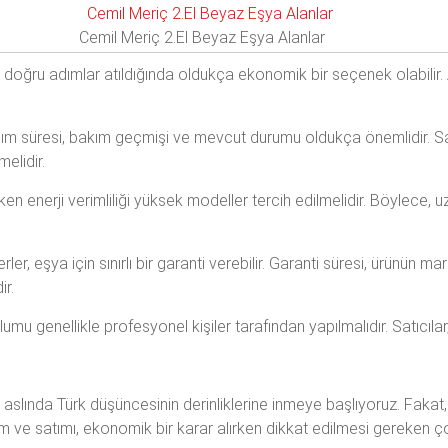
Cemil Meriç 2.El Beyaz Eşya Alanlar
, doğru adımlar atıldığında oldukça ekonomik bir seçenek olabilir.
ım süresi, bakım geçmişi ve mevcut durumu oldukça önemlidir. Satıc
elidir.
ken enerji verimliliği yüksek modeller tercih edilmelidir. Böylece, 
ler, eşya için sınırlı bir garanti verebilir. Garanti süresi, ürünün m
ir.
mu genellikle profesyonel kişiler tarafından yapılmalıdır. Satıcılar, 
, aslında Türk düşüncesinin derinliklerine inmeye başlıyoruz. Fakat
m ve satımı, ekonomik bir karar alırken dikkat edilmesi gereken ço