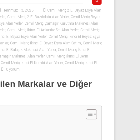
Temmuz 13, 2025
Cemil Meriç 2.El Beyaz Eşya Alan
rler
,
Cemil Meriç 2.El Buzdolabı Alan Yerler
,
Cemil Meriç Beyaz
şya Alan Yerler
,
Cemil Meriç Çamaşır Kurutma Makinesi Alan
rler
,
Cemil Meriç İkinci El Ankastre Set Alan Yerler
,
Cemil Meriç
inci El Beyaz Eşya Alan Yerler
,
Cemil Meriç İkinci El Beyaz Eşya
lanlar
,
Cemil Meriç İkinci El Beyaz Eşya Alım Satım
,
Cemil Meriç
inci El Bulaşık Makinesi Alan Yerler
,
Cemil Meriç İkinci El
amaşır Makinesi Alan Yerler
,
Cemil Meriç İkinci El Derin
,
Cemil Meriç İkinci El Kombi Alan Yerler
,
Cemil Meriç İkinci El
0 yorum
çilen Markalar ve Diğer