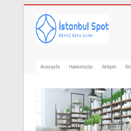
Skip
to
İkinci
content
El
Beyaz
Eşya
Alan
Anasayfa
Hakkımızda
İletişim
Bl
Yerler
|
0
543
592