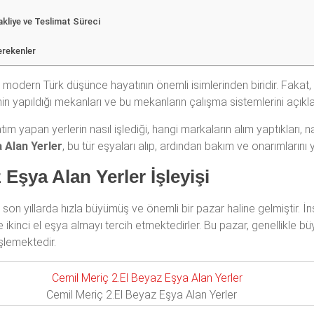
akliye ve Teslimat Süreci
erekenler
, modern Türk düşünce hayatının önemli isimlerinden biridir. Fakat,
in yapıldığı mekanları ve bu mekanların çalışma sistemlerini açıklam
m yapan yerlerin nasıl işlediği, hangi markaların alım yaptıkları, n
a Alan Yerler
, bu tür eşyaları alıp, ardından bakım ve onarımlarını
 Eşya Alan Yerler İşleyişi
, son yıllarda hızla büyümüş ve önemli bir pazar haline gelmiştir. İ
nci el eşya almayı tercih etmektedirler. Bu pazar, genellikle büyük
işlemektedir.
Cemil Meriç 2.El Beyaz Eşya Alan Yerler