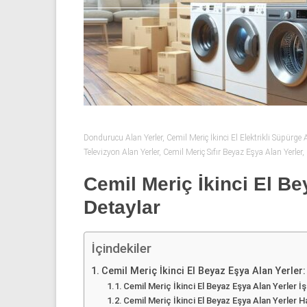
53
50
İkinci
el
beyaz
eşya
olarak
buzdolabı,
Dondurucu Alan Yerler
,
Cemil Meriç İkinci El Elektrikli Süpürge 
Televizyon Alan Yerler
,
Cemil Meriç Sıfır Beyaz Eşya Alan Yerler
,
çamaşır
makinesi,
Cemil Meriç İkinci El Be
bulaşık
Detaylar
makinesi,
derin
dondurucu,
İçindekiler
klima
ve
Cemil Meriç İkinci El Beyaz Eşya Alan Yerler:
kombi
Cemil Meriç İkinci El Beyaz Eşya Alan Yerler İş
Cemil Meriç İkinci El Beyaz Eşya Alan Yerler H
alınır.