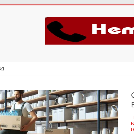
og
B
D