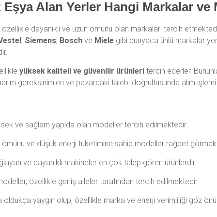
z Eşya Alan Yerler Hangi Markalar ve 
, özellikle dayanıklı ve uzun ömürlü olan markaları tercih etmektedi
Vestel
,
Siemens
,
Bosch
ve
Miele
gibi dünyaca ünlü markalar yer
ir.
ellikle
yüksek kaliteli ve güvenilir ürünleri
tercih ederler. Bununl
arım gereksinimleri ve pazardaki talebi doğrultusunda alım işlemi y
yüksek ve sağlam yapıda olan modeller tercih edilmektedir.
 ömürlü ve düşük enerji tüketimine sahip modeller rağbet görmekt
ayan ve dayanıklı makineler en çok talep gören ürünlerdir.
modeller, özellikle geniş aileler tarafından tercih edilmektedir.
da oldukça yaygın olup, özellikle marka ve enerji verimliliği göz ön