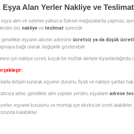
z Eşya Alan Yerler Nakliye ve Teslima
, eşya alım ve satımını yalnızca fiziksel mağazalarda yapmaz, a
lerden biri,
nakliye
ve
teslimat
sürecidir.
, genellikle eşyanın alıcının adresine
ücretsiz ya da düşük ücretl
şmaya bağlı olarak değişiklik gösterebilir.
si için nakliye ücreti, küçük bir mutfak aletiyle kıyaslandığında d
erçekleşir:
cılarla iletişim kurarak eşyanın durumu, fiyatı ve nakliye şartları h
tıcıya aitse, genellikle alım yapılan yerden, eşyaların
adrese tes
erler, eşyanın kurulumu ve montajı için ekstra bir ücret alabilirl
orunda kalabilirler.