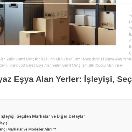
Ye
E
Ye
İk
A
İk
Ç
Alan Yerler
,
Cemil Meriç İkinci El Fırın Alan Yerler
,
Cemil Meriç İkinci El Klima Alan Yerler
Cemil Meriç Spot Beyaz Eşya Alan Yerler
,
Cemil Meriç Temizlik Robotu Alan Yerler
yaz Eşya Alan Yerler: İşleyişi, Se
 İşleyişi, Seçilen Markalar ve Diğer Detaylar
leyişi
angi Markalar ve Modeller Alınır?