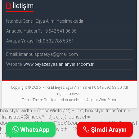
İletişim
İstanbul Geneli Eşya Alımı Yapılmaktadır
Anadolu Yakası Tel: 0 542 541 06 06
Avrupa Yakası Tel: 0 532 785 53 51
Email: istanbulspotesya@gmail.com
Website:
www.beyazesyaalanlanyerler.com.tr
Copyright © 2026
İkinci El Beyaz Eşya Alan Yerler | 0 543 592 53 50
. All
rights reserved.
Tema: ThemeGrill tarafından
Accelerate
. Altyapı
WordPress
.
box.style.width = (baseWidth / 2) + 'px'; box.style.transform =
`translateX(${index * 10}px)`; }); const el =
document.querySelector(".box");const w = el.offsetWidth; const
WhatsApp
Şimdi Arayın
h = el.offsetHeight;el.style.width = "200px"; el.style.height =
"100px";