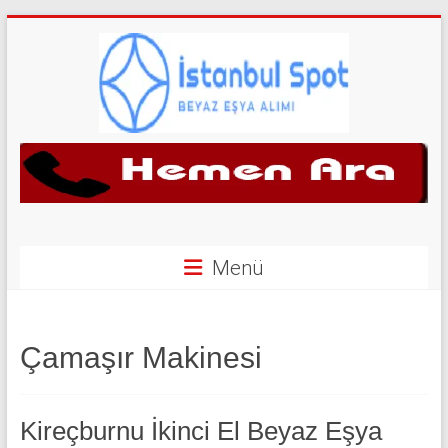
Skip
to
content
İkinci
El
Beyaz
Eşya
Menü
Alan
Yerler
Çamaşır Makinesi
|
0
Kireçburnu İkinci El Beyaz Eşya