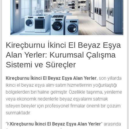
klima
ve
kombi
alınır.
Kireçburnu İkinci El Beyaz Eşya
Alan Yerler: Kurumsal Çalışma
Sistemi ve Süreçler
Kireçburnu İkinci El Beyaz Eşya Alan Yerler
, son yıllarda
ikinci el beyaz eşya alım-satım hizmetlerinin yoğunlaştığı
bölgelerden biri haline gelmiştir. Özellikle taşınma, yenileme
veya ekonomik nedenlerle beyaz eşyalarını satmak
isteyen bireyler için profesyonel firmalar önemli bir çözüm
sunmaktadır.
“K
Kireçburnu İkinci El Beyaz Eşya Alan Yerler
” arasında