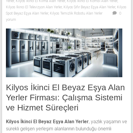
Yerler
,
Kilyos İkinci El Klima Alan Yerler
,
Kilyos İkinci El Kombi Alan Yerler
,
Kilyos İkinci El Televizyon Alan Yerler
,
Kilyos Sıfır Beyaz Eşya Alan Yerler
,
Kilyos
Spot Beyaz Eşya Alan Yerler
,
Kilyos Temizlik Robotu Alan Yerler
0
yorum
Kilyos İkinci El Beyaz Eşya Alan
Yerler Firması: Çalışma Sistemi
ve Hizmet Süreçleri
Kilyos İkinci El Beyaz Eşya Alan Yerler
, yazlık yaşamın ve
sürekli gelişen yerleşim alanlarının bulunduğu önemli