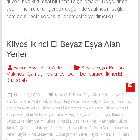
güvenilir ve kurumsal bir firma ile çalışmaktır. Doğru firma
seçimi, hem ürünün gerçek değerinde satılmasını sağlar
hem de sürecin sorunsuz ilerlemesine yardımcı olur.
Kilyos İkinci El Beyaz Eşya Alan
Yerler
Beyaz Eşya Alan Yerler
Beyaz Eşya
,
Bulaşık
Makinesi
,
Çamaşır Makinesi
,
Derin Dondurucu
,
İkinci El
Buzdolabı
Nisan 16, 2026
Kilyos 2.El Beyaz Eşya Alan Yerler
,
Kilyos 2.El
Buzdolabı Alan Yerler
,
Kilyos Beyaz Eşya Alan Yerler
,
Kilyos Çamaşır Kurutma
Makinesi Alan Yerler
,
Kilyos İkinci El Ankastre Set Alan Yerler
,
Kilyos İkinci El
Beyaz Eşya Alan Yerler
,
Kilyos İkinci El Beyaz Eşya Alanlar
,
Kilyos İkinci El
Beyaz Eşya Alım Satım
,
Kilyos İkinci El Bulaşık Makinesi Alan Yerler
,
Kilyos
İkinci El Çamaşır Makinesi Alan Yerler
,
Kilyos İkinci El Derin Dondurucu Alan
Yerler
,
Kilyos İkinci El Elektrikli Süpürge Alan Yerler
,
Kilyos İkinci El Fırın Alan