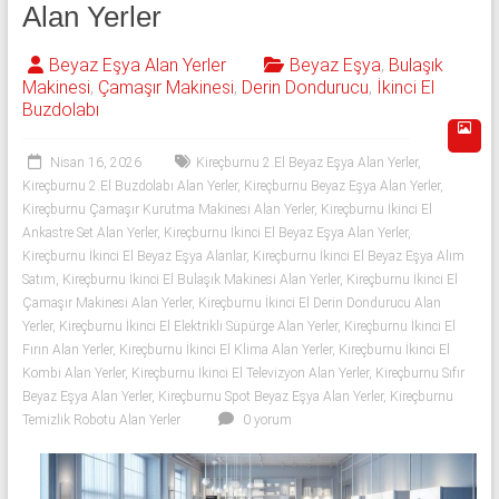
543
Alan Yerler
592
Beyaz Eşya Alan Yerler
Beyaz Eşya
,
Bulaşık
Makinesi
,
Çamaşır Makinesi
,
Derin Dondurucu
,
İkinci El
53
Buzdolabı
50
Nisan 16, 2026
Kireçburnu 2.El Beyaz Eşya Alan Yerler
,
İkinci
Kireçburnu 2.El Buzdolabı Alan Yerler
,
Kireçburnu Beyaz Eşya Alan Yerler
,
Kireçburnu Çamaşır Kurutma Makinesi Alan Yerler
,
Kireçburnu İkinci El
el
Ankastre Set Alan Yerler
,
Kireçburnu İkinci El Beyaz Eşya Alan Yerler
,
beyaz
Kireçburnu İkinci El Beyaz Eşya Alanlar
,
Kireçburnu İkinci El Beyaz Eşya Alım
eşya
Satım
,
Kireçburnu İkinci El Bulaşık Makinesi Alan Yerler
,
Kireçburnu İkinci El
olarak
Çamaşır Makinesi Alan Yerler
,
Kireçburnu İkinci El Derin Dondurucu Alan
buzdolabı,
Yerler
,
Kireçburnu İkinci El Elektrikli Süpürge Alan Yerler
,
Kireçburnu İkinci El
çamaşır
Fırın Alan Yerler
,
Kireçburnu İkinci El Klima Alan Yerler
,
Kireçburnu İkinci El
makinesi,
Kombi Alan Yerler
,
Kireçburnu İkinci El Televizyon Alan Yerler
,
Kireçburnu Sıfır
Beyaz Eşya Alan Yerler
,
Kireçburnu Spot Beyaz Eşya Alan Yerler
,
Kireçburnu
bulaşık
Temizlik Robotu Alan Yerler
0 yorum
makinesi,
derin
dondurucu,