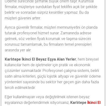
Ödeme sürecinde şeffaflık büyük önem taşır. Kurumsal
firmalar, müşteriye sundukları fiyat teklifini açık bir şekilde
belirtir ve sonradan sürpriz kesintiler yapmaz. Bu da
müşteri güvenini artırır.
Ayrıca güvenilir firmalar, müşteri memnuniyetini ön planda
tutarak profesyonel hizmet sunar. Zamanında adrese
gelmek, söz verilen fiyatı korumak ve taşıma sürecini
sorunsuz tamamlamak, bu firmaların temel prensipleri
arasında yer alır.
Karlıtepe İkinci El Beyaz Eşya Alan Yerler
, hem bireysel
kullanıcılar hem de işletmeler için pratik ve ekonomik
çözümler sunmaktadır. Profesyonel çalışma sistemi, belirli
satın alma kriterleri, güçlü lojistik altyapı ve güvenilir ödeme
yöntemleri sayesinde bu sektör her geçen gün daha fazla
tercih edilmektedir.
Eğer kullanılmayan veya değiştirilmek istenen beyaz
eşyalarınızı değerlendirmek istiyorsanız,
Karlıtepe
İkinci El