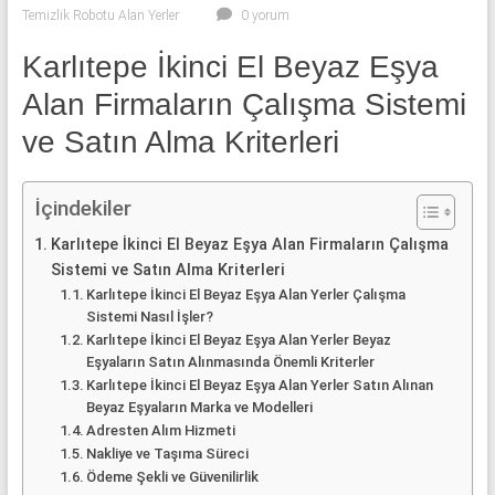
klima
Temizlik Robotu Alan Yerler
0 yorum
ve
kombi
Karlıtepe İkinci El Beyaz Eşya
alınır.
Alan Firmaların Çalışma Sistemi
ve Satın Alma Kriterleri
İçindekiler
Karlıtepe İkinci El Beyaz Eşya Alan Firmaların Çalışma
Sistemi ve Satın Alma Kriterleri
Karlıtepe İkinci El Beyaz Eşya Alan Yerler Çalışma
Sistemi Nasıl İşler?
Karlıtepe İkinci El Beyaz Eşya Alan Yerler Beyaz
Eşyaların Satın Alınmasında Önemli Kriterler
Karlıtepe İkinci El Beyaz Eşya Alan Yerler Satın Alınan
Beyaz Eşyaların Marka ve Modelleri
Adresten Alım Hizmeti
Nakliye ve Taşıma Süreci
Ödeme Şekli ve Güvenilirlik