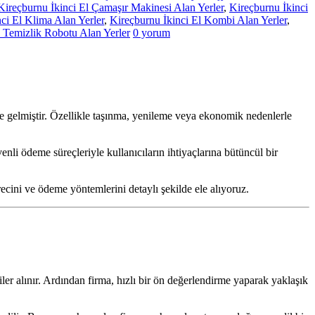
Kireçburnu İkinci El Çamaşır Makinesi Alan Yerler
,
Kireçburnu İkinci
ci El Klima Alan Yerler
,
Kireçburnu İkinci El Kombi Alan Yerler
,
 Temizlik Robotu Alan Yerler
0 yorum
ine gelmiştir. Özellikle taşınma, yenileme veya ekonomik nedenlerle
venli ödeme süreçleriyle kullanıcıların ihtiyaçlarına bütüncül bir
recini ve ödeme yöntemlerini detaylı şekilde ele alıyoruz.
ler alınır. Ardından firma, hızlı bir ön değerlendirme yaparak yaklaşık