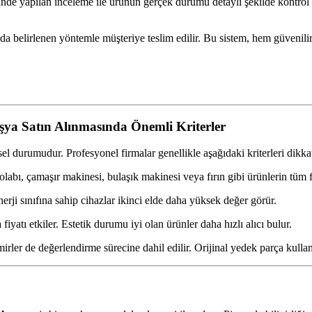
rinde yapılan inceleme ile ürünün gerçek durumu detaylı şekilde kontrol 
a belirlenen yöntemle müşteriye teslim edilir. Bu sistem, hem güvenilirl
şya Satın Alınmasında Önemli Kriterler
l durumudur. Profesyonel firmalar genellikle aşağıdaki kriterleri dikkat
bı, çamaşır makinesi, bulaşık makinesi veya fırın gibi ürünlerin tüm f
nerji sınıfına sahip cihazlar ikinci elde daha yüksek değer görür.
atı etkiler. Estetik durumu iyi olan ürünler daha hızlı alıcı bulur.
ler de değerlendirme sürecine dahil edilir. Orijinal yedek parça kullanı