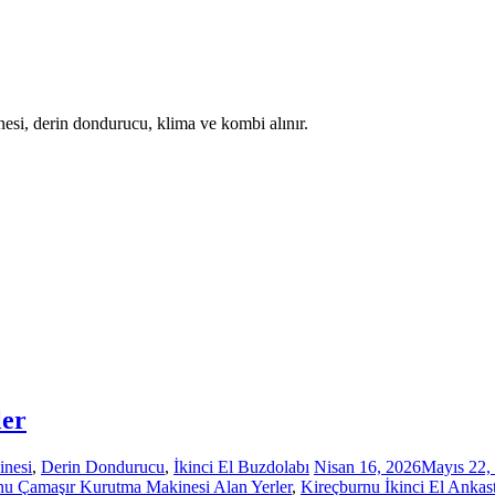
nesi, derin dondurucu, klima ve kombi alınır.
ler
inesi
,
Derin Dondurucu
,
İkinci El Buzdolabı
Nisan 16, 2026
Mayıs 22,
nu Çamaşır Kurutma Makinesi Alan Yerler
,
Kireçburnu İkinci El Ankast