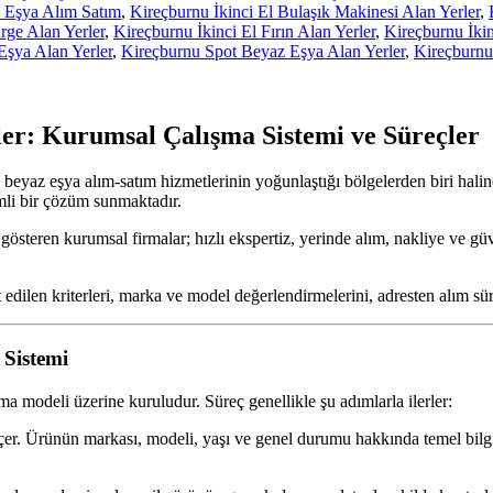
z Eşya Alım Satım
,
Kireçburnu İkinci El Bulaşık Makinesi Alan Yerler
,
rge Alan Yerler
,
Kireçburnu İkinci El Fırın Alan Yerler
,
Kireçburnu İkin
Eşya Alan Yerler
,
Kireçburnu Spot Beyaz Eşya Alan Yerler
,
Kireçburnu
ler: Kurumsal Çalışma Sistemi ve Süreçler
 el beyaz eşya alım-satım hizmetlerinin yoğunlaştığı bölgelerden biri hal
emli bir çözüm sunmaktadır.
 gösteren kurumsal firmalar; hızlı ekspertiz, yerinde alım, nakliye ve gü
 edilen kriterleri, marka ve model değerlendirmelerini, adresten alım sü
Sistemi
ışma modeli üzerine kuruludur. Süreç genellikle şu adımlarla ilerler:
eçer. Ürünün markası, modeli, yaşı ve genel durumu hakkında temel bilgi