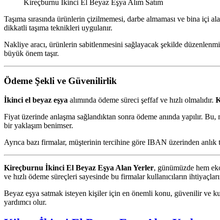
Kireçburnu İkinci El Beyaz Eşya Alım Satım
Taşıma sırasında ürünlerin çizilmemesi, darbe almaması ve bina içi al
dikkatli taşıma teknikleri uygulanır.
Nakliye aracı, ürünlerin sabitlenmesini sağlayacak şekilde düzenlenmi
büyük önem taşır.
Ödeme Şekli ve Güvenilirlik
İkinci el beyaz eşya
alımında ödeme süreci şeffaf ve hızlı olmalıdır.
K
Fiyat üzerinde anlaşma sağlandıktan sonra ödeme anında yapılır. Bu, 
bir yaklaşım benimser.
Ayrıca bazı firmalar, müşterinin tercihine göre IBAN üzerinden anlık 
Kireçburnu İkinci El Beyaz Eşya Alan Yerler
, günümüzde hem ekon
ve hızlı ödeme süreçleri sayesinde bu firmalar kullanıcıların ihtiyaçları
Beyaz eşya satmak isteyen kişiler için en önemli konu, güvenilir ve k
yardımcı olur.