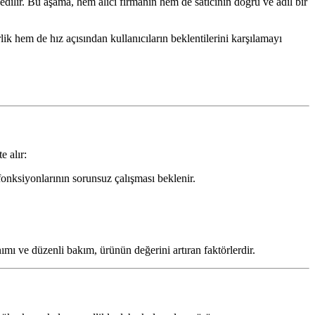
edilir. Bu aşama, hem alıcı firmanın hem de satıcının doğru ve adil bir
ik hem de hız açısından kullanıcıların beklentilerini karşılamayı
e alır:
onksiyonlarının sorunsuz çalışması beklenir.
mı ve düzenli bakım, ürünün değerini artıran faktörlerdir.