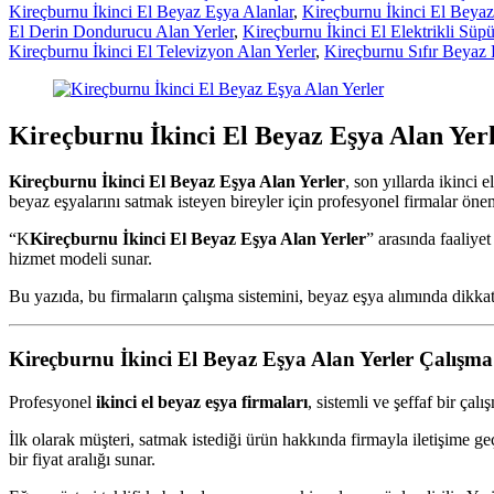
Kireçburnu İkinci El Beyaz Eşya Alanlar
,
Kireçburnu İkinci El Beya
El Derin Dondurucu Alan Yerler
,
Kireçburnu İkinci El Elektrikli Süpü
Kireçburnu İkinci El Televizyon Alan Yerler
,
Kireçburnu Sıfır Beyaz 
Kireçburnu İkinci El Beyaz Eşya Alan Yer
Kireçburnu İkinci El Beyaz Eşya Alan Yerler
, son yıllarda ikinci
beyaz eşyalarını satmak isteyen bireyler için profesyonel firmalar ön
“K
Kireçburnu İkinci El Beyaz Eşya Alan Yerler
” arasında faaliyet
hizmet modeli sunar.
Bu yazıda, bu firmaların çalışma sistemini, beyaz eşya alımında dikkat
Kireçburnu İkinci El Beyaz Eşya Alan Yerler
Çalışma 
Profesyonel
ikinci el beyaz eşya firmaları
, sistemli ve şeffaf bir çal
İlk olarak müşteri, satmak istediği ürün hakkında firmayla iletişime g
bir fiyat aralığı sunar.