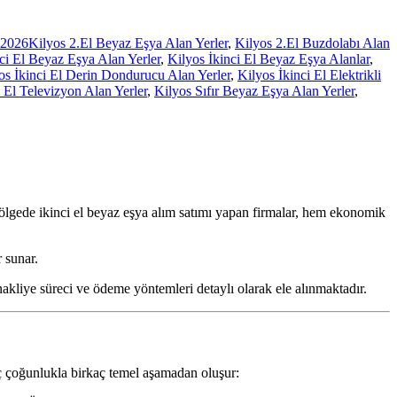
 2026
Kilyos 2.El Beyaz Eşya Alan Yerler
,
Kilyos 2.El Buzdolabı Alan
ci El Beyaz Eşya Alan Yerler
,
Kilyos İkinci El Beyaz Eşya Alanlar
,
os İkinci El Derin Dondurucu Alan Yerler
,
Kilyos İkinci El Elektrikli
i El Televizyon Alan Yerler
,
Kilyos Sıfır Beyaz Eşya Alan Yerler
,
bölgede ikinci el beyaz eşya alım satımı yapan firmalar, hem ekonomik
 sunar.
 nakliye süreci ve ödeme yöntemleri detaylı olarak ele alınmaktadır.
eç çoğunlukla birkaç temel aşamadan oluşur: