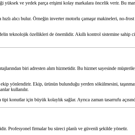
rliği yüksek ve yedek parça erişimi kolay markalara öncelik verir. Bu 
a hızlı alıcı bulur. Örneğin inverter motorlu çamaşır makineleri, no-frost
n teknolojik özellikleri de önemlidir. Akıllı kontrol sistemine sahip cih
ajlarından biri adresten alım hizmetidir. Bu hizmet sayesinde müşteriler,
rese ekip yönlendirir. Ekip, ürünün bulunduğu yerden sökülmesini, taşınm
lar kullanılır.
la tipi konutlar için büyük kolaylık sağlar. Ayrıca zaman tasarrufu açısın
dir. Profesyonel firmalar bu süreci planlı ve güvenli şekilde yönetir.