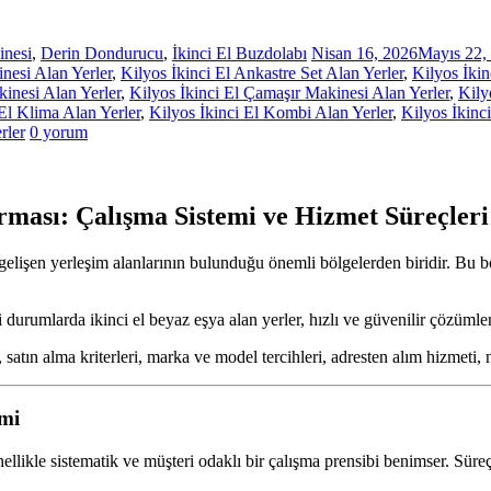
inesi
,
Derin Dondurucu
,
İkinci El Buzdolabı
Nisan 16, 2026
Mayıs 22,
esi Alan Yerler
,
Kilyos İkinci El Ankastre Set Alan Yerler
,
Kilyos İkin
kinesi Alan Yerler
,
Kilyos İkinci El Çamaşır Makinesi Alan Yerler
,
Kily
 El Klima Alan Yerler
,
Kilyos İkinci El Kombi Alan Yerler
,
Kilyos İkinc
rler
0 yorum
irması: Çalışma Sistemi ve Hizmet Süreçleri
 gelişen yerleşim alanlarının bulunduğu önemli bölgelerden biridir. Bu 
 durumlarda ikinci el beyaz eşya alan yerler, hızlı ve güvenilir çözümler
, satın alma kriterleri, marka ve model tercihleri, adresten alım hizmeti,
mi
ellikle sistematik ve müşteri odaklı bir çalışma prensibi benimser. Sür