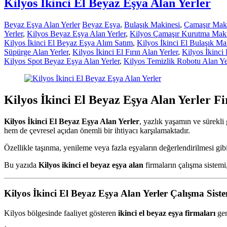
Kilyos İkinci El Beyaz Eşya Alan Yerler
Beyaz Eşya Alan Yerler
Beyaz Eşya
,
Bulaşık Makinesi
,
Çamaşır Mak
Yerler
,
Kilyos Beyaz Eşya Alan Yerler
,
Kilyos Çamaşır Kurutma Makin
Kilyos İkinci El Beyaz Eşya Alım Satım
,
Kilyos İkinci El Bulaşık Ma
Süpürge Alan Yerler
,
Kilyos İkinci El Fırın Alan Yerler
,
Kilyos İkinci
Kilyos Spot Beyaz Eşya Alan Yerler
,
Kilyos Temizlik Robotu Alan Ye
Kilyos İkinci El Beyaz Eşya Alan Yerler F
Kilyos İkinci El Beyaz Eşya Alan Yerler
, yazlık yaşamın ve sürekli
hem de çevresel açıdan önemli bir ihtiyacı karşılamaktadır.
Özellikle taşınma, yenileme veya fazla eşyaların değerlendirilmesi gibi
Bu yazıda
Kilyos ikinci el beyaz eşya alan
firmaların çalışma sistemi
Kilyos İkinci El Beyaz Eşya Alan Yerler
Çalışma Siste
Kilyos bölgesinde faaliyet gösteren
ikinci el beyaz eşya firmaları
gen