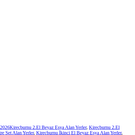
 2026
Kireçburnu 2.El Beyaz Eşya Alan Yerler
,
Kireçburnu 2.El
re Set Alan Yerler
,
Kireçburnu İkinci El Beyaz Eşya Alan Yerler
,