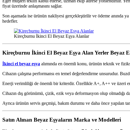
Eğer müşteri teklifi kabul ederse, uzman ekip adrese yönlendirilir. Ye
fiyat üzerinde anlaşmasını sağlar.
Son aşamada ise ürünün nakliyesi gerçekleştirilir ve ödeme anında ya d
hedefler.
Kireçburnu İkinci El Beyaz Eşya Alanlar
Kireçburnu İkinci El Beyaz Eşya Alan Yerler
Beyaz E
İkinci el beyaz eşya
alımında en önemli konu, ürünün teknik ve fizikse
Cihazın çalışma performansı en temel değerlendirme unsurudur. Buzdola
Enerji verimliliği de önemli bir kriterdir. Özellikle A+, A++ ve üzeri e
Cihazın dış görünümü, çizik, ezik veya deformasyon olup olmadığı da fiy
Ayrıca ürünün servis geçmişi, bakım durumu ve daha önce yapılan tamir
Satın Alınan Beyaz Eşyaların Marka ve Modelleri