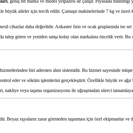
ları
, geniş bir marka ve model yelpazesi ile çalışır. Piyasada bilinirliğ
le büyük aileler için tercih edilir. Çamaşır makinelerinde 7 kg ve üzeri
esil cihazlar daha değerlidir. Ankastre fırın ve ocak gruplarında ise set 
ada talep gören ve yeniden satışı kolay olan markalara öncelik verir. B
hizmetlerinden biri adresten alım sistemidir. Bu hizmet sayesinde müşter
ontrol eder ve söküm işlemlerini gerçekleştirir. Özellikle büyük ve ağır
, nakliye veya taşıma organizasyonu ile uğraşmadan süreci tamamlayabil
idir. Beyaz eşyaların zarar görmeden taşınması için özel ekipmanlar ve d