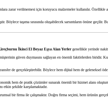
anlara zarar verilmemesi için koruyucu malzemeler kullanılır. Özellikle
ştir. Böylece taşıma sırasında oluşabilecek sarsıntıların önüne geçilir
ireçburnu İkinci El Beyaz Eşya Alan Yerler
genellikle yerinde nakit
müşterinin güven duymasını sağlayan en önemli faktörlerden biridir. K
transfer de gerçekleştirebilir. Böylece hem dijital hem de geleneksel öd
omik hem de pratik çözümler sunarak önemli bir hizmet alanı oluşturmuş
nı etkin şekilde karşılamaktadır.
urumsal bir firma ile çalışmaktır. Doğru firma seçimi, hem ürünün gerçe