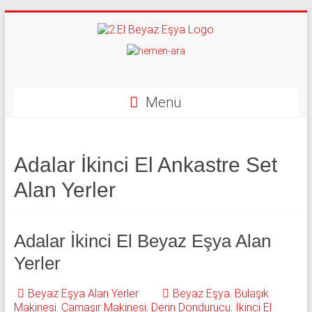
Skip
to
content
İkinci
El
Beyaz
Menü
Eşya
Alan
Adalar İkinci El Ankastre Set
Yerler
Alan Yerler
|
0
Adalar İkinci El Beyaz Eşya Alan
543
Yerler
592
Beyaz Eşya Alan Yerler
Beyaz Eşya
,
Bulaşık
Makinesi
,
Çamaşır Makinesi
,
Derin Dondurucu
,
İkinci El