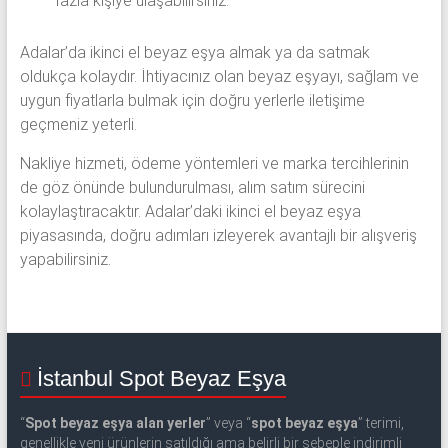
fazla kişiye ulaşabilirsiniz.
Adalar’da ikinci el beyaz eşya almak ya da satmak
oldukça kolaydır. İhtiyacınız olan beyaz eşyayı, sağlam ve
uygun fiyatlarla bulmak için doğru yerlerle iletişime
geçmeniz yeterli.
Nakliye hizmeti, ödeme yöntemleri ve marka tercihlerinin
de göz önünde bulundurulması, alım satım sürecini
kolaylaştıracaktır. Adalar’daki ikinci el beyaz eşya
piyasasında, doğru adımları izleyerek avantajlı bir alışveriş
yapabilirsiniz.
İstanbul Spot Beyaz Eşya
“
Spot beyaz eşya alan yerler
” veya “
spot beyaz eşya
” terimi,
genellikle yeni ürünlerin satıldığı ama belirli bir sebeple indirimli