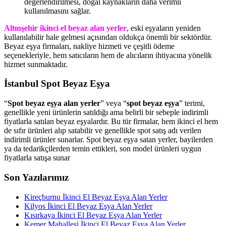
değerlendirilmesi, doğal kaynakların daha verimli
kullanılmasını sağlar.
Altınşehir ikinci el beyaz alan yerler
, eski eşyaların yeniden
kullanılabilir hale gelmesi açısından oldukça önemli bir sektördür.
Beyaz eşya firmaları, nakliye hizmeti ve çeşitli ödeme
seçenekleriyle, hem satıcıların hem de alıcıların ihtiyacına yönelik
hizmet sunmaktadır.
İstanbul Spot Beyaz Eşya
“
Spot beyaz eşya alan yerler
” veya “
spot beyaz eşya
” terimi,
genellikle yeni ürünlerin satıldığı ama belirli bir sebeple indirimli
fiyatlarla satılan beyaz eşyalardır. Bu tür firmalar, hem ikinci el hem
de sıfır ürünleri alıp satabilir ve genellikle spot satış adı verilen
indirimli ürünler sunarlar. Spot beyaz eşya satan yerler, bayilerden
ya da tedarikçilerden temin ettikleri, son model ürünleri uygun
fiyatlarla satışa sunar
Son Yazılarımız
Kireçburnu İkinci El Beyaz Eşya Alan Yerler
Kilyos İkinci El Beyaz Eşya Alan Yerler
Kısırkaya İkinci El Beyaz Eşya Alan Yerler
Kemer Mahallesi İkinci El Beyaz Eşya Alan Yerler