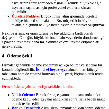
eşyalarınız zarar görmeden taşınır. Özellikle büyük ve ağır
eşyaların taşınması için profesyonel ekiplerin olması
önemlidir.
Ücretsiz Nakliye:
Birçok firma, alım işleminde ücretsiz
nakliye hizmeti sunmaktadır. Bu, müşteri için büyük bir
avantajdır, çünkü nakliye ücreti ekstra bir maliyet oluşturmaz.
Nakliye işlemi, eşyanın türüne ve büyüklüğüne bağlı olarak
değişebilir. Örneğin, büyük bir buzdolabı veya derin dondurucu gibi
eşyaların taşınması daha fazla dikkat ve özel taşıma ekipmanları
gerektirebilir.
4. Ödeme Şekli
Firmalar genellikle ödeme yöntemini açıkça belirtir ve satıcılar bu
konuda bilgilendirilir.
İkinci el beyaz eşya
almak, hem bütçeyi
rahatlatan hem de çevreyi koruyan bir alışveriş biçimi olarak tercih
edilmektedir.
Örnek ödeme yöntemleri şu şekilde olabilir:
Nakit Ödeme:
Birçok firma, eşyanın alımı sırasında nakit
ödeme kabul eder. Eşyalar alındıktan sonra, satış bedeli nakit
olarak teslim edilir.
Banka Transferi:
Alım işlemi tamamlandıktan sonra, ödeme