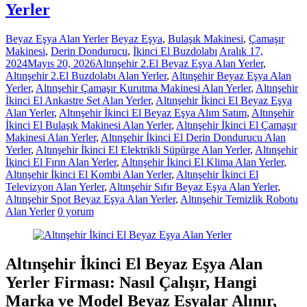
Yerler
Beyaz Eşya Alan Yerler
Beyaz Eşya
,
Bulaşık Makinesi
,
Çamaşır
Makinesi
,
Derin Dondurucu
,
İkinci El Buzdolabı
Aralık 17,
2024
Mayıs 20, 2026
Altınşehir 2.El Beyaz Eşya Alan Yerler
,
Altınşehir 2.El Buzdolabı Alan Yerler
,
Altınşehir Beyaz Eşya Alan
Yerler
,
Altınşehir Çamaşır Kurutma Makinesi Alan Yerler
,
Altınşehir
İkinci El Ankastre Set Alan Yerler
,
Altınşehir İkinci El Beyaz Eşya
Alan Yerler
,
Altınşehir İkinci El Beyaz Eşya Alım Satım
,
Altınşehir
İkinci El Bulaşık Makinesi Alan Yerler
,
Altınşehir İkinci El Çamaşır
Makinesi Alan Yerler
,
Altınşehir İkinci El Derin Dondurucu Alan
Yerler
,
Altınşehir İkinci El Elektrikli Süpürge Alan Yerler
,
Altınşehir
İkinci El Fırın Alan Yerler
,
Altınşehir İkinci El Klima Alan Yerler
,
Altınşehir İkinci El Kombi Alan Yerler
,
Altınşehir İkinci El
Televizyon Alan Yerler
,
Altınşehir Sıfır Beyaz Eşya Alan Yerler
,
Altınşehir Spot Beyaz Eşya Alan Yerler
,
Altınşehir Temizlik Robotu
Alan Yerler
0 yorum
Altınşehir İkinci El Beyaz Eşya Alan
Yerler Firması: Nasıl Çalışır, Hangi
Marka ve Model Beyaz Eşyalar Alınır,