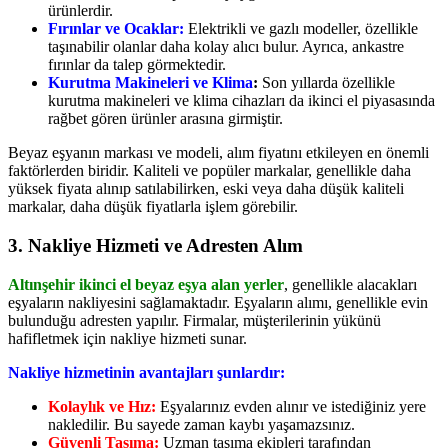
ürünlerdir.
Fırınlar ve Ocaklar:
Elektrikli ve gazlı modeller, özellikle
taşınabilir olanlar daha kolay alıcı bulur. Ayrıca, ankastre
fırınlar da talep görmektedir.
Kurutma Makineleri ve Klima
:
Son yıllarda özellikle
kurutma makineleri ve klima cihazları da ikinci el piyasasında
rağbet gören ürünler arasına girmiştir.
Beyaz eşyanın markası ve modeli, alım fiyatını etkileyen en önemli
faktörlerden biridir. Kaliteli ve popüler markalar, genellikle daha
yüksek fiyata alınıp satılabilirken, eski veya daha düşük kaliteli
markalar, daha düşük fiyatlarla işlem görebilir.
3. Nakliye Hizmeti ve Adresten Alım
Altınşehir ikinci el beyaz eşya alan yerler
, genellikle alacakları
eşyaların nakliyesini sağlamaktadır. Eşyaların alımı, genellikle evin
bulunduğu adresten yapılır. Firmalar, müşterilerinin yükünü
hafifletmek için nakliye hizmeti sunar.
Nakliye hizmetinin avantajları şunlardır:
Kolaylık ve Hız:
Eşyalarınız evden alınır ve istediğiniz yere
nakledilir. Bu sayede zaman kaybı yaşamazsınız.
Güvenli Taşıma:
Uzman taşıma ekipleri tarafından