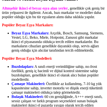
Altınşehir ikinci el beyaz eşya alan yerler
, genellikle çok geniş bir
ürün yelpazesi ile ilgilenir. Ancak, bazı markalar ve modeller daha
popüler olduğu için bu tür eşyaların alımı daha sıklıkla yapılır.
Popüler Beyaz Eşya Markaları:
Beyaz Eşya Markaları:
Arçelik, Bosch, Samsung, Siemens,
Vestel, LG, Beko, Miele, Hotpoint, Zanussi gibi markalar
ikinci el piyasasında oldukça tercih edilen markalardır. Bu
markaların cihazları genellikle dayanıklı olup, servis ağları
geniş olduğu için alıcılar tarafından tercih edilmektedir.
Popüler Beyaz Eşya Modelleri:
Buzdolapları:
A sınıfı enerji verimliliğine sahip, no-frost
özellikli, geniş iç hacimli ve dijital kontrol sistemine sahip
buzdolapları, genellikle ikinci el olarak alıcı bulan popüler
modellerdir.
Çamaşır Makineleri:
Özellikle az kullanılmış, 7-10 kg yük
kapasitesine sahip, inverter motorlu ve düşük enerji tüketimli
çamaşır makineleri oldukça talep görmektedir.
Bulaşık Makineleri:
60 cm genişliğinde, A+++ enerji sınıfı,
sessiz çalışan ve farklı program seçenekleri sunan bulaşık
makineleri ikinci el pazarda yaygın olarak tercih edilen