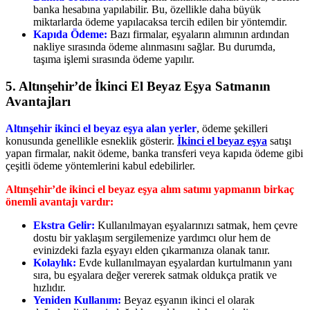
banka hesabına yapılabilir. Bu, özellikle daha büyük
miktarlarda ödeme yapılacaksa tercih edilen bir yöntemdir.
Kapıda Ödeme:
Bazı firmalar, eşyaların alımının ardından
nakliye sırasında ödeme alınmasını sağlar. Bu durumda,
taşıma işlemi sırasında ödeme yapılır.
5. Altınşehir’de İkinci El Beyaz Eşya Satmanın
Avantajları
Altınşehir ikinci el beyaz eşya alan yerler
, ödeme şekilleri
konusunda genellikle esneklik gösterir.
İkinci el beyaz eşya
satışı
yapan firmalar, nakit ödeme, banka transferi veya kapıda ödeme gibi
çeşitli ödeme yöntemlerini kabul edebilirler.
Altınşehir’de ikinci el beyaz eşya alım satımı yapmanın birkaç
önemli avantajı vardır:
Ekstra Gelir:
Kullanılmayan eşyalarınızı satmak, hem çevre
dostu bir yaklaşım sergilemenize yardımcı olur hem de
evinizdeki fazla eşyayı elden çıkarmanıza olanak tanır.
Kolaylık:
Evde kullanılmayan eşyalardan kurtulmanın yanı
sıra, bu eşyalara değer vererek satmak oldukça pratik ve
hızlıdır.
Yeniden Kullanım:
Beyaz eşyanın ikinci el olarak