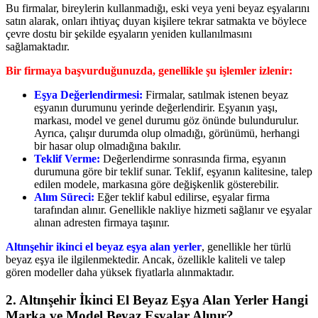
Bu firmalar, bireylerin kullanmadığı, eski veya yeni beyaz eşyalarını
satın alarak, onları ihtiyaç duyan kişilere tekrar satmakta ve böylece
çevre dostu bir şekilde eşyaların yeniden kullanılmasını
sağlamaktadır.
Bir firmaya başvurduğunuzda, genellikle şu işlemler izlenir:
Eşya Değerlendirmesi:
Firmalar, satılmak istenen beyaz
eşyanın durumunu yerinde değerlendirir. Eşyanın yaşı,
markası, model ve genel durumu göz önünde bulundurulur.
Ayrıca, çalışır durumda olup olmadığı, görünümü, herhangi
bir hasar olup olmadığına bakılır.
Teklif Verme:
Değerlendirme sonrasında firma, eşyanın
durumuna göre bir teklif sunar. Teklif, eşyanın kalitesine, talep
edilen modele, markasına göre değişkenlik gösterebilir.
Alım Süreci:
Eğer teklif kabul edilirse, eşyalar firma
tarafından alınır. Genellikle nakliye hizmeti sağlanır ve eşyalar
alınan adresten firmaya taşınır.
Altınşehir ikinci el beyaz eşya alan yerler
, genellikle her türlü
beyaz eşya ile ilgilenmektedir. Ancak, özellikle kaliteli ve talep
gören modeller daha yüksek fiyatlarla alınmaktadır.
2. Altınşehir İkinci El Beyaz Eşya Alan Yerler Hangi
Marka ve Model Beyaz Eşyalar Alınır?