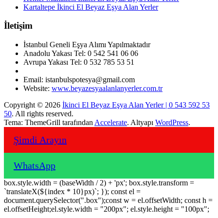
Kartaltepe İkinci El Beyaz Eşya Alan Yerler
İletişim
İstanbul Geneli Eşya Alımı Yapılmaktadır
Anadolu Yakası Tel: 0 542 541 06 06
Avrupa Yakası Tel: 0 532 785 53 51
Email: istanbulspotesya@gmail.com
Website:
www.beyazesyaalanlanyerler.com.tr
Copyright © 2026
İkinci El Beyaz Eşya Alan Yerler | 0 543 592 53
50
. All rights reserved.
Tema: ThemeGrill tarafından
Accelerate
. Altyapı
WordPress
.
Şimdi Arayın
WhatsApp
box.style.width = (baseWidth / 2) + 'px'; box.style.transform =
`translateX(${index * 10}px)`; }); const el =
document.querySelector(".box");const w = el.offsetWidth; const h =
el.offsetHeight;el.style.width = "200px"; el.style.height = "100px";