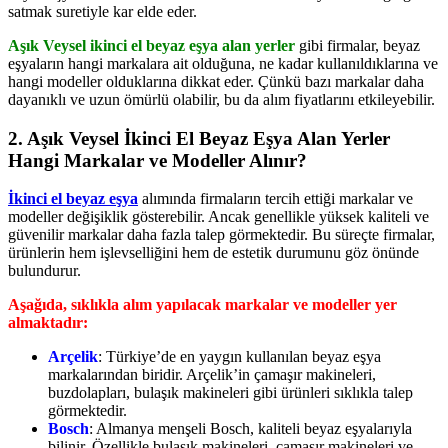
satmak suretiyle kar elde eder.
Aşık Veysel ikinci el beyaz eşya alan yerler
gibi firmalar, beyaz
eşyaların hangi markalara ait olduğuna, ne kadar kullanıldıklarına ve
hangi modeller olduklarına dikkat eder. Çünkü bazı markalar daha
dayanıklı ve uzun ömürlü olabilir, bu da alım fiyatlarını etkileyebilir.
2. Aşık Veysel İkinci El Beyaz Eşya Alan Yerler
Hangi Markalar ve Modeller Alınır?
İkinci el beyaz eşya
alımında firmaların tercih ettiği markalar ve
modeller değişiklik gösterebilir. Ancak genellikle yüksek kaliteli ve
güvenilir markalar daha fazla talep görmektedir. Bu süreçte firmalar,
ürünlerin hem işlevselliğini hem de estetik durumunu göz önünde
bulundurur.
Aşağıda, sıklıkla alım yapılacak markalar ve modeller yer
almaktadır:
Arçelik
: Türkiye’de en yaygın kullanılan beyaz eşya
markalarından biridir. Arçelik’in çamaşır makineleri,
buzdolapları, bulaşık makineleri gibi ürünleri sıklıkla talep
görmektedir.
Bosch
: Almanya menşeli Bosch, kaliteli beyaz eşyalarıyla
bilinir. Özellikle bulaşık makineleri, çamaşır makineleri ve