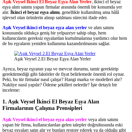
Aşık Veysel İkinci El Beyaz Eşya Alan Yerler
, ikinci el beyaz
eşya alım satımı yapan firmalar arasında önemli bir konumda yer
alır.
İkinci el beyaz eşya alımı
, genellikle kullanılmış ama hâlâ
işlevsel olan ürünlerin alınıp satılması sürecini ifade eder.
Aşık Veysel ikinci el beyaz eşya alan yerler
ve alım satımı
konusunda oldukça geniş bir yelpazeye sahip olup, hem
kullanıcıların gereksiz eşyalardan kurtulmalarına yardımcı olur hem
de bu eşyaların yeniden kullanıma kazandırılmasını sağlar.
Aşık Veysel 2.El Beyaz Eşya Alan Yerler
Ayrıca, beyaz eşyanın yaşı ve mevcut durumu, tamir gerektirip
gerektirmediği gibi faktörler de fiyat belirlemede önemli rol oynar.
Peki, bu tür firmalar nasıl çalışır? Hangi marka ve modelleri alır?
Nakliye nasıl yapılır? Ödeme şekilleri nelerdir? İşte detaylı bir
inceleme:
1.
Aşık Veysel İkinci El Beyaz Eşya Alan
Firmalarının Çalışma Prensipleri
Aşık Veysel ikinci el beyaz eşya alan yerler
veya alım satımı
yapan bir firma, kullanıcılardan gelen talepler doğrultusunda eski
beyaz eşyaları satın alır ve bunları restore ederek ya da olduğu gibi