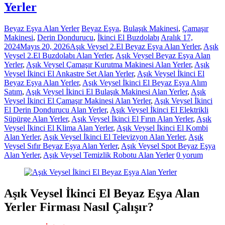
Yerler
Beyaz Eşya Alan Yerler
Beyaz Eşya
,
Bulaşık Makinesi
,
Çamaşır
Makinesi
,
Derin Dondurucu
,
İkinci El Buzdolabı
Aralık 17,
2024
Mayıs 20, 2026
Aşık Veysel 2.El Beyaz Eşya Alan Yerler
,
Aşık
Veysel 2.El Buzdolabı Alan Yerler
,
Aşık Veysel Beyaz Eşya Alan
Yerler
,
Aşık Veysel Çamaşır Kurutma Makinesi Alan Yerler
,
Aşık
Veysel İkinci El Ankastre Set Alan Yerler
,
Aşık Veysel İkinci El
Beyaz Eşya Alan Yerler
,
Aşık Veysel İkinci El Beyaz Eşya Alım
Satım
,
Aşık Veysel İkinci El Bulaşık Makinesi Alan Yerler
,
Aşık
Veysel İkinci El Çamaşır Makinesi Alan Yerler
,
Aşık Veysel İkinci
El Derin Dondurucu Alan Yerler
,
Aşık Veysel İkinci El Elektrikli
Süpürge Alan Yerler
,
Aşık Veysel İkinci El Fırın Alan Yerler
,
Aşık
Veysel İkinci El Klima Alan Yerler
,
Aşık Veysel İkinci El Kombi
Alan Yerler
,
Aşık Veysel İkinci El Televizyon Alan Yerler
,
Aşık
Veysel Sıfır Beyaz Eşya Alan Yerler
,
Aşık Veysel Spot Beyaz Eşya
Alan Yerler
,
Aşık Veysel Temizlik Robotu Alan Yerler
0 yorum
Aşık Veysel İkinci El Beyaz Eşya Alan
Yerler Firması Nasıl Çalışır?