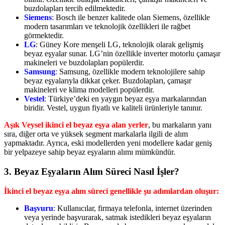
buzdolapları tercih edilmektedir.
Siemens
:
Bosch ile benzer kalitede olan Siemens, özellikle
modern tasarımları ve teknolojik özellikleri ile rağbet
görmektedir.
LG
: Güney Kore menşeli LG, teknolojik olarak gelişmiş
beyaz eşyalar sunar. LG’nin özellikle inverter motorlu çamaşır
makineleri ve buzdolapları popülerdir.
Samsung
:
Samsung, özellikle modern teknolojilere sahip
beyaz eşyalarıyla dikkat çeker. Buzdolapları, çamaşır
makineleri ve klima modelleri popülerdir.
Vestel
:
Türkiye’deki en yaygın beyaz eşya markalarından
biridir. Vestel, uygun fiyatlı ve kaliteli ürünleriyle tanınır.
Aşık Veysel ikinci el beyaz eşya alan yerler
, bu markaların yanı
sıra, diğer orta ve yüksek segment markalarla ilgili de alım
yapmaktadır. Ayrıca, eski modellerden yeni modellere kadar geniş
bir yelpazeye sahip beyaz eşyaların alımı mümkündür.
3.
Beyaz Eşyaların Alım Süreci Nasıl İşler?
İkinci el beyaz eşya alım süreci genellikle şu adımlardan oluşur:
Başvuru
:
Kullanıcılar, firmaya telefonla, internet üzerinden
veya yerinde başvurarak, satmak istedikleri beyaz eşyaların