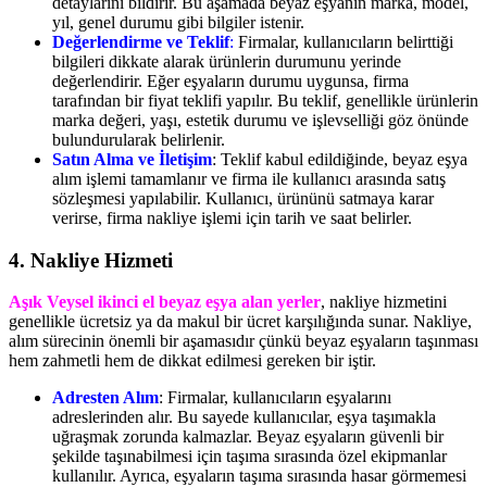
detaylarını bildirir. Bu aşamada beyaz eşyanın marka, model,
yıl, genel durumu gibi bilgiler istenir.
Değerlendirme ve Teklif
:
Firmalar, kullanıcıların belirttiği
bilgileri dikkate alarak ürünlerin durumunu yerinde
değerlendirir. Eğer eşyaların durumu uygunsa, firma
tarafından bir fiyat teklifi yapılır. Bu teklif, genellikle ürünlerin
marka değeri, yaşı, estetik durumu ve işlevselliği göz önünde
bulundurularak belirlenir.
Satın Alma ve İletişim
: Teklif kabul edildiğinde, beyaz eşya
alım işlemi tamamlanır ve firma ile kullanıcı arasında satış
sözleşmesi yapılabilir. Kullanıcı, ürününü satmaya karar
verirse, firma nakliye işlemi için tarih ve saat belirler.
4.
Nakliye Hizmeti
Aşık Veysel ikinci el beyaz eşya alan yerler
, nakliye hizmetini
genellikle ücretsiz ya da makul bir ücret karşılığında sunar. Nakliye,
alım sürecinin önemli bir aşamasıdır çünkü beyaz eşyaların taşınması
hem zahmetli hem de dikkat edilmesi gereken bir iştir.
Adresten Alım
: Firmalar, kullanıcıların eşyalarını
adreslerinden alır. Bu sayede kullanıcılar, eşya taşımakla
uğraşmak zorunda kalmazlar. Beyaz eşyaların güvenli bir
şekilde taşınabilmesi için taşıma sırasında özel ekipmanlar
kullanılır. Ayrıca, eşyaların taşıma sırasında hasar görmemesi