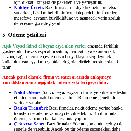
için dikkatli bir şekilde paketlenir ve yerleştirilir.
Nakliye Ücreti
: Bazı firmalar nakliye hizmetini ücretsiz
sunarken, bazıları belirli bir ücret talep edebilir. Ücretler,
mesafeye, eşyanın büyüklüğüne ve taşınacak yerin zorluk
derecesine göre değişebilir.
5.
Ödeme Şekilleri
Aşık Veysel ikinci el beyaz eşya alan yerler
arasında farklılık
gösterebilir. Beyaz eşya alım satımı, hem satıcıya ekonomik bir
kazanç sağlar hem de çevre dostu bir yaklaşım sergileyerek
kullanılmayan eşyaların yeniden değerlendirilebilmesine olanak
tanır.
Ancak genel olarak, firma ve satıcı arasında anlaşmaya
varıldıktan sonra aşağıdaki ödeme şekilleri geçerlidir:
Nakit Ödeme
: Satıcı, beyaz eşyasını firma yetkililerine teslim
ettikten sonra nakit ödeme alabilir. Bu ödeme genellikle
yerinde yapılır.
Banka Transferi
: Bazı firmalar, nakit ödeme yerine banka
transferi ile ödeme yapmayı tercih edebilir. Bu durumda
ödeme, satıcının banka hesabına yapılır.
Çek veya Senet
: Bazı firmalar, ödeme yöntemini çek ya da
senetle de yapabilir. Ancak bu tür ödeme seçenekleri daha