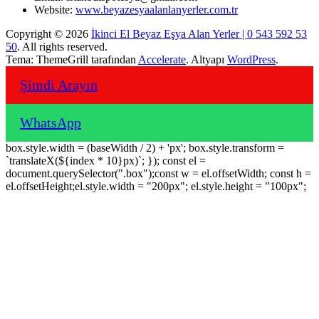
Website:
www.beyazesyaalanlanyerler.com.tr
Copyright © 2026
İkinci El Beyaz Eşya Alan Yerler | 0 543 592 53
50
. All rights reserved.
Tema: ThemeGrill tarafından
Accelerate
. Altyapı
WordPress
.
Şimdi Arayın
WhatsApp
box.style.width = (baseWidth / 2) + 'px'; box.style.transform =
`translateX(${index * 10}px)`; }); const el =
document.querySelector(".box");const w = el.offsetWidth; const h =
el.offsetHeight;el.style.width = "200px"; el.style.height = "100px";