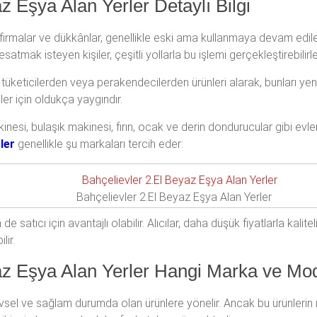
az Eşya Alan Yerler Detaylı Bilgi
firmalar ve dükkânlar, genellikle eski ama kullanmaya devam edileb
‘esatmak isteyen kişiler, çeşitli yollarla bu işlemi gerçekleştirebilirle
, tüketicilerden veya perakendecilerden ürünleri alarak, bunları yeni
ler için oldukça yaygındır.
si, bulaşık makinesi, fırın, ocak ve derin dondurucular gibi evlerd
ler
genellikle şu markaları tercih eder:
Bahçelievler 2.El Beyaz Eşya Alan Yerler
de satıcı için avantajlı olabilir. Alıcılar, daha düşük fiyatlarla kalite
lir.
yaz Eşya Alan Yerler Hangi Marka ve Mo
levsel ve sağlam durumda olan ürünlere yönelir. Ancak bu ürünlerin 