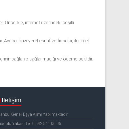
er. Öncelikle, internet üzerindeki çeşitli
Ayrıca, bazı yerel esnaf ve firmalar, ikinci el
erinin sağlanıp sağlanmadığı ve ödeme şeklidir.
İletişim
tanbul Geneli Eşya Alımı Yapılmaktadır
adolu Yakası Tel: 0 542 541 06 06