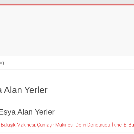
og
 Alan Yerler
 Eşya Alan Yerler
,
Bulaşık Makinesi
,
Çamaşır Makinesi
,
Derin Dondurucu
,
İkinci El B