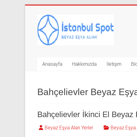
Skip
to
İkinci
content
El
Beyaz
Eşya
Anasayfa
Hakkımızda
İletişim
Bl
Alan
Yerler
|
Bahçelievler Beyaz Eşya
0
543
Bahçelievler İkinci El Beyaz
592
Beyaz Eşya Alan Yerler
Beyaz Eşya