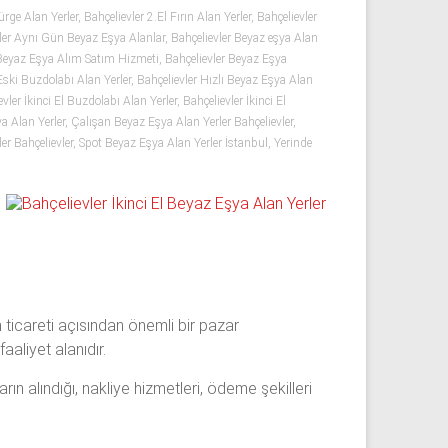
pürge Alan Yerler
,
Bahçelievler 2.El Fırın Alan Yerler
,
Bahçelievler
ler Aynı Gün Beyaz Eşya Alanlar
,
Bahçelievler Beyaz eşya Alan
 Beyaz Eşya Alım Satım Hizmeti
,
Bahçelievler Beyaz Eşya
Eski Buzdolabı Alan Yerler
,
Bahçelievler Hızlı Beyaz Eşya Alan
evler İkinci El Buzdolabı Alan Yerler
,
Bahçelievler İkinci El
a Alan Yerler
,
Çalışan Beyaz Eşya Alan Yerler Bahçelievler
,
er Bahçelievler
,
Spot Beyaz Eşya Alan Yerler İstanbul
,
Yerinde
 ticareti açısından önemli bir pazar
aliyet alanıdır.
rın alındığı, nakliye hizmetleri, ödeme şekilleri