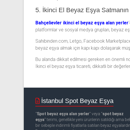
5. İkinci El Beyaz Eşya Satmanın
Bahçelievler ikinci el beyaz eşya alan yerler
platformlar ve sosyal medya grupları, beyaz eşya
Sahibinden.com, Letgo, Facebook Marketplace gibi 
beyaz eşya almak için kapı kapı dolaşarak müşte
Bu alanda dikkat edilmesi gereken en önemli nok
İkinci el beyaz eşya ticareti, dikkatli bir değerle
İstanbul Spot Beyaz Eşya
“
Spot beyaz eşya alan yerler
” veya “
spot beyaz
eşya
” terimi, genellikle yeni ürünlerin satıldığı ama beli
bir sebeple indirimli fiyatlarla satılan beyaz eşyalardır