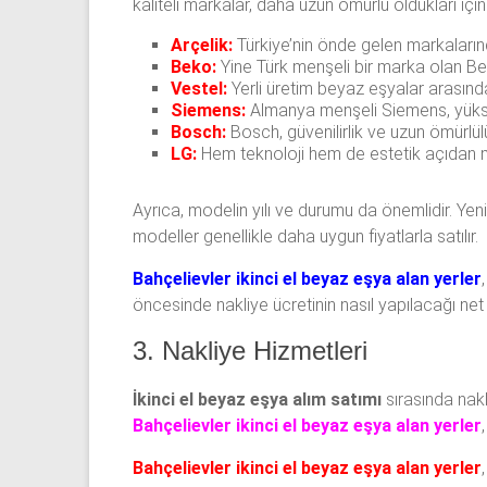
kaliteli markalar, daha uzun ömürlü oldukları içi
Arçelik:
Türkiye’nin önde gelen markalarından
Beko:
Yine Türk menşeli bir marka olan Bek
Vestel:
Yerli üretim beyaz eşyalar arasınd
Siemens:
Almanya menşeli Siemens, yüksek 
Bosch:
Bosch, güvenilirlik ve uzun ömürlülü
LG:
Hem teknoloji hem de estetik açıdan mo
Ayrıca, modelin yılı ve durumu da önemlidir. Yeni 
modeller genellikle daha uygun fiyatlarla satılır.
Bahçelievler ikinci el beyaz eşya alan yerler
öncesinde nakliye ücretinin nasıl yapılacağı net b
3. Nakliye Hizmetleri
İkinci el beyaz eşya alım satımı
sırasında nakl
Bahçelievler ikinci el beyaz eşya alan yerler
Bahçelievler ikinci el beyaz eşya alan yerler