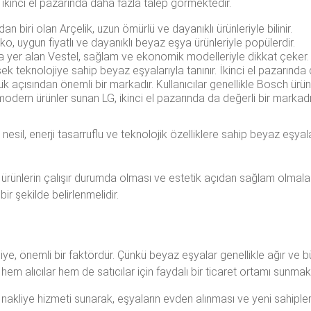
n ikinci el pazarında daha fazla talep görmektedir.
 biri olan Arçelik, uzun ömürlü ve dayanıklı ürünleriyle bilinir.
o, uygun fiyatlı ve dayanıklı beyaz eşya ürünleriyle popülerdir.
a yer alan Vestel, sağlam ve ekonomik modelleriyle dikkat çeker.
teknolojiye sahip beyaz eşyalarıyla tanınır. İkinci el pazarında d
k açısından önemli bir markadır. Kullanıcılar genellikle Bosch ürünl
dern ürünler sunan LG, ikinci el pazarında da değerli bir markadı
nesil, enerji tasarruflu ve teknolojik özelliklere sahip beyaz eşyala
, ürünlerin çalışır durumda olması ve estetik açıdan sağlam olmalar
ir şekilde belirlenmelidir.
iye, önemli bir faktördür. Çünkü beyaz eşyalar genellikle ağır ve bü
, hem alıcılar hem de satıcılar için faydalı bir ticaret ortamı sunmak
, nakliye hizmeti sunarak, eşyaların evden alınması ve yeni sahipleri