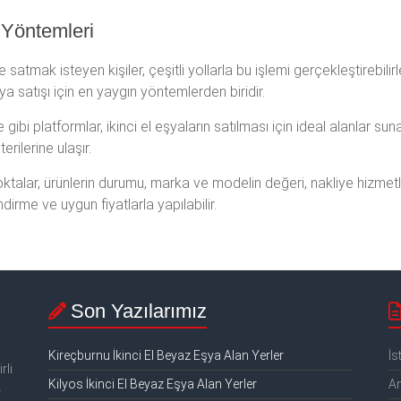
 Yöntemleri
‘e satmak isteyen kişiler, çeşitli yollarla bu işlemi gerçekleştirebilirl
 satışı için en yaygın yöntemlerden biridir.
platformlar, ikinci el eşyaların satılması için ideal alanlar sunar. 
rilerine ulaşır.
talar, ürünlerin durumu, marka ve modelin değeri, nakliye hizmetl
ndirme ve uygun fiyatlarla yapılabilir.
Son Yazılarımız
Kireçburnu İkinci El Beyaz Eşya Alan Yerler
İs
rli
Kilyos İkinci El Beyaz Eşya Alan Yerler
An
.