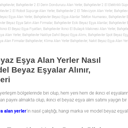
hçelievler
,
Bahçelievler 2.El Derin Dondurucu Alan Yerler
,
Bahçelievler 2.El Elektrikli Sü
lievler 2.El Robot Süpürge Alan Yerler
,
Bahçelievler 2.El Televizyon Alan Yerler
,
Bahçeliev
Beyaz Eşya Alan Yerler
,
Bahçelievler Beyaz Eşya Alanlar Telefon Numarası
,
Bahçelievler
evler Beyaz Eşya Satın Alan Firmalar
,
Bahçelievler Eski Beyaz Eşya Alanlar
,
Bahçelievler 
İkinci El Beyaz Eşya Fiyatları
,
Bahçelievler İkinci El Bulaşık Makinesi Alan Yerler
,
Bahçeli
şya Alan Yerler
,
Bahçelievler Nakliye Dahil Beyaz Eşya Alımı
,
Bahçelievler Spot Beyaz Eşy
şya Alan Firmalar Bahçelievler
,
Klima Alan Yerler Bahçelievler
,
Nakit Beyaz Eşya Alan Yerl
eyaz Eşya Alan Yerler Nasıl
el Beyaz Eşyalar Alınır,
eri
yerleşim bölgelerinde biri olup, hem yeni hem de ikinci el eşyaların
ayını almakta olup, ikinci el beyaz eşya alım satımı yaygın bir fa
ya alan yerler
‘in nasıl çalıştığı, hangi marka ve model beyaz eşyala