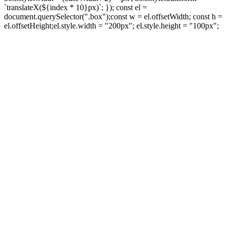
`translateX(${index * 10}px)`; }); const el =
document.querySelector(".box");const w = el.offsetWidth; const h =
el.offsetHeight;el.style.width = "200px"; el.style.height = "100px";