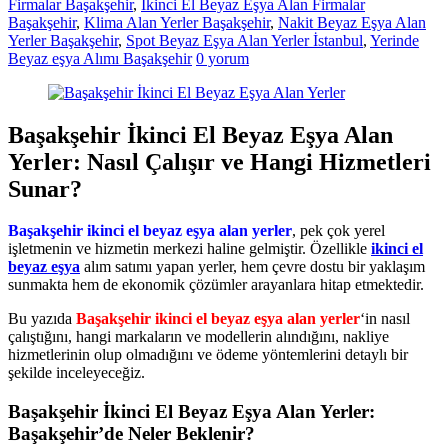
Firmalar Başakşehir
,
İkinci El Beyaz Eşya Alan Firmalar
Başakşehir
,
Klima Alan Yerler Başakşehir
,
Nakit Beyaz Eşya Alan
Yerler Başakşehir
,
Spot Beyaz Eşya Alan Yerler İstanbul
,
Yerinde
Beyaz eşya Alımı Başakşehir
0 yorum
Başakşehir İkinci El Beyaz Eşya Alan
Yerler: Nasıl Çalışır ve Hangi Hizmetleri
Sunar?
Başakşehir ikinci el beyaz eşya alan yerler
, pek çok yerel
işletmenin ve hizmetin merkezi haline gelmiştir. Özellikle
ikinci el
beyaz eşya
alım satımı yapan yerler, hem çevre dostu bir yaklaşım
sunmakta hem de ekonomik çözümler arayanlara hitap etmektedir.
Bu yazıda
Başakşehir ikinci el beyaz eşya alan yerler
‘in nasıl
çalıştığını, hangi markaların ve modellerin alındığını, nakliye
hizmetlerinin olup olmadığını ve ödeme yöntemlerini detaylı bir
şekilde inceleyeceğiz.
Başakşehir İkinci El Beyaz Eşya Alan Yerler:
Başakşehir’de Neler Beklenir?