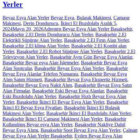
Yerler
Beyaz Eşya Alan Yerler
Beyaz Eşya
,
Bulaşık Makinesi
,
Çamaşır
Makinesi
,
Derin Dondurucu
,
İkinci El Buzdolabı
Aralık 5,
2024
Mayıs 20, 2026
Adresten Beyaz Eşya Alan Yerler Başakşehir
,
Başakşehir 2.El Derin Dondurucu Alan Yerler
,
Başakşehir 2.El
Elektrikli Süpürge Alan Yerler
,
Başakşehir 2.El Fırın Alan Yerler
,
Başakşehir 2.El klima Alan Yerler
,
Başakşehir 2.El Kombi alan
Yerler
,
Başakşehir 2.El Robot Süpürge Alan Yerler
,
Başakşehir 2.El
Televizyon Alan Yerler
,
Başakşehir Aynı Gün Beyaz Eşya Alanlar
,
Başakşehir Beyaz eşya Alan İşletmeler
,
Başakşehir Beyaz Eşya
Alan Spotçular
,
Başakşehir Beyaz Eşya Alan Yerler
,
Başakşehir
Beyaz Eşya Alanlar Telefon Numarası
,
Başakşehir Beyaz Eşya
Alım Satım Hizmeti
,
Başakşehir Beyaz Eşya Ekspertiz Hizmeti
,
Başakşehir Beyaz Eşya Nakit Alım
,
Başakşehir Beyaz Eşya Satın
Alan Firmalar
,
Başakşehir Eski Beyaz Eşya Alanlar
,
Başakşehir
Eski Buzdolabı Alan Yerler
,
Başakşehir Hızlı Beyaz Eşya Alan
Yerler
,
Başakşehir İkinci El Beyaz Eşya Alan Yerler
,
Başakşehir
İkinci El Beyaz Eşya Fiyatları
,
Başakşehir İkinci El Bulaşık
Makinesi Alan Yerler
,
Başakşehir İkinci El Buzdolabı Alan Yerler
,
Başakşehir İkinci El Çamaşır Makinesi Alan Yerler
,
Başakşehir
Kullanılmış Beyaz eşya Alan Yerler
,
Başakşehir Nakliye Dahil
Beyaz Eşya Alımı
,
Başakşehir Spot Beyaz Eşya Alan Yerler
,
Çalışan
Beyaz Eşya Alan Yerler Başakşehir
,
Evden Beyaz Eşya Alan