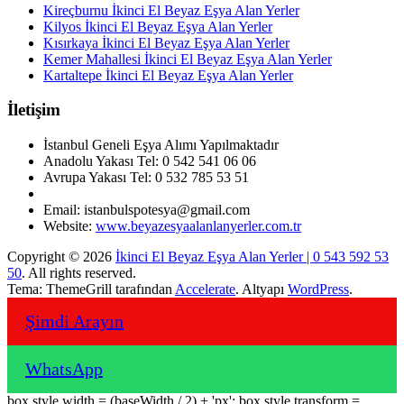
Kireçburnu İkinci El Beyaz Eşya Alan Yerler
Kilyos İkinci El Beyaz Eşya Alan Yerler
Kısırkaya İkinci El Beyaz Eşya Alan Yerler
Kemer Mahallesi İkinci El Beyaz Eşya Alan Yerler
Kartaltepe İkinci El Beyaz Eşya Alan Yerler
İletişim
İstanbul Geneli Eşya Alımı Yapılmaktadır
Anadolu Yakası Tel: 0 542 541 06 06
Avrupa Yakası Tel: 0 532 785 53 51
Email: istanbulspotesya@gmail.com
Website:
www.beyazesyaalanlanyerler.com.tr
Copyright © 2026
İkinci El Beyaz Eşya Alan Yerler | 0 543 592 53
50
. All rights reserved.
Tema: ThemeGrill tarafından
Accelerate
. Altyapı
WordPress
.
Şimdi Arayın
WhatsApp
box.style.width = (baseWidth / 2) + 'px'; box.style.transform =