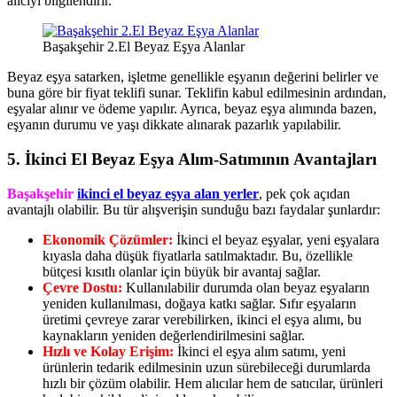
alıcıyı bilgilendirir.
Başakşehir 2.El Beyaz Eşya Alanlar
Beyaz eşya satarken, işletme genellikle eşyanın değerini belirler ve
buna göre bir fiyat teklifi sunar. Teklifin kabul edilmesinin ardından,
eşyalar alınır ve ödeme yapılır. Ayrıca, beyaz eşya alımında bazen,
eşyanın durumu ve yaşı dikkate alınarak pazarlık yapılabilir.
5. İkinci El Beyaz Eşya Alım-Satımının Avantajları
Başakşehir
ikinci el beyaz eşya alan yerler
, pek çok açıdan
avantajlı olabilir. Bu tür alışverişin sunduğu bazı faydalar şunlardır:
Ekonomik Çözümler:
İkinci el beyaz eşyalar, yeni eşyalara
kıyasla daha düşük fiyatlarla satılmaktadır. Bu, özellikle
bütçesi kısıtlı olanlar için büyük bir avantaj sağlar.
Çevre Dostu:
Kullanılabilir durumda olan beyaz eşyaların
yeniden kullanılması, doğaya katkı sağlar. Sıfır eşyaların
üretimi çevreye zarar verebilirken, ikinci el eşya alımı, bu
kaynakların yeniden değerlendirilmesini sağlar.
Hızlı ve Kolay Erişim:
İkinci el eşya alım satımı, yeni
ürünlerin tedarik edilmesinin uzun sürebileceği durumlarda
hızlı bir çözüm olabilir. Hem alıcılar hem de satıcılar, ürünleri