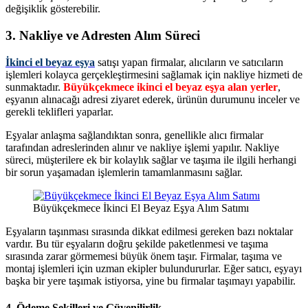
değişiklik gösterebilir.
3.
Nakliye ve Adresten Alım Süreci
İkinci el beyaz eşya
satışı yapan firmalar, alıcıların ve satıcıların
işlemleri kolayca gerçekleştirmesini sağlamak için nakliye hizmeti de
sunmaktadır.
Büyükçekmece ikinci el beyaz eşya alan yerler
,
eşyanın alınacağı adresi ziyaret ederek, ürünün durumunu inceler ve
gerekli teklifleri yaparlar.
Eşyalar anlaşma sağlandıktan sonra, genellikle alıcı firmalar
tarafından adreslerinden alınır ve nakliye işlemi yapılır. Nakliye
süreci, müşterilere ek bir kolaylık sağlar ve taşıma ile ilgili herhangi
bir sorun yaşamadan işlemlerin tamamlanmasını sağlar.
Büyükçekmece İkinci El Beyaz Eşya Alım Satımı
Eşyaların taşınması sırasında dikkat edilmesi gereken bazı noktalar
vardır. Bu tür eşyaların doğru şekilde paketlenmesi ve taşıma
sırasında zarar görmemesi büyük önem taşır. Firmalar, taşıma ve
montaj işlemleri için uzman ekipler bulundururlar. Eğer satıcı, eşyayı
başka bir yere taşımak istiyorsa, yine bu firmalar taşımayı yapabilir.
4.
Ödeme Şekilleri ve Güvenilirlik