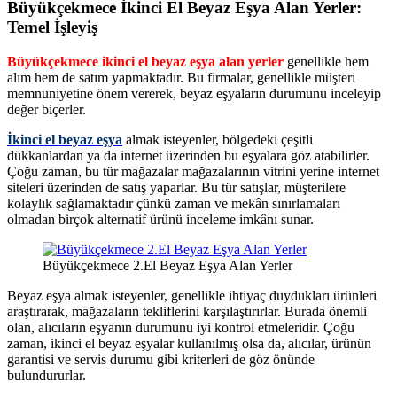
Büyükçekmece
İkinci El Beyaz Eşya Alan Yerler:
Temel İşleyiş
Büyükçekmece ikinci el beyaz eşya alan yerler
genellikle hem
alım hem de satım yapmaktadır. Bu firmalar, genellikle müşteri
memnuniyetine önem vererek, beyaz eşyaların durumunu inceleyip
değer biçerler.
İkinci el beyaz eşya
almak isteyenler, bölgedeki çeşitli
dükkanlardan ya da internet üzerinden bu eşyalara göz atabilirler.
Çoğu zaman, bu tür mağazalar mağazalarının vitrini yerine internet
siteleri üzerinden de satış yaparlar. Bu tür satışlar, müşterilere
kolaylık sağlamaktadır çünkü zaman ve mekân sınırlamaları
olmadan birçok alternatif ürünü inceleme imkânı sunar.
Büyükçekmece 2.El Beyaz Eşya Alan Yerler
Beyaz eşya almak isteyenler, genellikle ihtiyaç duydukları ürünleri
araştırarak, mağazaların tekliflerini karşılaştırırlar. Burada önemli
olan, alıcıların eşyanın durumunu iyi kontrol etmeleridir. Çoğu
zaman, ikinci el beyaz eşyalar kullanılmış olsa da, alıcılar, ürünün
garantisi ve servis durumu gibi kriterleri de göz önünde
bulundururlar.