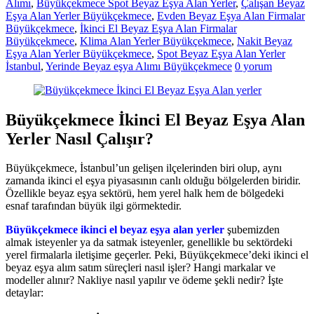
Alımı
,
Büyükçekmece Spot Beyaz Eşya Alan Yerler
,
Çalışan Beyaz
Eşya Alan Yerler Büyükçekmece
,
Evden Beyaz Eşya Alan Firmalar
Büyükçekmece
,
İkinci El Beyaz Eşya Alan Firmalar
Büyükçekmece
,
Klima Alan Yerler Büyükçekmece
,
Nakit Beyaz
Eşya Alan Yerler Büyükçekmece
,
Spot Beyaz Eşya Alan Yerler
İstanbul
,
Yerinde Beyaz eşya Alımı Büyükçekmece
0 yorum
Büyükçekmece İkinci El Beyaz Eşya Alan
Yerler Nasıl Çalışır?
Büyükçekmece, İstanbul’un gelişen ilçelerinden biri olup, aynı
zamanda ikinci el eşya piyasasının canlı olduğu bölgelerden biridir.
Özellikle beyaz eşya sektörü, hem yerel halk hem de bölgedeki
esnaf tarafından büyük ilgi görmektedir.
Büyükçekmece ikinci el beyaz eşya alan yerler
şubemizden
almak isteyenler ya da satmak isteyenler, genellikle bu sektördeki
yerel firmalarla iletişime geçerler. Peki, Büyükçekmece’deki ikinci el
beyaz eşya alım satım süreçleri nasıl işler? Hangi markalar ve
modeller alınır? Nakliye nasıl yapılır ve ödeme şekli nedir? İşte
detaylar: