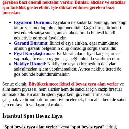
gereken bazı önemli noktalar vardır. Bunlar, alıcılar ve satıcılar
için farklılık gösterebilir. İşte dikkat edilmesi gereken bazı
hususlar:
Eşyaların Durumu
: Eşyaların ne kadar kullanıldığı, herhangi
bir arızasının olup olmadığı önemlidir. Çoğu firma, ürünleri
test ederek satışa sunar, ancak alıcıların da bu testi kendi
gözleriyle görmesi faydalıdır.
Garanti Durumu
: İkinci el eşya alırken, eğer mümkünse
ürünün garanti belgesinin olup olmadığı sorgulanmalıdır.
Fiyat Karşılaştırması
: Farklı satıcılarla fiyat karşılaştırması
yapmak, alıcıya en uygun seçeneği bulmada yardımcı olur.
Nakliye Hizmeti
: Nakliye ve taşıma hizmetinin detayları
anlaşılmadan işlem yapılmamalıdır. Ayrıca nakliye ücreti de
göz önünde bulundurulmalıdır.
Sonuç olarak,
Büyükçekmece ikinci el beyaz eşya alan yerler
ve
alım satım piyasası, hem alıcılar hem de satıcılar için cazip fırsatlar
sunmaktadır. Bu alanda işlem yaparken, güvenilir firmalarla
çalışmak ve ürünün durumunu iyi incelemek, hem alıcı hem de satıcı
için en faydalı yaklaşım olacaktır.
İstanbul Spot Beyaz Eşya
“
Spot beyaz eşya alan yerler
” veya “
spot beyaz eşya
” terimi,