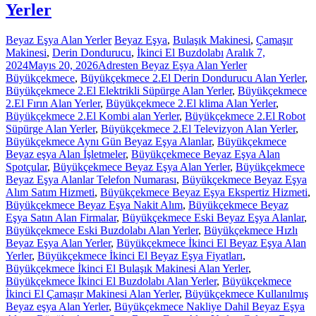
Yerler
Beyaz Eşya Alan Yerler
Beyaz Eşya
,
Bulaşık Makinesi
,
Çamaşır
Makinesi
,
Derin Dondurucu
,
İkinci El Buzdolabı
Aralık 7,
2024
Mayıs 20, 2026
Adresten Beyaz Eşya Alan Yerler
Büyükçekmece
,
Büyükçekmece 2.El Derin Dondurucu Alan Yerler
,
Büyükçekmece 2.El Elektrikli Süpürge Alan Yerler
,
Büyükçekmece
2.El Fırın Alan Yerler
,
Büyükçekmece 2.El klima Alan Yerler
,
Büyükçekmece 2.El Kombi alan Yerler
,
Büyükçekmece 2.El Robot
Süpürge Alan Yerler
,
Büyükçekmece 2.El Televizyon Alan Yerler
,
Büyükçekmece Aynı Gün Beyaz Eşya Alanlar
,
Büyükçekmece
Beyaz eşya Alan İşletmeler
,
Büyükçekmece Beyaz Eşya Alan
Spotçular
,
Büyükçekmece Beyaz Eşya Alan Yerler
,
Büyükçekmece
Beyaz Eşya Alanlar Telefon Numarası
,
Büyükçekmece Beyaz Eşya
Alım Satım Hizmeti
,
Büyükçekmece Beyaz Eşya Ekspertiz Hizmeti
,
Büyükçekmece Beyaz Eşya Nakit Alım
,
Büyükçekmece Beyaz
Eşya Satın Alan Firmalar
,
Büyükçekmece Eski Beyaz Eşya Alanlar
,
Büyükçekmece Eski Buzdolabı Alan Yerler
,
Büyükçekmece Hızlı
Beyaz Eşya Alan Yerler
,
Büyükçekmece İkinci El Beyaz Eşya Alan
Yerler
,
Büyükçekmece İkinci El Beyaz Eşya Fiyatları
,
Büyükçekmece İkinci El Bulaşık Makinesi Alan Yerler
,
Büyükçekmece İkinci El Buzdolabı Alan Yerler
,
Büyükçekmece
İkinci El Çamaşır Makinesi Alan Yerler
,
Büyükçekmece Kullanılmış
Beyaz eşya Alan Yerler
,
Büyükçekmece Nakliye Dahil Beyaz Eşya