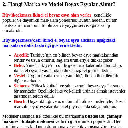
2.
Hangi Marka ve Model Beyaz Eşyalar Alınır?
Büyükçekmece ikinci el beyaz eşya alan yerler
, genellikle
popüler ve dayanıklı markalara yönelirler. Bunun nedeni, bu tür
markaların uzun ömürlü olması ve yaygın servis ağına sahip
olmalarıdır.
Büyükçekmece’deki ikinci el beyaz eşya alıcıları, aşağıdaki
markalara daha fazla ilgi göstermektedir:
Arçelik
: Türkiye’nin en bilinen beyaz eşya markalarından
biridir ve uzun ömürlü, sağlam ürünleriyle dikkat çeker.
Beko
: Yine Türkiye’nin önde gelen markalarından biri olup,
ikinci el eşya piyasasında oldukça rağbet görmektedir.
Vestel
: Uygun fiyatları ve dayanıklılığı ile tercih edilen bir
diğer markadır.
Siemens
: Yüksek kaliteli ve şık tasarımlı beyaz eşyalar sunan
bir markadır. Özellikle lüks ve kaliteli ürünler almak isteyenler
tarafından tercih edilir.
Bosch
: Dayanıklılığı ve uzun ömürlü olması nedeniyle, Bosch
markalı beyaz eşyalar ikinci el piyasasında sıkça bulunur.
Modeller arasında ise, özellikle bu markaların
buzdolabı
,
çamaşır
makinesi
,
bulaşık makinesi
ve
fırın
gibi ürünleri popülerdir. Her
ürünün yaşına, kullanım durumuna ve estetik yapısına göre fiyatlar