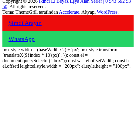
Copyright © 2026
İkinci El Beyaz Eşya Alan Yerler | 0 543 592 53
50
. All rights reserved.
Tema: ThemeGrill tarafından
Accelerate
. Altyapı
WordPress
.
Şimdi Arayın
WhatsApp
box.style.width = (baseWidth / 2) + 'px'; box.style.transform =
`translateX(${index * 10}px)`; }); const el =
document.querySelector(".box");const w = el.offsetWidth; const h =
el.offsetHeight;el.style.width = "200px"; el.style.height = "100px";