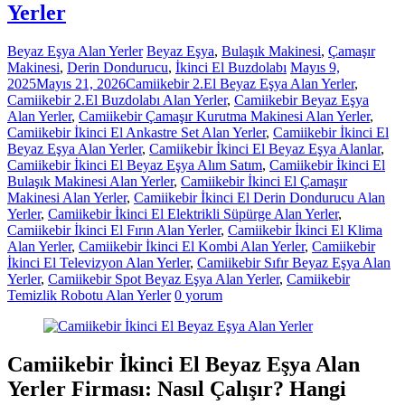
Yerler
Beyaz Eşya Alan Yerler
Beyaz Eşya
,
Bulaşık Makinesi
,
Çamaşır
Makinesi
,
Derin Dondurucu
,
İkinci El Buzdolabı
Mayıs 9,
2025
Mayıs 21, 2026
Camiikebir 2.El Beyaz Eşya Alan Yerler
,
Camiikebir 2.El Buzdolabı Alan Yerler
,
Camiikebir Beyaz Eşya
Alan Yerler
,
Camiikebir Çamaşır Kurutma Makinesi Alan Yerler
,
Camiikebir İkinci El Ankastre Set Alan Yerler
,
Camiikebir İkinci El
Beyaz Eşya Alan Yerler
,
Camiikebir İkinci El Beyaz Eşya Alanlar
,
Camiikebir İkinci El Beyaz Eşya Alım Satım
,
Camiikebir İkinci El
Bulaşık Makinesi Alan Yerler
,
Camiikebir İkinci El Çamaşır
Makinesi Alan Yerler
,
Camiikebir İkinci El Derin Dondurucu Alan
Yerler
,
Camiikebir İkinci El Elektrikli Süpürge Alan Yerler
,
Camiikebir İkinci El Fırın Alan Yerler
,
Camiikebir İkinci El Klima
Alan Yerler
,
Camiikebir İkinci El Kombi Alan Yerler
,
Camiikebir
İkinci El Televizyon Alan Yerler
,
Camiikebir Sıfır Beyaz Eşya Alan
Yerler
,
Camiikebir Spot Beyaz Eşya Alan Yerler
,
Camiikebir
Temizlik Robotu Alan Yerler
0 yorum
Camiikebir İkinci El Beyaz Eşya Alan
Yerler Firması: Nasıl Çalışır? Hangi