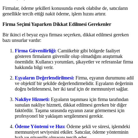
Firmalar, ödeme şekilleri konusunda esnek olabilse de, satıcıların
genellikle tercih ettiği nakit ödeme, işlem hızını artırır.
Firma Seçimi Yaparken Dikkat Edilmesi Gerekenler
Bir ikinci el beyaz eşya firması seçerken, dikkat edilmesi gereken
bazı unsurlar vardır:
Firma Güvenilirliği:
Camiikebir gibi bölgede faaliyet
gösteren firmaların güvenilir olup olmadığını araştırmak
önemlidir. Kullanıcı yorumları, şikayetler ve referanslar firma
hakkında bilgi verir.
Eşyaların Değerlendirilmesi:
Firma, eşyanın durumunu adil
ve objektif bir şekilde değerlendirmelidir. Eşyaların değerinin
doğru belirlenmesi, her iki taraf için de memnuniyet sağlar.
Nakliye Hizmeti:
Eşyaların taşınması için firma tarafından
sunulan nakliye hizmeti, dikkat edilmesi gereken bir diğer
faktördür. Taşıma sırasında eşyanın zarar görmemesi için
profesyonel bir yaklaşım sergilenmesi gerekir.
Ödeme Yöntemi ve Hızı:
Ödeme şekli ve süresi, işlemdeki
memnuniyet seviyesini etkiler. Satıcılar, ödeme yönteminin
hızlı ve güvenilir olmasını tercih eder.