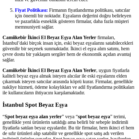
Fiyat Politikası:
Firmanın fiyatlandırma politikası, satıcılar
için önemli bir noktadır. Eşyaların değerini doğru belirleyen
ve pazarlıkla esneklik gösteren firmalar, daha fazla müşteri
memnuniyeti sağlar.
Camiikebir İkinci El Beyaz Eşya Alan Yerler
firmaları,
İstanbul’daki birçok insan için, eski beyaz eşyalarını satabilecekleri
güvenilir bir seçenek sunmaktadır. İkinci el eşya alım satımı, hem
çevre dostu bir yaklaşım sergiler hem de ekonomik açıdan avantaj
sağlar.
Camiikebir İkinci El Beyaz Eşya Alan Yerler
, uygun fiyatlarla
kaliteli beyaz eşya almak isteyen alıcılar ile eski eşyalarını elden
çıkarmak isteyen satıcılar arasında köprü kurar. Firmalar, genellikle
nakliye hizmeti, ödeme kolaylıkları ve adil fiyatlandırma politikaları
ile kullanıcıların ihtiyacını karşılamaktadır.
İstanbul Spot Beyaz Eşya
“
Spot beyaz eşya alan yerler
” veya “
spot beyaz eşya
” terimi,
genellikle yeni ürünlerin satıldığı ama belirli bir sebeple indirimli
fiyatlarla satılan beyaz eşyalardır. Bu tür firmalar, hem ikinci el hem
de sıfır ürünleri alıp satabilir ve genellikle spot satış adı verilen
indirimli ürünler sunarlar. Spot beyaz eşya satan yerler, bayilerden