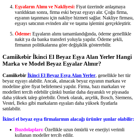
Eşyaların Alımı ve Nakliyesi:
Fiyat üzerinde anlaşmaya
varıldıktan sonra, firma eski beyaz eşyayı alır. Çoğu firma,
eşyanın taşınması için nakliye hizmeti sağlar. Nakliye firması,
eşyayı satıcının evinden alır ve taşıma işlemini gerçekleştirir.
Ödeme:
Eşyaların alımı tamamlandığında, ödeme genellikle
nakit ya da banka transferi yoluyla yapılır. Ödeme şekli,
firmanın politikalarına göre değişiklik gösterebilir.
Camiikebir İkinci El Beyaz Eşya Alan Yerler Hangi
Marka ve Model Beyaz Eşyalar Alınır?
Camiikebir
İkinci El Beyaz Eşya Alan Yerler
, genellikle her tür
beyaz eşyayı alabilir. Ancak, alınacak beyaz eşyanın markası ve
modeline göre fiyat belirlemesi yapılır. Firma, bazı markaları ve
modelleri tercih edebilir çünkü bunlar daha dayanıklı ve piyasada
daha yüksek talep görebilir. Örnek olarak, arçelik, Bosch, Siemens,
Vestel, Beko gibi markaların eşyaları daha yüksek fiyatlarla
satılabilir.
İkinci el beyaz eşya firmalarının alacağı ürünler şunlar olabilir:
Buzdolapları:
Özellikle uzun ömürlü ve enerjiyi verimli
kullanan modeller tercih edilir.