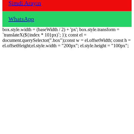
Şimdi Arayın
WhatsApp
box.style.width = (baseWidth / 2) + 'px'; box.style.transform =
`translateX(${index * 10}px)`; }); const el =
document.querySelector(".box");const w = el.offsetWidth; const h =
el.offsetHeight;el.style.width = "200px"; el.style.height = "100px";