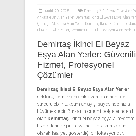
53
50
Aralık 29, 2025
Demirtaş 2.El Beyaz Eşya Alan Ye
Ankastre Set Alan Yerler
,
Demirtaş İkinci El Beyaz Eşya Alan Yerl
Çamaşır Makinesi Alan Yerler
,
Demirtaş İkinci El Derin Donduru
İkinci
El Kombi Alan Yerler
,
Demirtaş İkinci El Televizyon Alan Yerler
,
D
el
beyaz
Demirtaş İkinci El Beyaz
eşya
Eşya Alan Yerler: Güvenili
olarak
buzdolabı,
Hizmet, Profesyonel
çamaşır
Çözümler
makinesi,
bulaşık
Demirtaş İkinci El Beyaz Eşya Alan Yerler
makinesi,
sektörü, hem ekonomik avantajlar hem de
derin
sürdürülebilir tüketim anlayışı sayesinde hızla
dondurucu,
büyümektedir. Bursa’nın önemli bölgelerinden bi
klima
olan
Demirtaş
, ikinci el beyaz eşya alım-satım
ve
hizmetlerinde profesyonel firmaların yoğun
kombi
olarak faaliyet gösterdiği bir lokasyondur.
alınır.