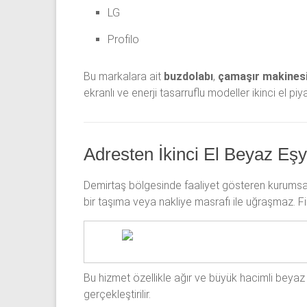
LG
Profilo
Bu markalara ait
buzdolabı
,
çamaşır makines
ekranlı ve enerji tasarruflu modeller ikinci el pi
Adresten İkinci El Beyaz Eş
Demirtaş bölgesinde faaliyet gösteren kurumsal 
bir taşıma veya nakliye masrafı ile uğraşmaz. Fir
Bu hizmet özellikle ağır ve büyük hacimli beyaz 
gerçekleştirilir.