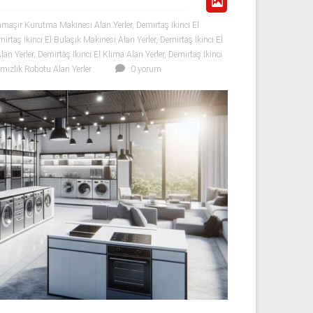
maşır Kurutma Makinesi Alan Yerler
,
Demirtaş İkinci El
irtaş İkinci El Bulaşık Makinesi Alan Yerler
,
Demirtaş İkinci El
lan Yerler
,
Demirtaş İkinci El Klima Alan Yerler
,
Demirtaş İkinci
mizlik Robotu Alan Yerler
0 yorum