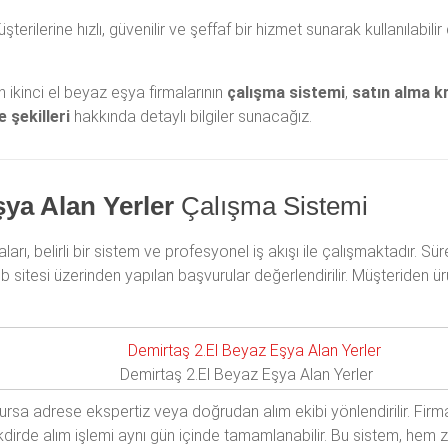
üşterilerine hızlı, güvenilir ve şeffaf bir hizmet sunarak kullanılab
ikinci el beyaz eşya firmalarının
çalışma sistemi
,
satın alma kr
 şekilleri
hakkında detaylı bilgiler sunacağız.
şya Alan Yerler
Çalışma Sistemi
rı, belirli bir sistem ve profesyonel iş akışı ile çalışmaktadır. Süre
sitesi üzerinden yapılan başvurular değerlendirilir. Müşteriden 
Demirtaş 2.El Beyaz Eşya Alan Yerler
sa adrese ekspertiz veya doğrudan alım ekibi yönlendirilir. Firma
i takdirde alım işlemi aynı gün içinde tamamlanabilir. Bu sistem, h