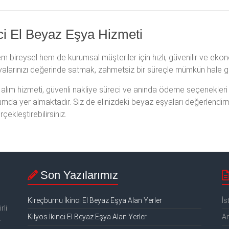
ci El Beyaz Eşya Hizmeti
em bireysel hem de kurumsal müşteriler için hızlı, güvenilir ve e
şyalarınızı değerinde satmak, zahmetsiz bir süreçle mümkün hale g
alım hizmeti, güvenli nakliye süreci ve anında ödeme seçenekleri
numda yer almaktadır. Siz de elinizdeki beyaz eşyaları değerlendir
çekleştirebilirsiniz.
Son Yazılarımız
Kireçburnu İkinci El Beyaz Eşya Alan Yerler
İs
rli
Kilyos İkinci El Beyaz Eşya Alan Yerler
An
.