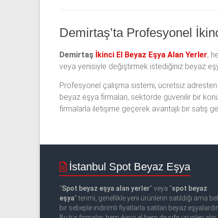
Demirtaş’ta Profesyonel İkin
Demirtaş
İkinci El Beyaz Eşya Alan Yerler
, h
veya yenisiyle değiştirmek istediğiniz beyaz e
Profesyonel çalışma sistemi, ücretsiz adresten 
beyaz eşya firmaları, sektörde güvenilir bir ko
firmalarla iletişime geçerek avantajlı bir satış ger
İstanbul Spot Beyaz Eşya
“
Spot beyaz eşya alan yerler
” veya “
spot beyaz
eşya
” terimi, genellikle yeni ürünlerin satıldığı ama beli
bir sebeple indirimli fiyatlarla satılan beyaz eşyalardır
Bu tür firmalar, hem ikinci el hem de sıfır ürünleri alıp