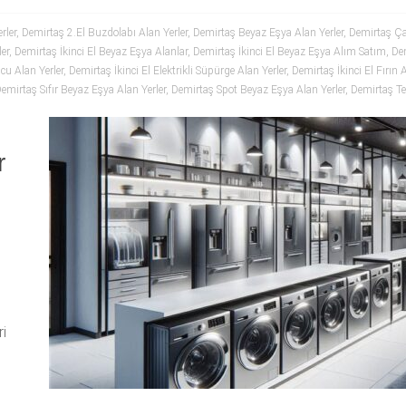
rler
,
Demirtaş 2.El Buzdolabı Alan Yerler
,
Demirtaş Beyaz Eşya Alan Yerler
,
Demirtaş Ça
er
,
Demirtaş İkinci El Beyaz Eşya Alanlar
,
Demirtaş İkinci El Beyaz Eşya Alım Satım
,
Dem
cu Alan Yerler
,
Demirtaş İkinci El Elektrikli Süpürge Alan Yerler
,
Demirtaş İkinci El Fırın A
emirtaş Sıfır Beyaz Eşya Alan Yerler
,
Demirtaş Spot Beyaz Eşya Alan Yerler
,
Demirtaş Te
r
ri