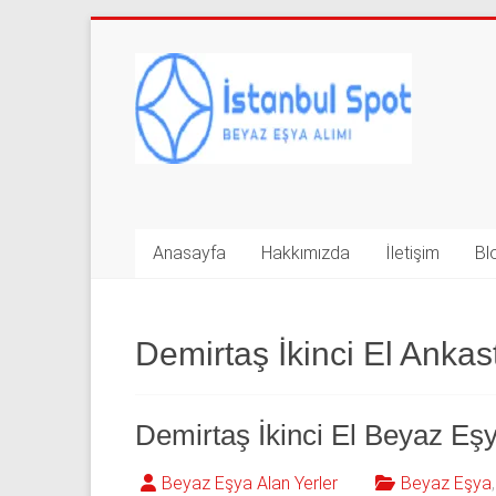
Skip
to
İkinci
content
El
Beyaz
Eşya
Alan
Anasayfa
Hakkımızda
İletişim
Bl
Yerler
|
Demirtaş İkinci El Ankas
0
543
Demirtaş İkinci El Beyaz Eşy
592
Beyaz Eşya Alan Yerler
Beyaz Eşya