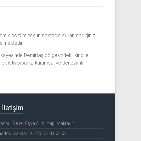
konomik çözümler sunmaktadır. Kullanmadığınız
elmektedir.
 sayesinde Demirtaş bölgesindeki ikinci el
mek istiyorsanız, kurumsal ve deneyimli
İletişim
tanbul Geneli Eşya Alımı Yapılmaktadır
adolu Yakası Tel: 0 542 541 06 06