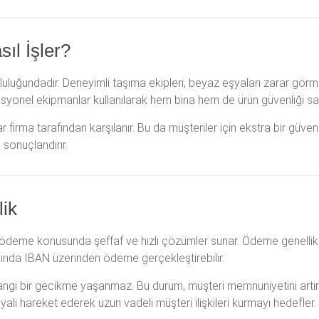
ıl İşler?
luğundadır. Deneyimli taşıma ekipleri, beyaz eşyaları zarar görm
syonel ekipmanlar kullanılarak hem bina hem de ürün güvenliği sağ
firma tarafından karşılanır. Bu da müşteriler için ekstra bir güven
sonuçlandırır.
lik
 ödeme konusunda şeffaf ve hızlı çözümler sunar. Ödeme genelli
 anında IBAN üzerinden ödeme gerçekleştirebilir.
hangi bir gecikme yaşanmaz. Bu durum, müşteri memnuniyetini artır
alı hareket ederek uzun vadeli müşteri ilişkileri kurmayı hedefler.