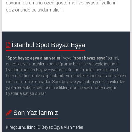
eşyanın durumuna özen göstermeli ve piyasa fiyatlarını
göz önünde bulundurmalıdır.
İstanbul Spot Beyaz Eşya
“
Spot beyaz eşya alan yerler
” veya “
spot beyaz eşya
” terimi,
genellikle yeni ürünlerin satıldığı ama belirli bir sebeple indirimli
fiyatlarla satılan beyaz eşyalardır. Bu tür firmalar, hem ikinci el
hem de sıfır ürünleri alıp satabilir ve genellikle spot satış adı verilen
indirimli ürünler sunarlar. Spot beyaz eşya satan yerler, bayilerden
ya da tedarikçilerden temin ettikleri, son model ürünleri uygun
fiyatlarla satışa sunar
Son Yazılarımız
Kireçburnu İkinci El Beyaz Eşya Alan Yerler