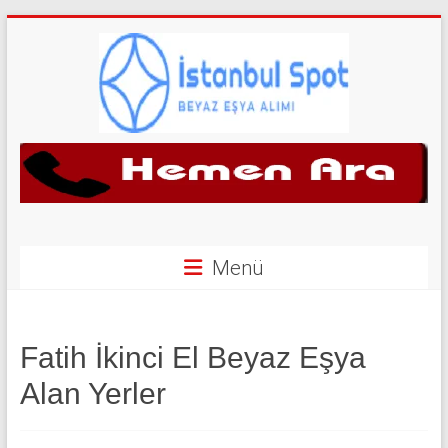
Skip
to
content
İkinci
El
Beyaz
Eşya
Menü
Alan
Yerler
Fatih İkinci El Beyaz Eşya
|
Alan Yerler
0