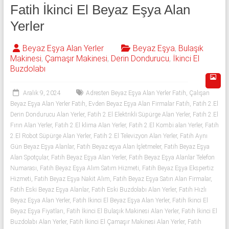
543
Fatih İkinci El Beyaz Eşya Alan
592
Yerler
53
Beyaz Eşya Alan Yerler
Beyaz Eşya
,
Bulaşık
Makinesi
,
Çamaşır Makinesi
,
Derin Dondurucu
,
İkinci El
50
Buzdolabı
İkinci
Aralık 9, 2024
Adresten Beyaz Eşya Alan Yerler Fatih
,
Çalışan
el
Beyaz Eşya Alan Yerler Fatih
,
Evden Beyaz Eşya Alan Firmalar Fatih
,
Fatih 2.El
beyaz
Derin Dondurucu Alan Yerler
,
Fatih 2.El Elektrikli Süpürge Alan Yerler
,
Fatih 2.El
eşya
Fırın Alan Yerler
,
Fatih 2.El klima Alan Yerler
,
Fatih 2.El Kombi alan Yerler
,
Fatih
olarak
2.El Robot Süpürge Alan Yerler
,
Fatih 2.El Televizyon Alan Yerler
,
Fatih Aynı
buzdolabı,
Gün Beyaz Eşya Alanlar
,
Fatih Beyaz eşya Alan İşletmeler
,
Fatih Beyaz Eşya
Alan Spotçular
,
Fatih Beyaz Eşya Alan Yerler
,
Fatih Beyaz Eşya Alanlar Telefon
çamaşır
Numarası
,
Fatih Beyaz Eşya Alım Satım Hizmeti
,
Fatih Beyaz Eşya Ekspertiz
makinesi,
Hizmeti
,
Fatih Beyaz Eşya Nakit Alım
,
Fatih Beyaz Eşya Satın Alan Firmalar
,
bulaşık
Fatih Eski Beyaz Eşya Alanlar
,
Fatih Eski Buzdolabı Alan Yerler
,
Fatih Hızlı
makinesi,
Beyaz Eşya Alan Yerler
,
Fatih İkinci El Beyaz Eşya Alan Yerler
,
Fatih İkinci El
derin
Beyaz Eşya Fiyatları
,
Fatih İkinci El Bulaşık Makinesi Alan Yerler
,
Fatih İkinci El
dondurucu,
Buzdolabı Alan Yerler
,
Fatih İkinci El Çamaşır Makinesi Alan Yerler
,
Fatih