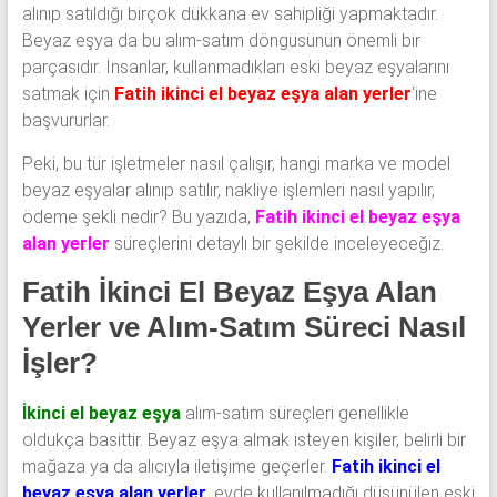
alınıp satıldığı birçok dükkana ev sahipliği yapmaktadır.
Beyaz eşya da bu alım-satım döngüsünün önemli bir
parçasıdır. İnsanlar, kullanmadıkları eski beyaz eşyalarını
satmak için
Fatih ikinci el beyaz eşya alan yerler
‘ine
başvururlar.
Peki, bu tür işletmeler nasıl çalışır, hangi marka ve model
beyaz eşyalar alınıp satılır, nakliye işlemleri nasıl yapılır,
ödeme şekli nedir? Bu yazıda,
Fatih ikinci el beyaz eşya
alan yerler
süreçlerini detaylı bir şekilde inceleyeceğiz.
Fatih İkinci El Beyaz Eşya Alan
Yerler ve Alım-Satım Süreci Nasıl
İşler?
İkinci el beyaz eşya
alım-satım süreçleri genellikle
oldukça basittir. Beyaz eşya almak isteyen kişiler, belirli bir
mağaza ya da alıcıyla iletişime geçerler.
Fatih ikinci el
beyaz eşya alan yerler
, evde kullanılmadığı düşünülen eski