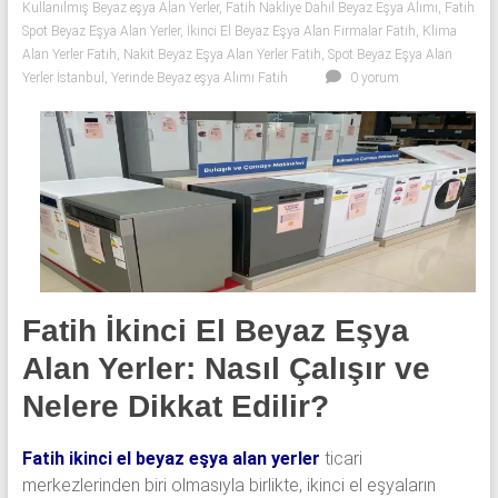
klima
Kullanılmış Beyaz eşya Alan Yerler
,
Fatih Nakliye Dahil Beyaz Eşya Alımı
,
Fatih
Spot Beyaz Eşya Alan Yerler
,
İkinci El Beyaz Eşya Alan Firmalar Fatih
,
Klima
ve
Alan Yerler Fatih
,
Nakit Beyaz Eşya Alan Yerler Fatih
,
Spot Beyaz Eşya Alan
kombi
Yerler İstanbul
,
Yerinde Beyaz eşya Alımı Fatih
0 yorum
alınır.
Fatih İkinci El Beyaz Eşya
Alan Yerler: Nasıl Çalışır ve
Nelere Dikkat Edilir?
Fatih ikinci el beyaz eşya alan yerler
ticari
merkezlerinden biri olmasıyla birlikte, ikinci el eşyaların