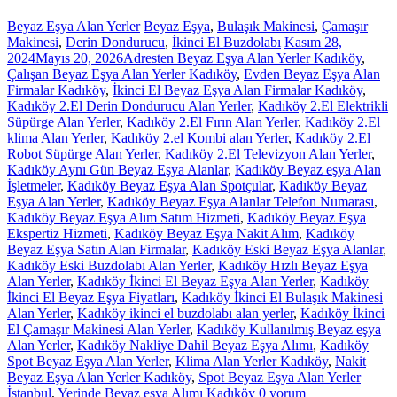
Beyaz Eşya Alan Yerler
Beyaz Eşya
,
Bulaşık Makinesi
,
Çamaşır
Makinesi
,
Derin Dondurucu
,
İkinci El Buzdolabı
Kasım 28,
2024
Mayıs 20, 2026
Adresten Beyaz Eşya Alan Yerler Kadıköy
,
Çalışan Beyaz Eşya Alan Yerler Kadıköy
,
Evden Beyaz Eşya Alan
Firmalar Kadıköy
,
İkinci El Beyaz Eşya Alan Firmalar Kadıköy
,
Kadıköy 2.El Derin Dondurucu Alan Yerler
,
Kadıköy 2.El Elektrikli
Süpürge Alan Yerler
,
Kadıköy 2.El Fırın Alan Yerler
,
Kadıköy 2.El
klima Alan Yerler
,
Kadıköy 2.el Kombi alan Yerler
,
Kadıköy 2.El
Robot Süpürge Alan Yerler
,
Kadıköy 2.El Televizyon Alan Yerler
,
Kadıköy Aynı Gün Beyaz Eşya Alanlar
,
Kadıköy Beyaz eşya Alan
İşletmeler
,
Kadıköy Beyaz Eşya Alan Spotçular
,
Kadıköy Beyaz
Eşya Alan Yerler
,
Kadıköy Beyaz Eşya Alanlar Telefon Numarası
,
Kadıköy Beyaz Eşya Alım Satım Hizmeti
,
Kadıköy Beyaz Eşya
Ekspertiz Hizmeti
,
Kadıköy Beyaz Eşya Nakit Alım
,
Kadıköy
Beyaz Eşya Satın Alan Firmalar
,
Kadıköy Eski Beyaz Eşya Alanlar
,
Kadıköy Eski Buzdolabı Alan Yerler
,
Kadıköy Hızlı Beyaz Eşya
Alan Yerler
,
Kadıköy İkinci El Beyaz Eşya Alan Yerler
,
Kadıköy
İkinci El Beyaz Eşya Fiyatları
,
Kadıköy İkinci El Bulaşık Makinesi
Alan Yerler
,
Kadıköy ikinci el buzdolabı alan yerler
,
Kadıköy İkinci
El Çamaşır Makinesi Alan Yerler
,
Kadıköy Kullanılmış Beyaz eşya
Alan Yerler
,
Kadıköy Nakliye Dahil Beyaz Eşya Alımı
,
Kadıköy
Spot Beyaz Eşya Alan Yerler
,
Klima Alan Yerler Kadıköy
,
Nakit
Beyaz Eşya Alan Yerler Kadıköy
,
Spot Beyaz Eşya Alan Yerler
İstanbul
,
Yerinde Beyaz eşya Alımı Kadıköy
0 yorum