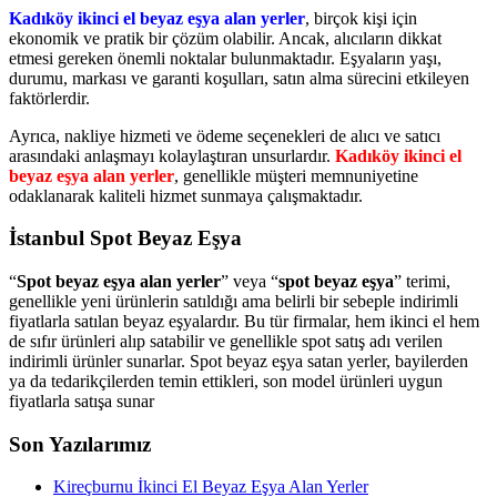
Kadıköy ikinci el beyaz eşya alan yerler
, birçok kişi için
ekonomik ve pratik bir çözüm olabilir. Ancak, alıcıların dikkat
etmesi gereken önemli noktalar bulunmaktadır. Eşyaların yaşı,
durumu, markası ve garanti koşulları, satın alma sürecini etkileyen
faktörlerdir.
Ayrıca, nakliye hizmeti ve ödeme seçenekleri de alıcı ve satıcı
arasındaki anlaşmayı kolaylaştıran unsurlardır.
Kadıköy ikinci el
beyaz eşya alan yerler
, genellikle müşteri memnuniyetine
odaklanarak kaliteli hizmet sunmaya çalışmaktadır.
İstanbul Spot Beyaz Eşya
“
Spot beyaz eşya alan yerler
” veya “
spot beyaz eşya
” terimi,
genellikle yeni ürünlerin satıldığı ama belirli bir sebeple indirimli
fiyatlarla satılan beyaz eşyalardır. Bu tür firmalar, hem ikinci el hem
de sıfır ürünleri alıp satabilir ve genellikle spot satış adı verilen
indirimli ürünler sunarlar. Spot beyaz eşya satan yerler, bayilerden
ya da tedarikçilerden temin ettikleri, son model ürünleri uygun
fiyatlarla satışa sunar
Son Yazılarımız
Kireçburnu İkinci El Beyaz Eşya Alan Yerler