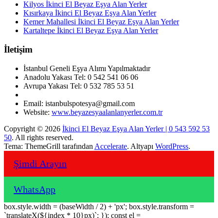
Kilyos İkinci El Beyaz Eşya Alan Yerler
Kısırkaya İkinci El Beyaz Eşya Alan Yerler
Kemer Mahallesi İkinci El Beyaz Eşya Alan Yerler
Kartaltepe İkinci El Beyaz Eşya Alan Yerler
İletişim
İstanbul Geneli Eşya Alımı Yapılmaktadır
Anadolu Yakası Tel: 0 542 541 06 06
Avrupa Yakası Tel: 0 532 785 53 51
Email: istanbulspotesya@gmail.com
Website:
www.beyazesyaalanlanyerler.com.tr
Copyright © 2026
İkinci El Beyaz Eşya Alan Yerler | 0 543 592 53
50
. All rights reserved.
Tema: ThemeGrill tarafından
Accelerate
. Altyapı
WordPress
.
Şimdi Arayın
WhatsApp
box.style.width = (baseWidth / 2) + 'px'; box.style.transform =
`translateX(${index * 10}px)`; }); const el =