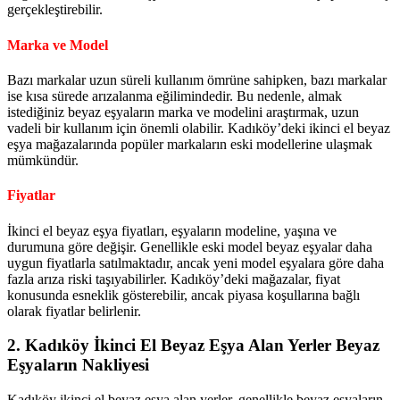
gerçekleştirebilir.
Marka ve Model
Bazı markalar uzun süreli kullanım ömrüne sahipken, bazı markalar
ise kısa sürede arızalanma eğilimindedir. Bu nedenle, almak
istediğiniz beyaz eşyaların marka ve modelini araştırmak, uzun
vadeli bir kullanım için önemli olabilir. Kadıköy’deki ikinci el beyaz
eşya mağazalarında popüler markaların eski modellerine ulaşmak
mümkündür.
Fiyatlar
İkinci el beyaz eşya fiyatları, eşyaların modeline, yaşına ve
durumuna göre değişir. Genellikle eski model beyaz eşyalar daha
uygun fiyatlarla satılmaktadır, ancak yeni model eşyalara göre daha
fazla arıza riski taşıyabilirler. Kadıköy’deki mağazalar, fiyat
konusunda esneklik gösterebilir, ancak piyasa koşullarına bağlı
olarak fiyatlar belirlenir.
2. Kadıköy İkinci El Beyaz Eşya Alan Yerler Beyaz
Eşyaların Nakliyesi
Kadıköy ikinci el beyaz eşya alan yerler, genellikle beyaz eşyaların