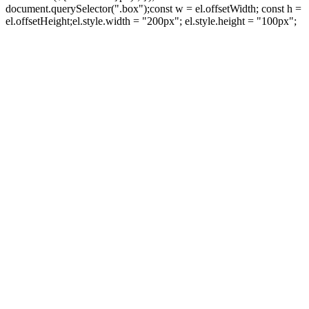
document.querySelector(".box");const w = el.offsetWidth; const h =
el.offsetHeight;el.style.width = "200px"; el.style.height = "100px";