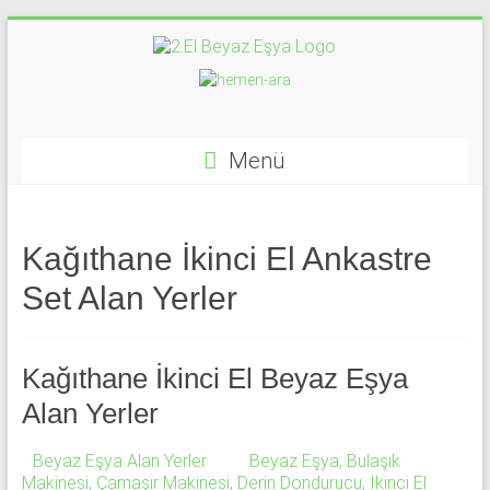
Skip
to
content
İkinci
El
Beyaz
Menü
Eşya
Alan
Kağıthane İkinci El Ankastre
Yerler
Set Alan Yerler
|
0
Kağıthane İkinci El Beyaz Eşya
543
Alan Yerler
592
Beyaz Eşya Alan Yerler
Beyaz Eşya
,
Bulaşık
Makinesi
,
Çamaşır Makinesi
,
Derin Dondurucu
,
İkinci El