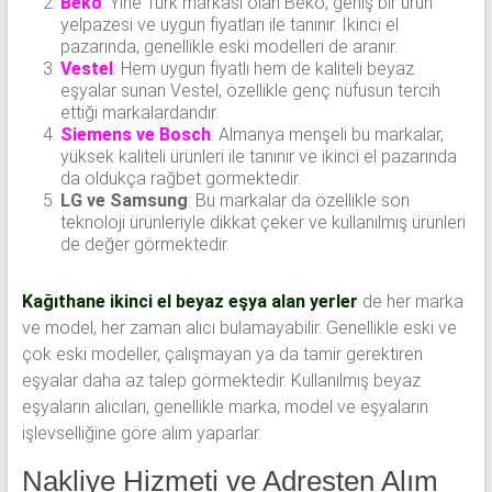
Beko
: Yine Türk markası olan Beko, geniş bir ürün
yelpazesi ve uygun fiyatları ile tanınır. İkinci el
pazarında, genellikle eski modelleri de aranır.
Vestel
: Hem uygun fiyatlı hem de kaliteli beyaz
eşyalar sunan Vestel, özellikle genç nüfusun tercih
ettiği markalardandır.
Siemens ve Bosch
: Almanya menşeli bu markalar,
yüksek kaliteli ürünleri ile tanınır ve ikinci el pazarında
da oldukça rağbet görmektedir.
LG ve Samsung
: Bu markalar da özellikle son
teknoloji ürünleriyle dikkat çeker ve kullanılmış ürünleri
de değer görmektedir.
Kağıthane ikinci el beyaz eşya alan yerler
de her marka
ve model, her zaman alıcı bulamayabilir. Genellikle eski ve
çok eski modeller, çalışmayan ya da tamir gerektiren
eşyalar daha az talep görmektedir. Kullanılmış beyaz
eşyaların alıcıları, genellikle marka, model ve eşyaların
işlevselliğine göre alım yaparlar.
Nakliye Hizmeti ve Adresten Alım