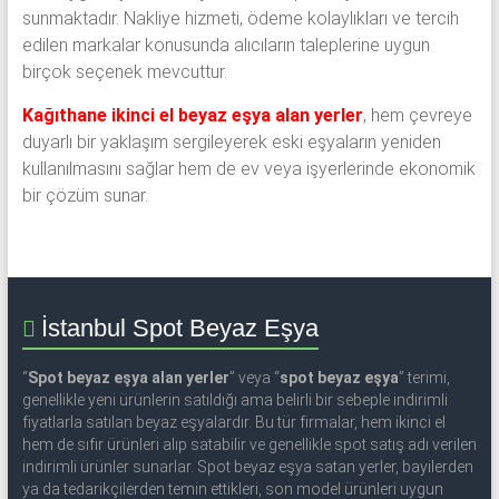
sunmaktadır. Nakliye hizmeti, ödeme kolaylıkları ve tercih
edilen markalar konusunda alıcıların taleplerine uygun
birçok seçenek mevcuttur.
Kağıthane ikinci el beyaz eşya alan yerler
, hem çevreye
duyarlı bir yaklaşım sergileyerek eski eşyaların yeniden
kullanılmasını sağlar hem de ev veya işyerlerinde ekonomik
bir çözüm sunar.
İstanbul Spot Beyaz Eşya
“
Spot beyaz eşya alan yerler
” veya “
spot beyaz eşya
” terimi,
genellikle yeni ürünlerin satıldığı ama belirli bir sebeple indirimli
fiyatlarla satılan beyaz eşyalardır. Bu tür firmalar, hem ikinci el
hem de sıfır ürünleri alıp satabilir ve genellikle spot satış adı verilen
indirimli ürünler sunarlar. Spot beyaz eşya satan yerler, bayilerden
ya da tedarikçilerden temin ettikleri, son model ürünleri uygun