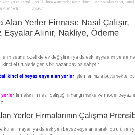
ın Alan Yerler
,
Kartal İkinci El Klima Alan Yerler
,
Kartal İkinci El Kombi Alan Yerler
,
Kartal 
u Alan Yerler
0 yorum
 Alan Yerler Firması: Nasıl Çalışır,
Eşyalar Alınır, Nakliye, Ödeme
ı alım satımı, özellikle ev değiştiren ya da eski eşyalarını yenileme
inci el ürünlerle geniş bir pazar payına sahiptir.
al ikinci el beyaz eşya alan yerler
işlemleri hızla büyümekte, bu
 yerler
firmalarının nasıl çalıştığını, hangi marka ve model beyaz e
z.
Alan Yerler Firmalarının Çalışma Prensib
de kullanılmayan ya da eskiyen beyaz eşyaları alarak, bu ürünleri y