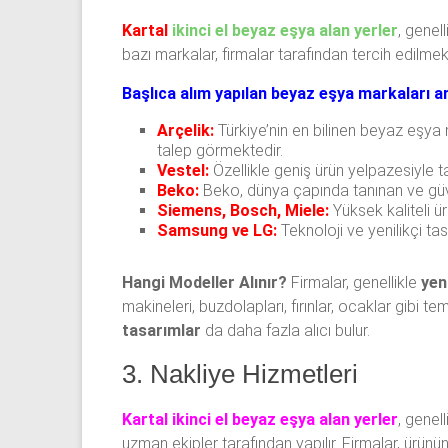
Kartal
ikinci el beyaz eşya alan yerler
, genel
bazı markalar, firmalar tarafından tercih edilmek
Başlıca alım yapılan beyaz eşya markaları ar
Arçelik:
Türkiye’nin en bilinen beyaz eşya ma
talep görmektedir.
Vestel:
Özellikle geniş ürün yelpazesiyle ta
Beko:
Beko, dünya çapında tanınan ve güveni
Siemens, Bosch, Miele:
Yüksek kaliteli ür
Samsung ve LG:
Teknoloji ve yenilikçi ta
Hangi Modeller Alınır?
Firmalar, genellikle
yen
makineleri, buzdolapları, fırınlar, ocaklar gibi t
tasarımlar
da daha fazla alıcı bulur.
3. Nakliye Hizmetleri
Kartal ikinci el beyaz eşya alan yerler
, genell
uzman ekipler tarafından yapılır. Firmalar, ürünü