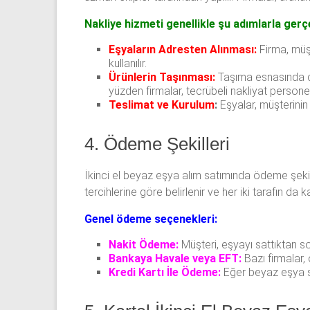
Nakliye hizmeti genellikle şu adımlarla gerç
Eşyaların Adresten Alınması:
Firma, müşt
kullanılır.
Ürünlerin Taşınması:
Taşıma esnasında dik
yüzden firmalar, tecrübeli nakliyat personeli 
Teslimat ve Kurulum
:
Eşyalar, müşterinin 
4. Ödeme Şekilleri
İkinci el beyaz eşya alım satımında ödeme şekill
tercihlerine göre belirlenir ve her iki tarafın da 
Genel ödeme seçenekleri:
Nakit Ödeme:
Müşteri, eşyayı sattıktan so
Bankaya Havale veya EFT:
Bazı firmalar,
Kredi Kartı İle Ödeme:
Eğer beyaz eşya sa