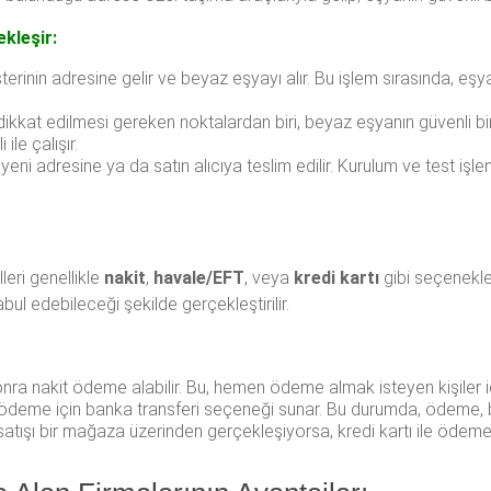
ekleşir:
erinin adresine gelir ve beyaz eşyayı alır. Bu işlem sırasında, e
kat edilmesi gereken noktalardan biri, beyaz eşyanın güvenli bir 
ile çalışır.
yeni adresine ya da satın alıcıya teslim edilir. Kurulum ve test işl
eri genellikle
nakit
,
havale/EFT
, veya
kredi kartı
gibi seçenekler
kabul edebileceği şekilde gerçekleştirilir.
nra nakit ödeme alabilir. Bu, hemen ödeme almak isteyen kişiler içi
 ödeme için banka transferi seçeneği sunar. Bu durumda, ödeme, beli
tışı bir mağaza üzerinden gerçekleşiyorsa, kredi kartı ile ödeme 