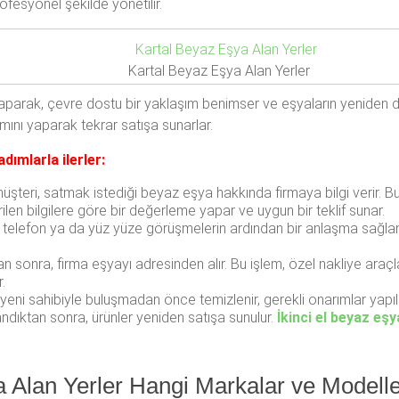
fesyonel şekilde yönetilir.
Kartal Beyaz Eşya Alan Yerler
yaparak, çevre dostu bir yaklaşım benimser ve eşyaların yeniden değ
mını yaparak tekrar satışa sunarlar.
dımlarla ilerler:
müşteri, satmak istediği beyaz eşya hakkında firmaya bilgi verir. Bu 
 verilen bilgilere göre bir değerleme yapar ve uygun bir teklif sunar.
n telefon ya da yüz yüze görüşmelerin ardından bir anlaşma sağlan
sonra, firma eşyayı adresinden alır. Bu işlem, özel nakliye araçlar
.
eni sahibiyle buluşmadan önce temizlenir, gerekli onarımlar yapılır 
ndıktan sonra, ürünler yeniden satışa sunulur.
İkinci el beyaz eşy
ya Alan Yerler Hangi Markalar ve Modelle