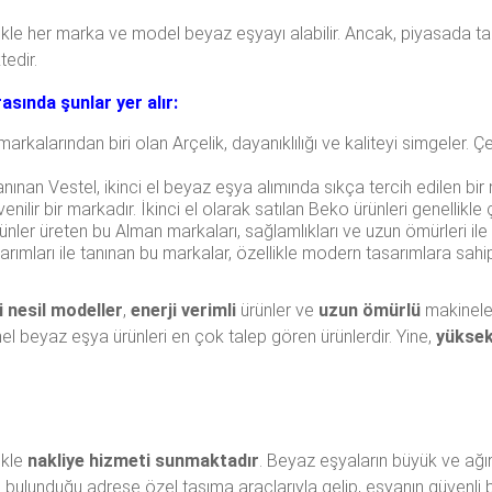
likle her marka ve model beyaz eşyayı alabilir. Ancak, piyasada 
tedir.
asında şunlar yer alır:
rkalarından biri olan Arçelik, dayanıklılığı ve kaliteyi simgeler. Çe
nınan Vestel, ikinci el beyaz eşya alımında sıkça tercih edilen bir
lir bir markadır. İkinci el olarak satılan Beko ürünleri genellikl
ünler üreten bu Alman markaları, sağlamlıkları ve uzun ömürleri ile bi
sarımları ile tanınan bu markalar, özellikle modern tasarımlara sah
i nesil modeller
,
enerji verimli
ürünler ve
uzun ömürlü
makineler
emel beyaz eşya ürünleri en çok talep gören ürünlerdir. Yine,
yüksek
ikle
nakliye hizmeti sunmaktadır
. Beyaz eşyaların büyük ve ağı
n bulunduğu adrese özel taşıma araçlarıyla gelip, eşyanın güvenli bi