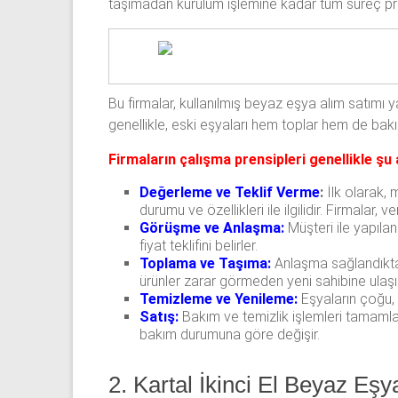
taşımadan kurulum işlemine kadar tüm süreç pro
Bu firmalar, kullanılmış beyaz eşya alım satımı 
genellikle, eski eşyaları hem toplar hem de bakı
Firmaların çalışma prensipleri genellikle şu a
Değerleme ve Teklif Verme
:
İlk olarak, 
durumu ve özellikleri ile ilgilidir. Firmalar,
Görüşme ve Anlaşma:
Müşteri ile yapıla
fiyat teklifini belirler.
Toplama ve Taşıma:
Anlaşma sağlandıktan 
ürünler zarar görmeden yeni sahibine ulaşır
Temizleme ve Yenileme:
Eşyaların çoğu, y
Satış:
Bakım ve temizlik işlemleri tamamla
bakım durumuna göre değişir.
2. Kartal İkinci El Beyaz Eş