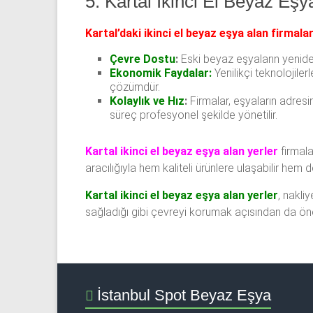
5. Kartal İkinci El Beyaz Eşy
Kartal’daki ikinci el beyaz eşya alan firmala
Çevre Dostu
:
Eski beyaz eşyaların yenide
Ekonomik Faydalar:
Yenilikçi teknolojiler
çözümdür.
Kolaylık ve Hız
:
Firmalar, eşyaların adresi
süreç profesyonel şekilde yönetilir.
Kartal ikinci el beyaz eşya alan yerler
firmala
aracılığıyla hem kaliteli ürünlere ulaşabilir hem d
Kartal ikinci el beyaz eşya alan yerler
, nakli
sağladığı gibi çevreyi korumak açısından da önem
İstanbul Spot Beyaz Eşya