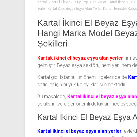
53
Kartal İkinci El Elektrikli Süpürge Alan Yerler
,
Kartal İkinci El Fır
Yerler
,
Kartal Spot Beyaz Eşya Alan Yerler
,
Kartal Temizlik Robot
50
Kartal İkinci El Beyaz Eşya
İkinci
Hangi Marka Model Beyaz 
el
beyaz
Şekilleri
eşya
olarak
Kartak ikinci el beyaz eşya alan yerler
firmas
buzdolabı,
gelmiştir. Beyaz eşya sektörü, hem yeni hem de ik
çamaşır
makinesi,
Kartal gibi İstanbul’un önemli ilçelerinde de
Kart
bulaşık
satıcılar için büyük kolaylıklar sunmaktadır.
makinesi,
Bu makalede,
Kartal ikinci el beyaz eşya alan
derin
şekillerini ve diğer önemli detayları inceleyeceği
dondurucu,
klima
Kartal İkinci El Beyaz Eşya 
ve
kombi
Kartal ikinci el beyaz eşya alan yerler
, evler
alınır.