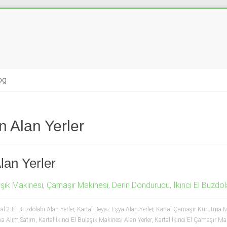
og
on Alan Yerler
lan Yerler
şık Makinesi
,
Çamaşır Makinesi
,
Derin Dondurucu
,
İkinci El Buzdol
al 2.El Buzdolabı Alan Yerler
,
Kartal Beyaz Eşya Alan Yerler
,
Kartal Çamaşır Kurutma Ma
şya Alım Satım
,
Kartal İkinci El Bulaşık Makinesi Alan Yerler
,
Kartal İkinci El Çamaşır Mak