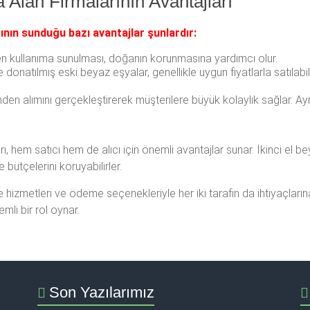
a Alan Firmalarının Avantajları
rının sunduğu bazı avantajlar şunlardır:
n kullanıma sunulması, doğanın korunmasına yardımcı olur.
le donatılmış eski beyaz eşyalar, genellikle uygun fiyatlarla satılabi
nden alımını gerçekleştirerek müşterilere büyük kolaylık sağlar. 
rı, hem satıcı hem de alıcı için önemli avantajlar sunar. İkinci el 
e bütçelerini koruyabilirler.
ye hizmetleri ve ödeme seçenekleriyle her iki tarafın da ihtiyaçlar
li bir rol oynar.
Son Yazılarımız