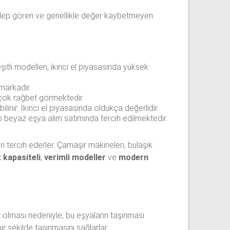
talep gören ve genellikle değer kaybetmeyen
şitli modelleri, ikinci el piyasasında yüksek
 markadır.
e çok rağbet görmektedir.
linir. İkinci el piyasasında oldukça değerlidir.
ip beyaz eşya alım satımında tercih edilmektedir.
i tercih ederler. Çamaşır makineleri, bulaşık
 kapasiteli
,
verimli modeller
ve
modern
r olması nedeniyle, bu eşyaların taşınması
r şekilde taşınmasını sağlarlar.