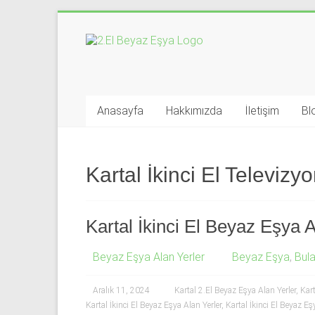
Skip
to
İkinci
content
El
Beyaz
Anasayfa
Hakkımızda
İletişim
Bl
Eşya
Alan
Kartal İkinci El Televizy
Yerler
|
Kartal İkinci El Beyaz Eşya A
0
Beyaz Eşya Alan Yerler
Beyaz Eşya
,
Bula
543
592
Aralık 11, 2024
Kartal 2.El Beyaz Eşya Alan Yerler
,
Kart
Kartal İkinci El Beyaz Eşya Alan Yerler
,
Kartal İkinci El Beyaz E