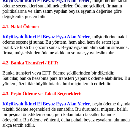
Küçükyalı İkinci El Beyaz Eşya Alan Yerler
, müşterilerine farklı
ödeme seçenekleri sunabilmektedirler. Ödeme şekilleri, firmanın
politikalarına ve alım satım yapılan beyaz eşyanın değerine göre
değişkenlik gösterebilir.
4.1. Nakit Ödeme:
Küçükyalı İkinci El Beyaz Eşya Alan Yerler
, müşterilerine nakit
ödeme seçeneği sunar. Bu yöntem, hem alıcı hem de satıcı için
pratik ve hızlı bir çözüm sunar. Beyaz eşyanın alım-satımı sırasında,
firma, müşterisinden ödeme aldıktan sonra eşyayı teslim alır.
4.2. Banka Transferi / EFT:
Banka transferi veya EFT, ödeme şekillerinden bir diğeridir.
Satıcılar, banka hesabına para transferi yaparak ödeme alabilirler. Bu
yöntem, özellikle büyük tutarlı alımlar için tercih edilebilir.
4.3. Peşin Ödeme ve Taksit Seçenekleri:
Küçükyalı İkinci El Beyaz Eşya Alan Yerler
, peşin ödeme dışında
taksitli ödeme seçenekleri de sunabilir. Bu durumda, müşteri, belirli
bir peşinat ödedikten sonra, geri kalan tutarı taksitler halinde
ödeyebilir. Bu ödeme yöntemi, daha pahalı beyaz eşyaların alımında
sıkça tercih edilir.