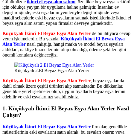
Günümüzde
ikinci el eşya alım satımı
, özellikle beyaz eşya sektörü
için oldukça yaygın bir uygulama haline gelmiştir. İnsanlar, ev
değiştirdiğinde, eski eşyalarını yenileriyle değiştirdiğinde veya
maddi sebeplerle eski beyaz eşyalarını satmak istediklerinde ikinci el
beyaz eşya alım satımı yapan firmalar devreye girmektedir.
Küçükyalı İkinci El Beyaz Eşya Alan Yerler
de bu ihtiyaca cevap
veren işletmelerdir. Bu yazıda,
Küçükyalı İkinci El Beyaz Eşya
Alan Yerler
nasıl çalıştığı, hangi marka ve model beyaz eşyaları
aldıkları, nakliye hizmetlerinin olup olmadığı, ödeme şekilleri gibi
önemli konulara değineceğiz.
Küçükyalı 2.El Beyaz Eşya Alan Yerler
Küçükyalı İkinci El Beyaz Eşya Alan Yerler
, beyaz eşyalar da
dahil olmak üzere çeşitli ürünleri alıp satmaktadır. Bu dükkanlar,
genellikle yerel işletmeler olup, uygun fiyatlarla beyaz eşya temin
edebilir ve eski eşyalarınızı satabilirsiniz.
1. Küçükyalı İkinci El Beyaz Eşya Alan Yerler Nasıl
Çalışır?
Küçükyalı İkinci El Beyaz Eşya Alan Yerler
firmalar, genellikle
müşterilerinin eski eşyalarını satın alarak, bu eşyaları onarıp veya