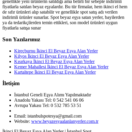
genellikle yeni ürünlerin satıldığı ama belirli bir sebeple indirimli
fiyatlarla satılan beyaz eşyalardır. Bu tür firmalar, hem ikinci el hem
de sıfır ürünleri alıp satabilir ve genellikle spot satış adı verilen
indirimli ürünler sunarlar. Spot beyaz eşya satan yerler, bayilerden
ya da tedarikçilerden temin ettikleri, son model ürünleri uygun
fiyatlarla satışa sunar
Son Yazılarımız
Kireçburnu İkinci El Beyaz Eşya Alan Yerler
Kilyos İkinci El Beyaz Eşya Alan Yerler
Kısırkaya İkinci El Beyaz Eşya Alan Yerler
Kemer Mahallesi İkinci El Beyaz Eşya Alan Yerler
Kartaltepe İkinci El Beyaz Eşya Alan Yerler
İletişim
İstanbul Geneli Eşya Alımı Yapılmaktadır
Anadolu Yakası Tel: 0 542 541 06 06
Avrupa Yakası Tel: 0 532 785 53 51
Email: istanbulspotesya@gmail.com
Website:
www.beyazesyaalanlanyerler.com.tr
İkinci El Beyaz Eşya Alan Yerler | İstanbul Spot