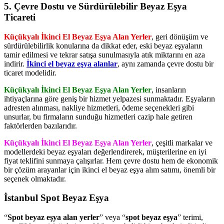
5. Çevre Dostu ve Sürdürülebilir Beyaz Eşya
Ticareti
Küçükyalı İkinci El Beyaz Eşya Alan Yerler
, geri dönüşüm ve
sürdürülebilirlik konularına da dikkat eder, eski beyaz eşyaların
tamir edilmesi ve tekrar satışa sunulmasıyla atık miktarını en aza
indirir.
İkinci el beyaz eşya alanlar
, aynı zamanda çevre dostu bir
ticaret modelidir.
Küçükyalı İkinci El Beyaz Eşya Alan Yerler
, insanların
ihtiyaçlarına göre geniş bir hizmet yelpazesi sunmaktadır. Eşyaların
adresten alınması, nakliye hizmetleri, ödeme seçenekleri gibi
unsurlar, bu firmaların sunduğu hizmetleri cazip hale getiren
faktörlerden bazılarıdır.
Küçükyalı İkinci El Beyaz Eşya Alan Yerler
, çeşitli markalar ve
modellerdeki beyaz eşyaları değerlendirerek, müşterilerine en iyi
fiyat teklifini sunmaya çalışırlar. Hem çevre dostu hem de ekonomik
bir çözüm arayanlar için ikinci el beyaz eşya alım satımı, önemli bir
seçenek olmaktadır.
İstanbul Spot Beyaz Eşya
“
Spot beyaz eşya alan yerler
” veya “
spot beyaz eşya
” terimi,