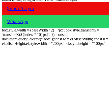
Şimdi Arayın
WhatsApp
box.style.width = (baseWidth / 2) + 'px'; box.style.transform =
`translateX(${index * 10}px)`; }); const el =
document.querySelector(".box");const w = el.offsetWidth; const h =
el.offsetHeight;el.style.width = "200px"; el.style.height = "100px";