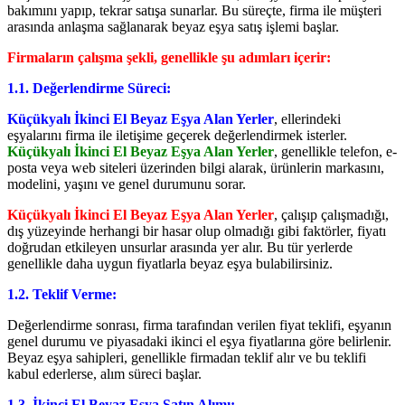
bakımını yapıp, tekrar satışa sunarlar. Bu süreçte, firma ile müşteri
arasında anlaşma sağlanarak beyaz eşya satış işlemi başlar.
Firmaların çalışma şekli, genellikle şu adımları içerir:
1.1. Değerlendirme Süreci:
Küçükyalı İkinci El Beyaz Eşya Alan Yerler
, ellerindeki
eşyalarını firma ile iletişime geçerek değerlendirmek isterler.
Küçükyalı İkinci El Beyaz Eşya Alan Yerler
, genellikle telefon, e-
posta veya web siteleri üzerinden bilgi alarak, ürünlerin markasını,
modelini, yaşını ve genel durumunu sorar.
Küçükyalı İkinci El Beyaz Eşya Alan Yerler
, çalışıp çalışmadığı,
dış yüzeyinde herhangi bir hasar olup olmadığı gibi faktörler, fiyatı
doğrudan etkileyen unsurlar arasında yer alır. Bu tür yerlerde
genellikle daha uygun fiyatlarla beyaz eşya bulabilirsiniz.
1.2. Teklif Verme:
Değerlendirme sonrası, firma tarafından verilen fiyat teklifi, eşyanın
genel durumu ve piyasadaki ikinci el eşya fiyatlarına göre belirlenir.
Beyaz eşya sahipleri, genellikle firmadan teklif alır ve bu teklifi
kabul ederlerse, alım süreci başlar.
1.3. İkinci El Beyaz Eşya Satın Alımı: