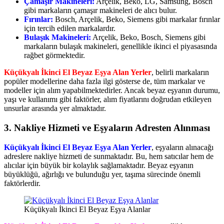
Çamaşır Makineleri:
Arçelik, Beko, LG, Samsung, Bosch
gibi markaların çamaşır makineleri de alıcı bulur.
Fırınlar:
Bosch, Arçelik, Beko, Siemens gibi markalar fırınlar
için tercih edilen markalardır.
Bulaşık Makineleri:
Arçelik, Beko, Bosch, Siemens gibi
markaların bulaşık makineleri, genellikle ikinci el piyasasında
rağbet görmektedir.
Küçükyalı İkinci El Beyaz Eşya Alan Yerler
, belirli markaların
popüler modellerine daha fazla ilgi gösterse de, tüm markalar ve
modeller için alım yapabilmektedirler. Ancak beyaz eşyanın durumu,
yaşı ve kullanımı gibi faktörler, alım fiyatlarını doğrudan etkileyen
unsurlar arasında yer almaktadır.
3. Nakliye Hizmeti ve Eşyaların Adresten Alınması
Küçükyalı İkinci El Beyaz Eşya Alan Yerler
, eşyaların alınacağı
adreslere nakliye hizmeti de sunmaktadır. Bu, hem satıcılar hem de
alıcılar için büyük bir kolaylık sağlamaktadır. Beyaz eşyanın
büyüklüğü, ağırlığı ve bulunduğu yer, taşıma sürecinde önemli
faktörlerdir.
Küçükyalı İkinci El Beyaz Eşya Alanlar