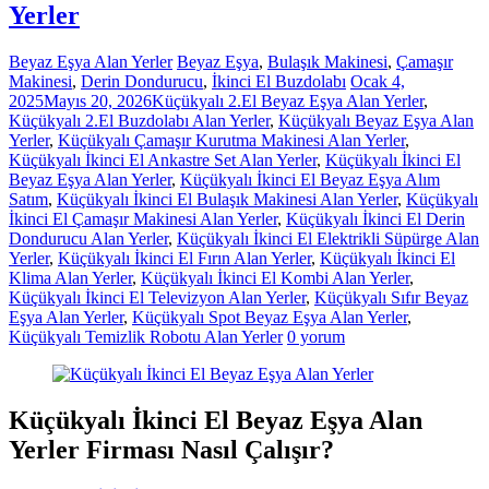
Yerler
Beyaz Eşya Alan Yerler
Beyaz Eşya
,
Bulaşık Makinesi
,
Çamaşır
Makinesi
,
Derin Dondurucu
,
İkinci El Buzdolabı
Ocak 4,
2025
Mayıs 20, 2026
Küçükyalı 2.El Beyaz Eşya Alan Yerler
,
Küçükyalı 2.El Buzdolabı Alan Yerler
,
Küçükyalı Beyaz Eşya Alan
Yerler
,
Küçükyalı Çamaşır Kurutma Makinesi Alan Yerler
,
Küçükyalı İkinci El Ankastre Set Alan Yerler
,
Küçükyalı İkinci El
Beyaz Eşya Alan Yerler
,
Küçükyalı İkinci El Beyaz Eşya Alım
Satım
,
Küçükyalı İkinci El Bulaşık Makinesi Alan Yerler
,
Küçükyalı
İkinci El Çamaşır Makinesi Alan Yerler
,
Küçükyalı İkinci El Derin
Dondurucu Alan Yerler
,
Küçükyalı İkinci El Elektrikli Süpürge Alan
Yerler
,
Küçükyalı İkinci El Fırın Alan Yerler
,
Küçükyalı İkinci El
Klima Alan Yerler
,
Küçükyalı İkinci El Kombi Alan Yerler
,
Küçükyalı İkinci El Televizyon Alan Yerler
,
Küçükyalı Sıfır Beyaz
Eşya Alan Yerler
,
Küçükyalı Spot Beyaz Eşya Alan Yerler
,
Küçükyalı Temizlik Robotu Alan Yerler
0 yorum
Küçükyalı İkinci El Beyaz Eşya Alan
Yerler Firması Nasıl Çalışır?