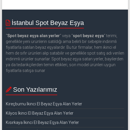
İstanbul Spot Beyaz Eşya
“
Spot beyaz eşya alan yerler
” veya “
spot beyaz eşya
” terimi,
genellikle yeni ürünlerin satıldığı ama belirli bir sebeple indirimli
fiyatlarla satılan beyaz eşyalardır. Bu tür firmalar, hem ikinci el
hem de sıfır ürünleri alıp satabilir ve genellikle spot satış adı verilen
indirimli ürünler sunarlar. Spot beyaz eşya satan yerler, bayilerden
ya da tedarikçilerden temin ettikleri, son model ürünleri uygun
fiyatlarla satışa sunar
Son Yazılarımız
Kireçburnu İkinci El Beyaz Eşya Alan Yerler
Kilyos İkinci El Beyaz Eşya Alan Yerler
Kısırkaya İkinci El Beyaz Eşya Alan Yerler