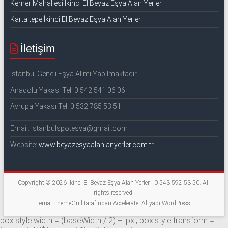
Kemer Mahallesi İkinci El Beyaz Eşya Alan Yerler
Kartaltepe İkinci El Beyaz Eşya Alan Yerler
İletişim
İstanbul Geneli Eşya Alımı Yapılmaktadır
Anadolu Yakası Tel: 0 542 541 06 06
Avrupa Yakası Tel: 0 532 785 53 51
Email: istanbulspotesya@gmail.com
Website:
www.beyazesyaalanlanyerler.com.tr
Copyright © 2026
İkinci El Beyaz Eşya Alan Yerler | 0 543 592 53 50
. All
rights reserved.
Tema: ThemeGrill tarafından
Accelerate
. Altyapı
WordPress
.
box.style.width = (baseWidth / 2) + 'px'; box.style.transform =