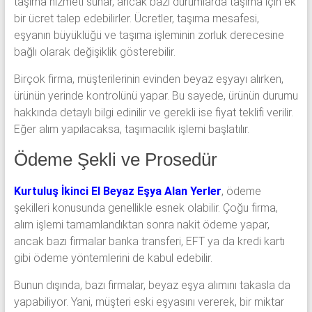
taşıma hizmeti sunar, ancak bazı durumlarda taşıma için ek
bir ücret talep edebilirler. Ücretler, taşıma mesafesi,
eşyanın büyüklüğü ve taşıma işleminin zorluk derecesine
bağlı olarak değişiklik gösterebilir.
Birçok firma, müşterilerinin evinden beyaz eşyayı alırken,
ürünün yerinde kontrolünü yapar. Bu sayede, ürünün durumu
hakkında detaylı bilgi edinilir ve gerekli ise fiyat teklifi verilir.
Eğer alım yapılacaksa, taşımacılık işlemi başlatılır.
Ödeme Şekli ve Prosedür
Kurtuluş İkinci El Beyaz Eşya Alan Yerler
, ödeme
şekilleri konusunda genellikle esnek olabilir. Çoğu firma,
alım işlemi tamamlandıktan sonra nakit ödeme yapar,
ancak bazı firmalar banka transferi, EFT ya da kredi kartı
gibi ödeme yöntemlerini de kabul edebilir.
Bunun dışında, bazı firmalar, beyaz eşya alımını takasla da
yapabiliyor. Yani, müşteri eski eşyasını vererek, bir miktar