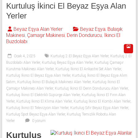
543
Kurtuluş İkinci El Beyaz Eşya Alan
592
Yerler
53
Beyaz Eşya Alan Yerler
Beyaz Eşya
,
Bulaşık
Makinesi
,
Çamaşır Makinesi
,
Derin Dondurucu
,
İkinci El
50
Buzdolabı
İkinci
Ocak 4, 2025
Kurtuluş 2.El Beyaz Eşya Alan Yerler
,
Kurtuluş 2.El
el
Buzdolabı Alan Yerler
,
Kurtuluş Beyaz Eşya Alan Yerler
,
Kurtuluş Çamaşır
beyaz
Kurutma Makinesi Alan Yerler
,
Kurtuluş İkinci El Ankastre Set Alan Yerler
,
eşya
Kurtuluş İkinci El Beyaz Eşya Alan Yerler
,
Kurtuluş İkinci El Beyaz Eşya Alım
olarak
Satım
,
Kurtuluş İkinci El Bulaşık Makinesi Alan Yerler
,
Kurtuluş İkinci El
buzdolabı,
Çamaşır Makinesi Alan Yerler
,
Kurtuluş İkinci El Derin Dondurucu Alan Yerler
,
Kurtuluş İkinci El Elektrikli Süpürge Alan Yerler
,
Kurtuluş İkinci El Fırın Alan
çamaşır
Yerler
,
Kurtuluş İkinci El Klima Alan Yerler
,
Kurtuluş İkinci El Kombi Alan Yerler
,
makinesi,
Kurtuluş İkinci El Televizyon Alan Yerler
,
Kurtuluş Sıfır Beyaz Eşya Alan Yerler
,
bulaşık
Kurtuluş Spot Beyaz Eşya Alan Yerler
,
Kurtuluş Temizlik Robotu Alan
makinesi,
Yerler
0 yorum
derin
dondurucu,
Kurtuluş