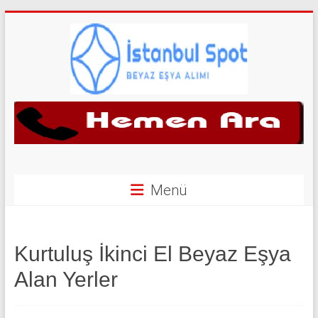
Skip
to
content
İkinci
El
Beyaz
Eşya
Menü
Alan
Yerler
Kurtuluş İkinci El Beyaz Eşya
|
Alan Yerler
0