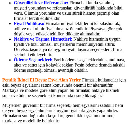
Güvenilirlik ve Referanslar:
Firma hakkında yapılmış
müşteri yorumları ve referanslar, güvenilirliği hakkında bilgi
verir. Olumlu yorumlar ve uzun süreli hizmet geçmişi olan
firmalar tercih edilmelidir.
Fiyat Politikası:
Firmaların fiyat tekliflerini karşılaştırarak,
adil ve makul bir fiyat almanız önemlidir. Piyasaya göre çok
düşük veya yüksek teklifler, dikkate alınmalıdır.
Nakliye ve Taşıma Hizmetleri:
Nakliye hizmetinin uygun
fiyatlı ve hızlı olması, müşterilerin memnuniyetini artırır.
Ücretsiz taşıma ya da uygun fiyatlı taşıma seçenekleri, firma
seçimini etkileyebilir.
Ödeme Seçenekleri:
Farklı ödeme seçeneklerinin sunulması,
alıcı ve satıcı için kolaylık sağlar. Peşin ödeme dışında taksitli
ödeme seçeneği olması, avantajlı olabilir.
Pendik İkinci El Beyaz Eşya Alan Yerler
Firması, kullanıcılar için
eski beyaz eşyalarını satma konusunda önemli bir alternatiftir.
Markaya ve modele göre alım yapan bu firmalar, nakliye hizmeti
sunar ve ödeme seçenekleri konusunda esneklik sağlar.
Müşteriler, güvenilir bir firma seçerek, hem eşyalarını satabilir hem
de yeni beyaz eşya alımlarına uygun fiyatlarla geçiş yapabilirler.
Firmaların sunduğu alım koşulları, genellikle eşyanın durumu,
markası ve modeli ile belirlenir.