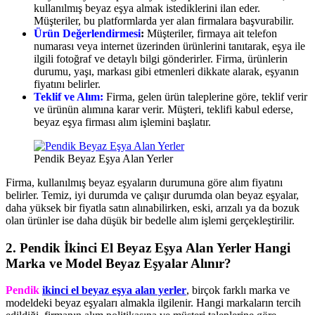
kullanılmış beyaz eşya almak istediklerini ilan eder.
Müşteriler, bu platformlarda yer alan firmalara başvurabilir.
Ürün Değerlendirmesi
:
Müşteriler, firmaya ait telefon
numarası veya internet üzerinden ürünlerini tanıtarak, eşya ile
ilgili fotoğraf ve detaylı bilgi gönderirler. Firma, ürünlerin
durumu, yaşı, markası gibi etmenleri dikkate alarak, eşyanın
fiyatını belirler.
Teklif ve Alım:
Firma, gelen ürün taleplerine göre, teklif verir
ve ürünün alımına karar verir. Müşteri, teklifi kabul ederse,
beyaz eşya firması alım işlemini başlatır.
Pendik Beyaz Eşya Alan Yerler
Firma, kullanılmış beyaz eşyaların durumuna göre alım fiyatını
belirler. Temiz, iyi durumda ve çalışır durumda olan beyaz eşyalar,
daha yüksek bir fiyatla satın alınabilirken, eski, arızalı ya da bozuk
olan ürünler ise daha düşük bir bedelle alım işlemi gerçekleştirilir.
2. Pendik İkinci El Beyaz Eşya Alan Yerler
Hangi
Marka ve Model Beyaz Eşyalar Alınır?
Pendik
ikinci el beyaz eşya alan yerler
, birçok farklı marka ve
modeldeki beyaz eşyaları almakla ilgilenir. Hangi markaların tercih