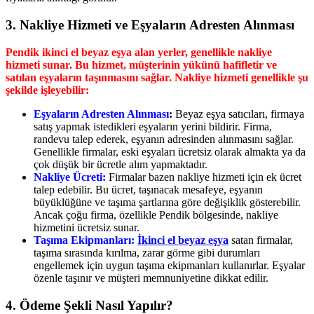
3.
Nakliye Hizmeti ve Eşyaların Adresten Alınması
Pendik ikinci el beyaz eşya alan yerler, genellikle nakliye
hizmeti sunar. Bu hizmet, müşterinin yükünü hafifletir ve
satılan eşyaların taşınmasını sağlar. Nakliye hizmeti genellikle şu
şekilde işleyebilir:
Eşyaların Adresten Alınması
:
Beyaz eşya satıcıları, firmaya
satış yapmak istedikleri eşyaların yerini bildirir. Firma,
randevu talep ederek, eşyanın adresinden alınmasını sağlar.
Genellikle firmalar, eski eşyaları ücretsiz olarak almakta ya da
çok düşük bir ücretle alım yapmaktadır.
Nakliye Ücreti:
Firmalar bazen nakliye hizmeti için ek ücret
talep edebilir. Bu ücret, taşınacak mesafeye, eşyanın
büyüklüğüne ve taşıma şartlarına göre değişiklik gösterebilir.
Ancak çoğu firma, özellikle Pendik bölgesinde, nakliye
hizmetini ücretsiz sunar.
Taşıma Ekipmanları:
İkinci el beyaz eşya
satan firmalar,
taşıma sırasında kırılma, zarar görme gibi durumları
engellemek için uygun taşıma ekipmanları kullanırlar. Eşyalar
özenle taşınır ve müşteri memnuniyetine dikkat edilir.
4.
Ödeme Şekli Nasıl Yapılır?