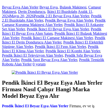
Beyaz Eşya Alan Yerler
Beyaz Eşya
,
Bulaşık Makinesi
,
Çamaşır
Makinesi
,
Derin Dondurucu
,
İkinci El Buzdolabı
Aralık 11,
2024
Mayıs 20, 2026
Pendik 2.El Beyaz Eşya Alan Yerler
,
Pendik
2.El Buzdolabı Alan Yerler
,
Pendik Beyaz Eşya Alan Yerler
,
Pendik
Çamaşır Kurutma Makinesi Alan Yerler
,
Pendik İkinci El Ankastre
Set Alan Yerler
,
Pendik İkinci El Beyaz Eşya Alan Yerler
,
Pendik
İkinci El Beyaz Eşya Alım Satım
,
Pendik İkinci El Bulaşık Makinesi
Alan Yerler
,
Pendik İkinci El Çamaşır Makinesi Alan Yerler
,
Pendik
İkinci El Derin Dondurucu Alan Yerler
,
Pendik İkinci El Elektrikli
Süpürge Alan Yerler
,
Pendik İkinci El Fırın Alan Yerler
,
Pendik
İkinci El Klima Alan Yerler
,
Pendik İkinci El Kombi Alan Yerler
,
Pendik İkinci El Televizyon Alan Yerler
,
Pendik Sıfır Beyaz Eşya
Alan Yerler
,
Pendik Spot Beyaz Eşya Alan Yerler
,
Pendik Temizlik
Robotu Alan Yerler
0 yorum
Pendik İkinci El Beyaz Eşya Alan Yerler
Firması Nasıl Çalışır Hangi Marka
Model Beyaz Eşya Alır
Pendik İkinci El Beyaz Eşya Alan Yerler
Firması, ev ve iş