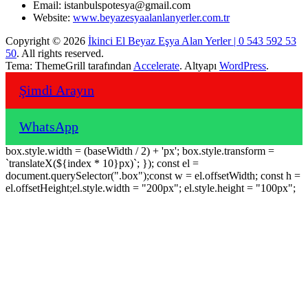
Email: istanbulspotesya@gmail.com
Website:
www.beyazesyaalanlanyerler.com.tr
Copyright © 2026
İkinci El Beyaz Eşya Alan Yerler | 0 543 592 53
50
. All rights reserved.
Tema: ThemeGrill tarafından
Accelerate
. Altyapı
WordPress
.
Şimdi Arayın
WhatsApp
box.style.width = (baseWidth / 2) + 'px'; box.style.transform =
`translateX(${index * 10}px)`; }); const el =
document.querySelector(".box");const w = el.offsetWidth; const h =
el.offsetHeight;el.style.width = "200px"; el.style.height = "100px";