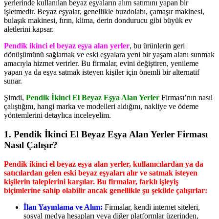
yerlerinde kullanılan beyaz eşyaların alım satımını yapan bir
işletmedir. Beyaz eşyalar, genellikle buzdolabı, çamaşır makinesi,
bulaşık makinesi, fırın, klima, derin dondurucu gibi büyük ev
aletlerini kapsar.
Pendik ikinci el beyaz eşya alan yerler
, bu ürünlerin geri
dönüşümünü sağlamak ve eski eşyalara yeni bir yaşam alanı sunmak
amacıyla hizmet verirler. Bu firmalar, evini değiştiren, yenileme
yapan ya da eşya satmak isteyen kişiler için önemli bir alternatif
sunar.
Şimdi,
Pendik İkinci El Beyaz Eşya Alan Yerler
Firması’nın nasıl
çalıştığını, hangi marka ve modelleri aldığını, nakliye ve ödeme
yöntemlerini detaylıca inceleyelim.
1.
Pendik İkinci El Beyaz Eşya Alan Yerler Firması
Nasıl Çalışır?
Pendik ikinci el beyaz eşya alan yerler, kullanıcılardan ya da
satıcılardan gelen eski beyaz eşyaları alır ve satmak isteyen
kişilerin taleplerini karşılar. Bu firmalar, farklı işleyiş
biçimlerine sahip olabilir ancak genellikle şu şekilde çalışırlar:
İlan Yayınlama ve Alım:
Firmalar, kendi internet siteleri,
sosyal medya hesapları veya diğer platformlar üzerinden,