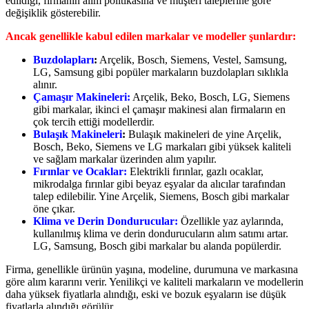
edildiği, firmanın alım politikasına ve müşteri taleplerine göre
değişiklik gösterebilir.
Ancak genellikle kabul edilen markalar ve modeller şunlardır:
Buzdolapları
:
Arçelik, Bosch, Siemens, Vestel, Samsung,
LG, Samsung gibi popüler markaların buzdolapları sıklıkla
alınır.
Çamaşır Makineleri:
Arçelik, Beko, Bosch, LG, Siemens
gibi markalar, ikinci el çamaşır makinesi alan firmaların en
çok tercih ettiği modellerdir.
Bulaşık Makineleri
:
Bulaşık makineleri de yine Arçelik,
Bosch, Beko, Siemens ve LG markaları gibi yüksek kaliteli
ve sağlam markalar üzerinden alım yapılır.
Fırınlar ve Ocaklar:
Elektrikli fırınlar, gazlı ocaklar,
mikrodalga fırınlar gibi beyaz eşyalar da alıcılar tarafından
talep edilebilir. Yine Arçelik, Siemens, Bosch gibi markalar
öne çıkar.
Klima ve Derin Dondurucular:
Özellikle yaz aylarında,
kullanılmış klima ve derin dondurucuların alım satımı artar.
LG, Samsung, Bosch gibi markalar bu alanda popülerdir.
Firma, genellikle ürünün yaşına, modeline, durumuna ve markasına
göre alım kararını verir. Yenilikçi ve kaliteli markaların ve modellerin
daha yüksek fiyatlarla alındığı, eski ve bozuk eşyaların ise düşük
fiyatlarla alındığı görülür.