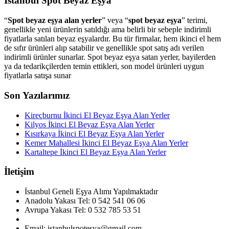
İstanbul Spot Beyaz Eşya
“
Spot beyaz eşya alan yerler
” veya “
spot beyaz eşya
” terimi,
genellikle yeni ürünlerin satıldığı ama belirli bir sebeple indirimli
fiyatlarla satılan beyaz eşyalardır. Bu tür firmalar, hem ikinci el hem
de sıfır ürünleri alıp satabilir ve genellikle spot satış adı verilen
indirimli ürünler sunarlar. Spot beyaz eşya satan yerler, bayilerden
ya da tedarikçilerden temin ettikleri, son model ürünleri uygun
fiyatlarla satışa sunar
Son Yazılarımız
Kireçburnu İkinci El Beyaz Eşya Alan Yerler
Kilyos İkinci El Beyaz Eşya Alan Yerler
Kısırkaya İkinci El Beyaz Eşya Alan Yerler
Kemer Mahallesi İkinci El Beyaz Eşya Alan Yerler
Kartaltepe İkinci El Beyaz Eşya Alan Yerler
İletişim
İstanbul Geneli Eşya Alımı Yapılmaktadır
Anadolu Yakası Tel: 0 542 541 06 06
Avrupa Yakası Tel: 0 532 785 53 51
Email: istanbulspotesya@gmail.com