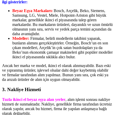
ilgi gösterirler:
Beyaz Eşya Markaları:
Bosch, Arçelik, Beko, Siemens,
Samsung, LG, Vestel, Miele, Hotpoint-Ariston gibi büyük
markalar, genellikle ikinci el piyasasında talep gören
markalardır. Bu markaların ürünleri, dayanıklı ve uzun ömürlü
olmasının yanı sıra, servis ve yedek parça temini açısından da
daha avantajlıdır.
Modeller:
Firmalar, belirli modellerin takibini yaparak,
bunların alımını gerçekleştirirler. Örneğin, Bosch’un en son
çıkan modelleri, Arçelik’in çok satan buzdolapları ya da
Beko’nun ekonomik çamaşır makineleri gibi popüler modeller
ikinci el piyasasında sıklıkla alıcı bulur.
Ancak her marka ve model, ikinci el olarak alınmayabilir. Bazı eski
ve yıpranmış ürünler, işlevsel olsalar dahi değer kaybetmiş olabilir
ve firmalar tarafından alım yapılmaz. Bunun yanı sıra, çok eski ya
da arızalı ürünler de alım için uygun olmayabilir.
3. Nakliye Hizmeti
Tuzla ikinci el beyaz eşya alan yerler
, alım işlemi sonrası nakliye
hizmeti de sunmaktadır. Nakliye, genellikle firma tarafından ücretsiz
olarak yapılır, ancak bu hizmet, firma ile yapılan anlaşmaya bağlı
olarak değişebilir.