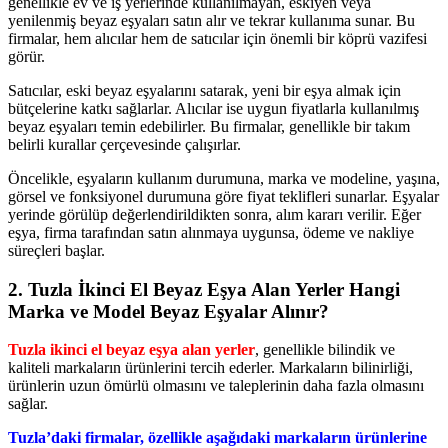
genellikle ev ve iş yerlerinde kullanılmayan, eskiyen veya
yenilenmiş beyaz eşyaları satın alır ve tekrar kullanıma sunar. Bu
firmalar, hem alıcılar hem de satıcılar için önemli bir köprü vazifesi
görür.
Satıcılar, eski beyaz eşyalarını satarak, yeni bir eşya almak için
bütçelerine katkı sağlarlar. Alıcılar ise uygun fiyatlarla kullanılmış
beyaz eşyaları temin edebilirler. Bu firmalar, genellikle bir takım
belirli kurallar çerçevesinde çalışırlar.
Öncelikle, eşyaların kullanım durumuna, marka ve modeline, yaşına,
görsel ve fonksiyonel durumuna göre fiyat teklifleri sunarlar. Eşyalar
yerinde görülüp değerlendirildikten sonra, alım kararı verilir. Eğer
eşya, firma tarafından satın alınmaya uygunsa, ödeme ve nakliye
süreçleri başlar.
2. Tuzla İkinci El Beyaz Eşya Alan Yerler Hangi
Marka ve Model Beyaz Eşyalar Alınır?
Tuzla ikinci el beyaz eşya alan yerler
, genellikle bilindik ve
kaliteli markaların ürünlerini tercih ederler. Markaların bilinirliği,
ürünlerin uzun ömürlü olmasını ve taleplerinin daha fazla olmasını
sağlar.
Tuzla’daki firmalar, özellikle aşağıdaki markaların ürünlerine