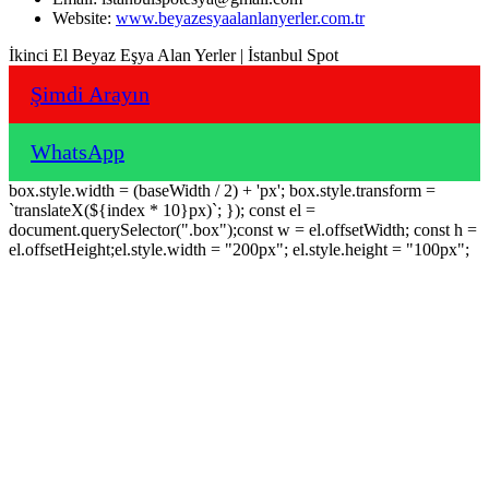
Website:
www.beyazesyaalanlanyerler.com.tr
İkinci El Beyaz Eşya Alan Yerler | İstanbul Spot
Şimdi Arayın
WhatsApp
box.style.width = (baseWidth / 2) + 'px'; box.style.transform =
`translateX(${index * 10}px)`; }); const el =
document.querySelector(".box");const w = el.offsetWidth; const h =
el.offsetHeight;el.style.width = "200px"; el.style.height = "100px";