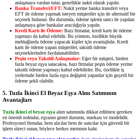
anlaşmaya varılan tutar, genellikle nakit olarak yapılır.
Banka Transferi/EFT:
Nakit yerine banka transferi veya
EFT ile ödeme yapmak isteyen müşteriler için de alternatif bir
seçenek bulunur. Bu durumda, ödeme işlemi satıcı ile yapılan
anlaşmaya göre bankalar aracılığıyla yapılır.
Kredi Kartı ile Ödeme:
Bazı firmalar, kredi kartı ile ödeme
yapmayı da kabul edebilir. Bu yöntem, özellikle büyük
meblağlarda ödeme yapacak kişiler için avantajlıdır. Kredi
kartı ile ödeme yapan müşteriler, taksitli ödeme
seçeneklerinden faydalanabilirler.
Peşin veya Taksitli Anlaşmalar:
Eğer bir müşteri, birden
fazla beyaz eşya satacaksa, bazı firmalar peşin ödeme yerine
taksitli ödeme yapmayı kabul edebilirler. Bu, özellikle iş
yerlerinde birden fazla eşya değişimi yapanlar için geçerli bir
ödeme şekli olabilir.
5. Tuzla İkinci El Beyaz Eşya Alım Satımının
Avantajları
Tuzla ikinci el beyaz eşya
alım satımında dikkat edilmesi gereken
en önemli noktalar, eşyanın genel durumu, markası ve modelidir.
Profesyonel firmalar, hem alıcılar hem de satıcılar için güvenli bir
işlem süreci sunar, böylece herkes memnun kalır.