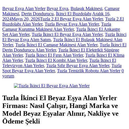
Beyaz Eşya Alan Yerler
Beyaz Eşya
,
Bulaşık Makinesi
,
Çamaşır
Makinesi
,
Derin Dondurucu
,
İkinci El Buzdolabı
Aralık 16,
2024
Mayıs 20, 2026
Tuzla 2.El Beyaz Eşya Alan Yerler
,
Tuzla 2.El
Buzdolabı Alan Yerler
,
Tuzla Beyaz Eşya Alan Yerler
,
Tuzla
Çamaşır Kurutma Makinesi Alan Yerler
,
Tuzla İkinci El Ankastre
Set Alan Yerler
,
Tuzla İkinci El Beyaz Eşya Alan Yerler
,
Tuzla İkinci
El Beyaz Eşya Alım Satım
,
Tuzla İkinci El Bulaşık Makinesi Alan
Yerler
,
Tuzla İkinci El Çamaşır Makinesi Alan Yerler
,
Tuzla İkinci El
Derin Dondurucu Alan Yerler
,
Tuzla İkinci El Elektrikli Süpürge
Alan Yerler
,
Tuzla İkinci El Fırın Alan Yerler
,
Tuzla İkinci El Klima
Alan Yerler
,
Tuzla İkinci El Kombi Alan Yerler
,
Tuzla İkinci El
Televizyon Alan Yerler
,
Tuzla Sıfır Beyaz Eşya Alan Yerler
,
Tuzla
Spot Beyaz Eşya Alan Yerler
,
Tuzla Temizlik Robotu Alan Yerler
0
yorum
Tuzla İkinci El Beyaz Eşya Alan Yerler
Firması: Nasıl Çalışır, Hangi Marka ve
Model Beyaz Eşyalar Alınır, Nakliye ve
Ödeme Şekli