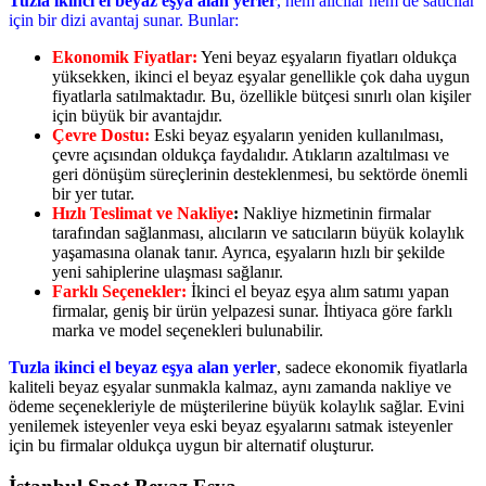
Tuzla ikinci el beyaz eşya alan yerler
, hem alıcılar hem de satıcılar
için bir dizi avantaj sunar. Bunlar:
Ekonomik Fiyatlar:
Yeni beyaz eşyaların fiyatları oldukça
yüksekken, ikinci el beyaz eşyalar genellikle çok daha uygun
fiyatlarla satılmaktadır. Bu, özellikle bütçesi sınırlı olan kişiler
için büyük bir avantajdır.
Çevre Dostu:
Eski beyaz eşyaların yeniden kullanılması,
çevre açısından oldukça faydalıdır. Atıkların azaltılması ve
geri dönüşüm süreçlerinin desteklenmesi, bu sektörde önemli
bir yer tutar.
Hızlı Teslimat ve Nakliye
:
Nakliye hizmetinin firmalar
tarafından sağlanması, alıcıların ve satıcıların büyük kolaylık
yaşamasına olanak tanır. Ayrıca, eşyaların hızlı bir şekilde
yeni sahiplerine ulaşması sağlanır.
Farklı Seçenekler:
İkinci el beyaz eşya alım satımı yapan
firmalar, geniş bir ürün yelpazesi sunar. İhtiyaca göre farklı
marka ve model seçenekleri bulunabilir.
Tuzla ikinci el beyaz eşya alan yerler
, sadece ekonomik fiyatlarla
kaliteli beyaz eşyalar sunmakla kalmaz, aynı zamanda nakliye ve
ödeme seçenekleriyle de müşterilerine büyük kolaylık sağlar. Evini
yenilemek isteyenler veya eski beyaz eşyalarını satmak isteyenler
için bu firmalar oldukça uygun bir alternatif oluşturur.