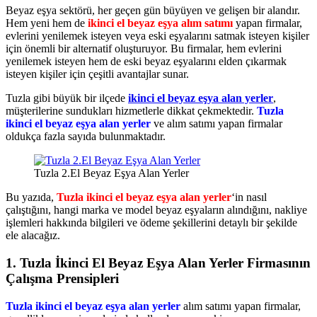
Beyaz eşya sektörü, her geçen gün büyüyen ve gelişen bir alandır.
Hem yeni hem de
ikinci el beyaz eşya alım satımı
yapan firmalar,
evlerini yenilemek isteyen veya eski eşyalarını satmak isteyen kişiler
için önemli bir alternatif oluşturuyor. Bu firmalar, hem evlerini
yenilemek isteyen hem de eski beyaz eşyalarını elden çıkarmak
isteyen kişiler için çeşitli avantajlar sunar.
Tuzla gibi büyük bir ilçede
ikinci el beyaz eşya alan yerler
,
müşterilerine sundukları hizmetlerle dikkat çekmektedir.
Tuzla
ikinci el beyaz eşya alan yerler
ve alım satımı yapan firmalar
oldukça fazla sayıda bulunmaktadır.
Tuzla 2.El Beyaz Eşya Alan Yerler
Bu yazıda,
Tuzla ikinci el beyaz eşya alan yerler
‘in nasıl
çalıştığını, hangi marka ve model beyaz eşyaların alındığını, nakliye
işlemleri hakkında bilgileri ve ödeme şekillerini detaylı bir şekilde
ele alacağız.
1. Tuzla İkinci El Beyaz Eşya Alan Yerler Firmasının
Çalışma Prensipleri
Tuzla ikinci el beyaz eşya alan yerler
alım satımı yapan firmalar,