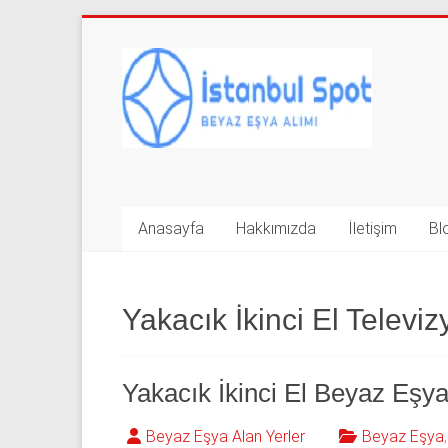
Skip
to
İkinci
content
El
Beyaz
Eşya
Alan
Anasayfa
Hakkımızda
İletişim
Bl
Yerler
|
Yakacık İkinci El Televiz
0
543
Yakacık İkinci El Beyaz Eşya
592
Beyaz Eşya Alan Yerler
Beyaz Eşya