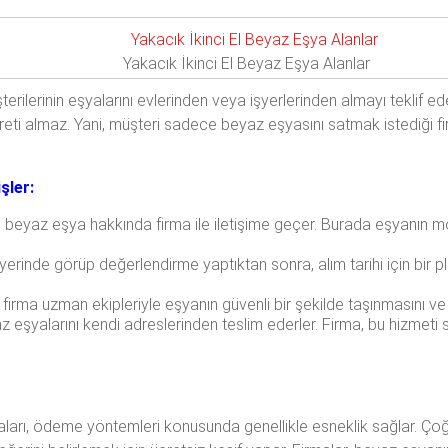
Yakacık İkinci El Beyaz Eşya Alanlar
terilerinin eşyalarını evlerinden veya işyerlerinden almayı teklif ede
eti almaz. Yani, müşteri sadece beyaz eşyasını satmak istediği firm
şler:
 beyaz eşya hakkında firma ile iletişime geçer. Burada eşyanın mo
yerinde görüp değerlendirme yaptıktan sonra, alım tarihi için bir pl
irma uzman ekipleriyle eşyanın güvenli bir şekilde taşınmasını ve 
z eşyalarını kendi adreslerinden teslim ederler. Firma, bu hizmeti sa
aları, ödeme yöntemleri konusunda genellikle esneklik sağlar. Çoğu