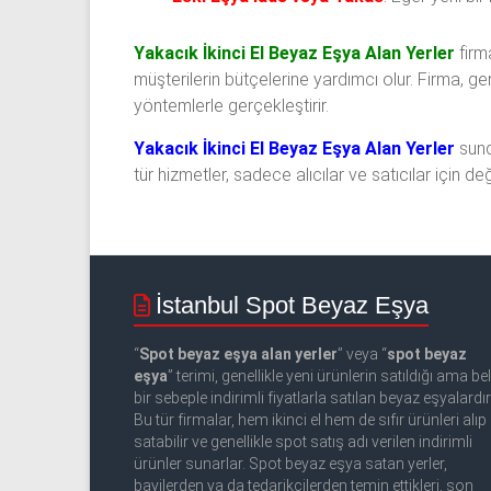
Yakacık İkinci El Beyaz Eşya Alan Yerler
firm
müşterilerin bütçelerine yardımcı olur. Firma, ge
yöntemlerle gerçekleştirir.
Yakacık İkinci El Beyaz Eşya Alan Yerler
sund
tür hizmetler, sadece alıcılar ve satıcılar için 
İstanbul Spot Beyaz Eşya
“
Spot beyaz eşya alan yerler
” veya “
spot beyaz
eşya
” terimi, genellikle yeni ürünlerin satıldığı ama beli
bir sebeple indirimli fiyatlarla satılan beyaz eşyalardır
Bu tür firmalar, hem ikinci el hem de sıfır ürünleri alıp
satabilir ve genellikle spot satış adı verilen indirimli
ürünler sunarlar. Spot beyaz eşya satan yerler,
bayilerden ya da tedarikçilerden temin ettikleri, son