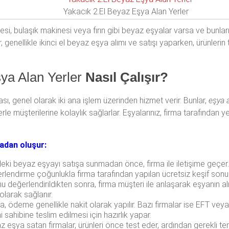
Yakacık 2.El Beyaz Eşya Alan Yerler
si, bulaşık makinesi veya fırın gibi beyaz eşyalar varsa ve bunlar
r, genellikle ikinci el beyaz eşya alımı ve satışı yaparken, ürünle
şya Alan Yerler
Nasıl Çalışır?
sı, genel olarak iki ana işlem üzerinden hizmet verir. Bunlar,
eşya a
rle müşterilerine kolaylık sağlarlar. Eşyalarınız, firma tarafından ye
madan oluşur:
ndeki beyaz eşyayı satışa sunmadan önce, firma ile iletişime geçer
ğerlendirme çoğunlukla firma tarafından yapılan ücretsiz keşif sonuc
değerlendirildikten sonra, firma müşteri ile anlaşarak eşyanın alı
olarak sağlanır.
a, ödeme genellikle nakit olarak yapılır. Bazı firmalar ise EFT ve
sahibine teslim edilmesi için hazırlık yapar.
az eşya satan firmalar, ürünleri önce test eder, ardından gerekli te