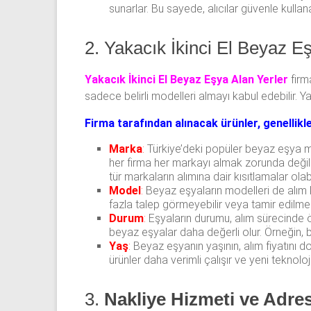
sunarlar. Bu sayede, alıcılar güvenle kullana
2. Yakacık İkinci El Beyaz E
Yakacık İkinci El Beyaz Eşya Alan Yerler
firm
sadece belirli modelleri almayı kabul edebilir. Y
Firma tarafından alınacak ürünler, genellikle
Marka
:
Türkiye’deki popüler beyaz eşya ma
her firma her markayı almak zorunda değild
tür markaların alımına dair kısıtlamalar olabil
Model
:
Beyaz eşyaların modelleri de alım ka
fazla talep görmeyebilir veya tamir edilmesi
Durum
:
Eşyaların durumu, alım sürecinde ön
beyaz eşyalar daha değerli olur. Örneğin, bi
Yaş
:
Beyaz eşyanın yaşının, alım fiyatını do
ürünler daha verimli çalışır ve yeni teknoloji
3.
Nakliye Hizmeti ve Adre