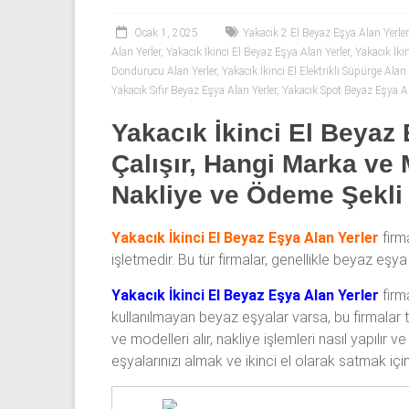
53
50
Ocak 1, 2025
Yakacık 2.El Beyaz Eşya Alan Yerler
Alan Yerler
,
Yakacık İkinci El Beyaz Eşya Alan Yerler
,
Yakacık İki
Dondurucu Alan Yerler
,
Yakacık İkinci El Elektrikli Süpürge Alan 
İkinci
Yakacık Sıfır Beyaz Eşya Alan Yerler
,
Yakacık Spot Beyaz Eşya Al
el
beyaz
Yakacık İkinci El Beyaz 
eşya
Çalışır, Hangi Marka ve 
olarak
buzdolabı,
Nakliye ve Ödeme Şekli
çamaşır
makinesi,
Yakacık İkinci El Beyaz Eşya Alan Yerler
firma
bulaşık
işletmedir. Bu tür firmalar, genellikle beyaz eşy
makinesi,
derin
Yakacık İkinci El Beyaz Eşya Alan Yerler
firm
dondurucu,
kullanılmayan beyaz eşyalar varsa, bu firmalar tar
klima
ve modelleri alır, nakliye işlemleri nasıl yapılı
ve
eşyalarınızı almak ve ikinci el olarak satmak iç
kombi
alınır.