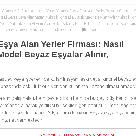
,
Yakacık 2.El Buzdolabı Alan Yerler
,
Yakacık Beyaz Eşya Alan Yerler
,
Yakacık Çamaşır K
nci El Beyaz Eşya Alım Satım
,
Yakacık İkinci El Bulaşık Makinesi Alan Yerler
,
Yakacık İki
Yerler
,
Yakacık İkinci El Fırın Alan Yerler
,
Yakacık İkinci El Klima Alan Yerler
,
Yakacık İkin
an Yerler
,
Yakacık Temizlik Robotu Alan Yerler
0 yorum
Eşya Alan Yerler Firması: Nasıl
Model Beyaz Eşyalar Alınır,
sı, ev veya işyerlerinde kullanılmayan, eski veya ikinci el beyaz eş
a pazarında eski ürünlerin yeniden kullanıma kazandırılması amacıyl
aların çalışmaları, hem çevre dostu hem de bütçeyi düşüren bir s
afından alınarak yenilikçi bir şekilde geri dönüştürülmesi sağlanabi
r ve ödeme şekilleri nasıldır? İşte tüm detaylar: Beyaz eşya piyasas
in hizmet vermektedir.