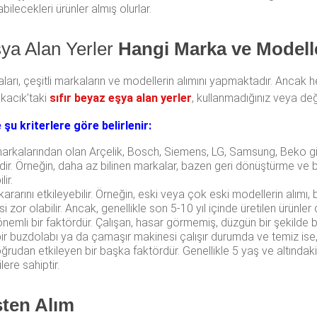
bilecekleri ürünler almış olurlar.
şya Alan Yerler
Hangi Marka ve Modelle
aları, çeşitli markaların ve modellerin alımını yapmaktadır. Ancak h
akacık’taki
sıfır beyaz eşya alan yerler
, kullanmadığınız veya deği
 şu kriterlere göre belirlenir:
rkalarından olan Arçelik, Bosch, Siemens, LG, Samsung, Beko gibi 
ir. Örneğin, daha az bilinen markalar, bazen geri dönüştürme ve b
ir.
rarını etkileyebilir. Örneğin, eski veya çok eski modellerin alımı, 
 zor olabilir. Ancak, genellikle son 5-10 yıl içinde üretilen ürünler
emli bir faktördür. Çalışan, hasar görmemiş, düzgün bir şekilde ba
r buzdolabı ya da çamaşır makinesi çalışır durumda ve temiz ise, bu 
ğrudan etkileyen bir başka faktördür. Genellikle 5 yaş ve altındaki
lere sahiptir.
sten Alım