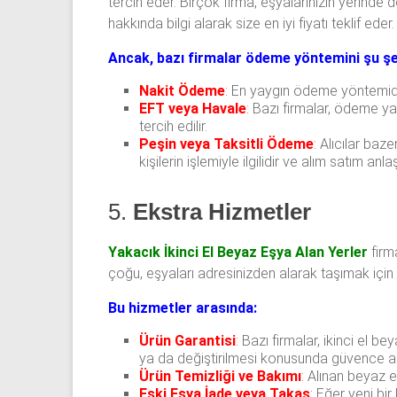
tercih eder. Birçok firma, eşyalarınızın yerinde
hakkında bilgi alarak size en iyi fiyatı teklif eder.
Ancak, bazı firmalar ödeme yöntemini şu şek
Nakit Ödeme
:
En yaygın ödeme yöntemidir.
EFT veya Havale
:
Bazı firmalar, ödeme yap
tercih edilir.
Peşin veya Taksitli Ödeme
:
Alıcılar baze
kişilerin işlemiyle ilgilidir ve alım satım an
5.
Ekstra Hizmetler
Yakacık İkinci El Beyaz Eşya Alan Yerler
firm
çoğu, eşyaları adresinizden alarak taşımak için 
Bu hizmetler arasında:
Ürün Garantisi
:
Bazı firmalar, ikinci el be
ya da değiştirilmesi konusunda güvence al
Ürün Temizliği ve Bakımı
:
Alınan beyaz eş
Eski Eşya İade veya Takas
:
Eğer yeni bir 