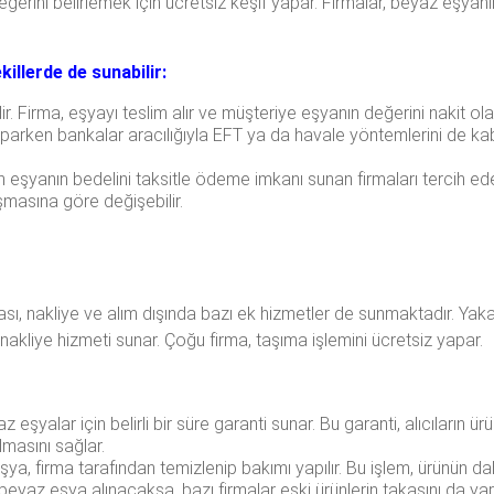
 değerini belirlemek için ücretsiz keşif yapar. Firmalar, beyaz eşya
illerde de sunabilir:
 Firma, eşyayı teslim alır ve müşteriye eşyanın değerini nakit ola
arken bankalar aracılığıyla EFT ya da havale yöntemlerini de kab
n eşyanın bedelini taksitle ödeme imkanı sunan firmaları tercih edeb
laşmasına göre değişebilir.
ası, nakliye ve alım dışında bazı ek hizmetler de sunmaktadır. Yakac
nakliye hizmeti sunar. Çoğu firma, taşıma işlemini ücretsiz yapar.
yaz eşyalar için belirli bir süre garanti sunar. Bu garanti, alıcıların
masını sağlar.
ya, firma tarafından temizlenip bakımı yapılır. Bu işlem, ürünün d
beyaz eşya alınacaksa, bazı firmalar eski ürünlerin takasını da yapa