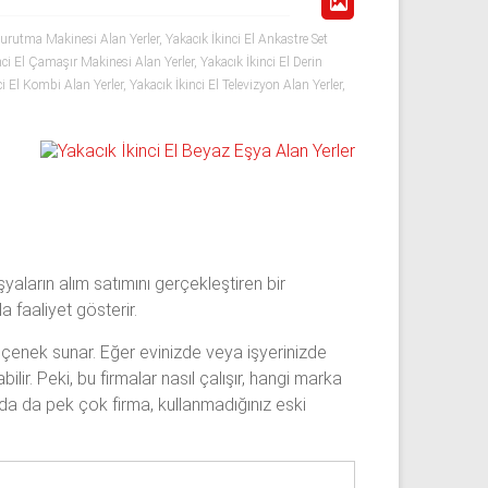
urutma Makinesi Alan Yerler
,
Yakacık İkinci El Ankastre Set
nci El Çamaşır Makinesi Alan Yerler
,
Yakacık İkinci El Derin
ci El Kombi Alan Yerler
,
Yakacık İkinci El Televizyon Alan Yerler
,
yaların alım satımını gerçekleştiren bir
a faaliyet gösterir.
eçenek sunar. Eğer evinizde veya işyerinizde
lir. Peki, bu firmalar nasıl çalışır, hangi marka
ında da pek çok firma, kullanmadığınız eski