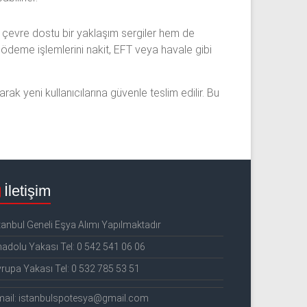
em çevre dostu bir yaklaşım sergiler hem de
, ödeme işlemlerini nakit, EFT veya havale gibi
k yeni kullanıcılarına güvenle teslim edilir. Bu
İletişim
tanbul Geneli Eşya Alımı Yapılmaktadır
adolu Yakası Tel: 0 542 541 06 06
rupa Yakası Tel: 0 532 785 53 51
mail: istanbulspotesya@gmail.com