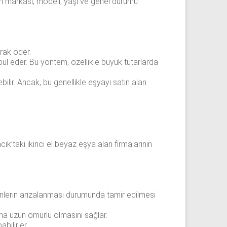
nın markası, modeli, yaşı ve genel durumu
rak öder.
ul eder. Bu yöntem, özellikle büyük tutarlarda
ilir. Ancak, bu genellikle eşyayı satın alan
ık’taki ikinci el beyaz eşya alan firmalarının
 ürünlerin arızalanması durumunda tamir edilmesi
aha uzun ömürlü olmasını sağlar.
bilirler.