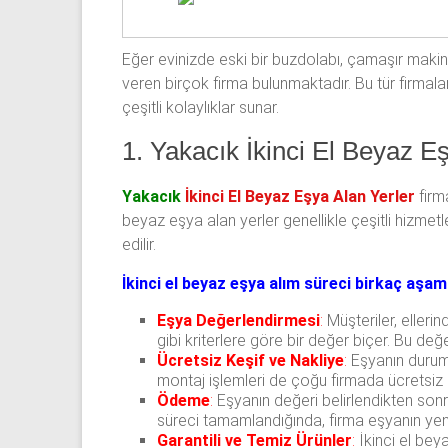
Eğer evinizde eski bir buzdolabı, çamaşır makine
veren birçok firma bulunmaktadır. Bu tür firmala
çeşitli kolaylıklar sunar.
1. Yakacık İkinci El Beyaz E
Yakacık
İkinci El Beyaz Eşya Alan Yerler
firma
beyaz eşya alan yerler genellikle çeşitli hizmetle
edilir.
İkinci el beyaz eşya alım süreci birkaç aşa
Eşya Değerlendirmesi
:
Müşteriler, elleri
gibi kriterlere göre bir değer biçer. Bu de
Ücretsiz Keşif ve Nakliye
:
Eşyanın durumu 
montaj işlemleri de çoğu firmada ücretsiz 
Ödeme
:
Eşyanın değeri belirlendikten sonr
süreci tamamlandığında, firma eşyanın yeni 
Garantili ve Temiz Ürünler
:
İkinci el bey