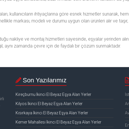
aları, kullanıcıların ihtiyaçlarına göre esnek hizmetler sunarak, h
nellikle markası, modeli ve durumu uygun olan ürünleri alır ve taşır
uğu nakliye ve montaj hizmetleri sayesinde, eşyalar yerinden alınara
değil, aynı zamanda çevre için de faydalı bir çözüm sunmaktadır.
Son Yazılarımız
Kireçburnu İkinci El Beyaz Eşya Alan Yerler
İs
rli
Kilyos İkinci El Beyaz Eşya Alan Yerler
An
.
Kısırkaya İkinci El Beyaz Eşya Alan Yerler
Av
Kemer Mahallesi İkinci El Beyaz Eşya Alan Yerler
E