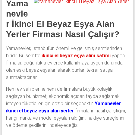
Yama
klima
ve
nevle
kombi
r İkinci El Beyaz Eşya Alan
alınır.
Yerler Firması Nasıl Çalışır?
Yamanevler, İstanbul’un önemli ve gelişmiş semtlerinden
biridir. Bu semtte
ikinci el beyaz eşya alım satımı
yapan
firmalar, çoğunlukla evlerde kullanılmaya uygun durumda
olan eski beyaz eşyaları alarak bunları tekrar satışa
sunmaktadırlar.
Hem ev sahiplerine hem de firmalara büyük kolaylık
sağlayan bu hizmet, ekonomik açıdan fayda sağlamak
isteyen tüketiciler için cazip bir seçenektir.
Yamanevler
ikinci el beyaz eşya alan yerler
firmaların nasıl çalıştığını,
hangi marka ve model eşyaları aldığını, nakliye süreçlerini
ve ödeme şekillerini inceleyeceğiz.