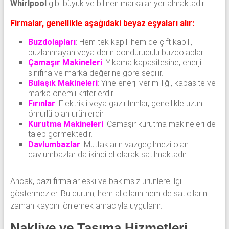
Whirlpool
gibi büyük ve bilinen markalar yer almaktadır.
Firmalar, genellikle aşağıdaki beyaz eşyaları alır:
Buzdolapları
: Hem tek kapılı hem de çift kapılı,
buzlanmayan veya derin donduruculu buzdolapları.
Çamaşır Makineleri
: Yıkama kapasitesine, enerji
sınıfına ve marka değerine göre seçilir.
Bulaşık Makineleri
: Yine enerji verimliliği, kapasite ve
marka önemli kriterlerdir.
Fırınlar
: Elektrikli veya gazlı fırınlar, genellikle uzun
ömürlü olan ürünlerdir.
Kurutma Makineleri
:
Çamaşır kurutma makineleri de
talep görmektedir.
Davlumbazlar
: Mutfakların vazgeçilmezi olan
davlumbazlar da ikinci el olarak satılmaktadır.
Ancak, bazı firmalar eski ve bakımsız ürünlere ilgi
göstermezler. Bu durum, hem alıcıların hem de satıcıların
zaman kaybını önlemek amacıyla uygulanır.
Nakliye ve Taşıma Hizmetleri