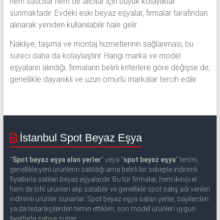
hem satıcılar hem de alıcılar için büyük kolaylıklar
sunmaktadır. Evdeki eski beyaz eşyalar, firmalar tarafından
alınarak yeniden kullanılabilir hale gelir.
Nakliye, taşıma ve montaj hizmetlerinin sağlanması, bu
süreci daha da kolaylaştırır. Hangi marka ve model
eşyaların alındığı, firmaların belirli kriterlere göre değişse de,
genellikle dayanıklı ve uzun ömürlü markalar tercih edilir.
İstanbul Spot Beyaz Eşya
“
Spot beyaz eşya alan yerler
” veya “
spot beyaz eşya
” terimi,
genellikle yeni ürünlerin satıldığı ama belirli bir sebeple indirimli
fiyatlarla satılan beyaz eşyalardır. Bu tür firmalar, hem ikinci el
hem de sıfır ürünleri alıp satabilir ve genellikle spot satış adı verilen
indirimli ürünler sunarlar. Spot beyaz eşya satan yerler, bayilerden
ya da tedarikçilerden temin ettikleri, son model ürünleri uygun
fiyatlarla satışa sunar