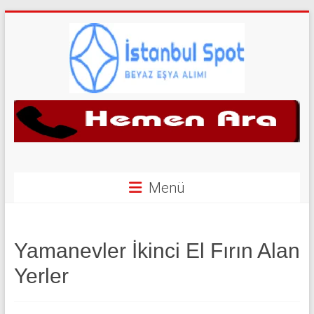
Skip
to
content
İkinci
El
Beyaz
Eşya
Menü
Alan
Yerler
Yamanevler İkinci El Fırın Alan
|
Yerler
0