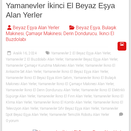
543
Yamanevler İkinci El Beyaz Eşya
592
Alan Yerler
53
Beyaz Eşya Alan Yerler
Beyaz Eşya
,
Bulaşık
Makinesi
,
Çamaşır Makinesi
,
Derin Dondurucu
,
İkinci El
50
Buzdolabı
İkinci
Aralık 16, 2024
Yamanevler 2.El Beyaz Eşya Alan Yerler
,
el
Yamanevler 2.El Buzdolabı Alan Yerler
,
Yamanevler Beyaz Eşya Alan Yerler
,
beyaz
Yamanevler Çamaşır Kurutma Makinesi Alan Yerler
,
Yamanevler İkinci El
eşya
Ankastre Set Alan Yerler
,
Yamanevler İkinci El Beyaz Eşya Alan Yerler
,
olarak
Yamanevler İkinci El Beyaz Eşya Alım Satım
,
Yamanevler İkinci El Bulaşık
buzdolabı,
Makinesi Alan Yerler
,
Yamanevler İkinci El Çamaşır Makinesi Alan Yerler
,
Yamanevler İkinci El Derin Dondurucu Alan Yerler
,
Yamanevler İkinci El Elektrikli
çamaşır
Süpürge Alan Yerler
,
Yamanevler İkinci El Fırın Alan Yerler
,
Yamanevler İkinci El
makinesi,
Klima Alan Yerler
,
Yamanevler İkinci El Kombi Alan Yerler
,
Yamanevler İkinci El
bulaşık
Televizyon Alan Yerler
,
Yamanevler Sıfır Beyaz Eşya Alan Yerler
,
Yamanevler
makinesi,
Spot Beyaz Eşya Alan Yerler
,
Yamanevler Temizlik Robotu Alan Yerler
derin
0 yorum
dondurucu,