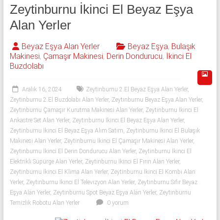
543
Zeytinburnu İkinci El Beyaz Eşya
592
Alan Yerler
53
Beyaz Eşya Alan Yerler
Beyaz Eşya
,
Bulaşık
Makinesi
,
Çamaşır Makinesi
,
Derin Dondurucu
,
İkinci El
50
Buzdolabı
İkinci
Aralık 16, 2024
Zeytinburnu 2.El Beyaz Eşya Alan Yerler
,
el
Zeytinburnu 2.El Buzdolabı Alan Yerler
,
Zeytinburnu Beyaz Eşya Alan Yerler
,
beyaz
Zeytinburnu Çamaşır Kurutma Makinesi Alan Yerler
,
Zeytinburnu İkinci El
eşya
Ankastre Set Alan Yerler
,
Zeytinburnu İkinci El Beyaz Eşya Alan Yerler
,
olarak
Zeytinburnu İkinci El Beyaz Eşya Alım Satım
,
Zeytinburnu İkinci El Bulaşık
buzdolabı,
Makinesi Alan Yerler
,
Zeytinburnu İkinci El Çamaşır Makinesi Alan Yerler
,
Zeytinburnu İkinci El Derin Dondurucu Alan Yerler
,
Zeytinburnu İkinci El
çamaşır
Elektrikli Süpürge Alan Yerler
,
Zeytinburnu İkinci El Fırın Alan Yerler
,
makinesi,
Zeytinburnu İkinci El Klima Alan Yerler
,
Zeytinburnu İkinci El Kombi Alan
bulaşık
Yerler
,
Zeytinburnu İkinci El Televizyon Alan Yerler
,
Zeytinburnu Sıfır Beyaz
makinesi,
Eşya Alan Yerler
,
Zeytinburnu Spot Beyaz Eşya Alan Yerler
,
Zeytinburnu
derin
Temizlik Robotu Alan Yerler
0 yorum
dondurucu,