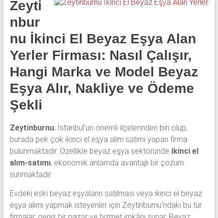
Zeyti
klima
ve
nbur
kombi
nu İkinci El Beyaz Eşya Alan
alınır.
Yerler Firması: Nasıl Çalışır,
Hangi Marka ve Model Beyaz
Eşya Alır, Nakliye ve Ödeme
Şekli
Zeytinburnu
, İstanbul’un önemli ilçelerinden biri olup,
burada pek çok ikinci el eşya alım satımı yapan firma
bulunmaktadır. Özellikle beyaz eşya sektöründe
ikinci el
alım-satımı
, ekonomik anlamda avantajlı bir çözüm
sunmaktadır.
Evdeki eski beyaz eşyaların satılması veya ikinci el beyaz
eşya alımı yapmak isteyenler için Zeytinburnu’ndaki bu tür
firmalar, geniş bir pazar ve hizmet imkânı sunar. Beyaz