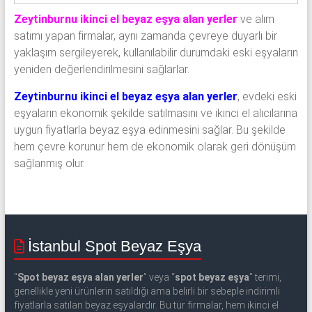
Zeytinburnu ikinci el beyaz eşya alan yerler
ve alım
satımı yapan firmalar, aynı zamanda çevreye duyarlı bir
yaklaşım sergileyerek, kullanılabilir durumdaki eski eşyaların
yeniden değerlendirilmesini sağlarlar.
Zeytinburnu ikinci el beyaz eşya alan yerler
, evdeki eski
eşyaların ekonomik şekilde satılmasını ve ikinci el alıcılarına
uygun fiyatlarla beyaz eşya edinmesini sağlar. Bu şekilde
hem çevre korunur hem de ekonomik olarak geri dönüşüm
sağlanmış olur.
İstanbul Spot Beyaz Eşya
“
Spot beyaz eşya alan yerler
” veya “
spot beyaz eşya
” terimi,
genellikle yeni ürünlerin satıldığı ama belirli bir sebeple indirimli
fiyatlarla satılan beyaz eşyalardır. Bu tür firmalar, hem ikinci el