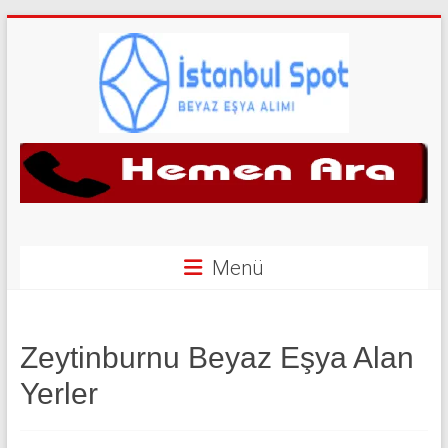
Skip
to
content
İkinci
El
Beyaz
Eşya
Menü
Alan
Yerler
Zeytinburnu Beyaz Eşya Alan
|
Yerler
0