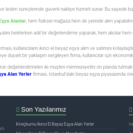
ve teslim süreçlerinde güvenli nakliye hizmeti sunar. Bu sayede b
 Eşya Alanlar
, hem fiziksel mağaza hem de yerinde alım yapabilme
atını belirlerken adil bir değerlendirme yaparak, hem alıcılar hem de s
irması, kullanıcıların ikinci el beyaz eşya alım ve satımını kolayla
eye duyarlı bir yaklaşım sergileyen firma, kullanıcılar için ekonomik a
ün değerlendirmeleri ile müşteri memnuniyetini ön planda tutmaktad
şya Alan Yerler
firması, İstanbul’daki beyaz eşya piyasasında önem
Son Yazılarımız
Kireçburnu İkinci El Beyaz Eşya Alan Yerler
İs
rli