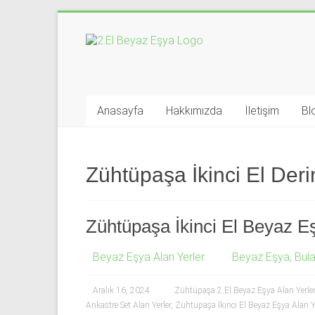
Skip
to
İkinci
content
El
Beyaz
Anasayfa
Hakkımızda
İletişim
Bl
Eşya
Alan
Zühtüpaşa İkinci El Der
Yerler
|
Zühtüpaşa İkinci El Beyaz Eş
0
Beyaz Eşya Alan Yerler
Beyaz Eşya
,
Bula
543
592
Aralık 16, 2024
Zühtüpaşa 2.El Beyaz Eşya Alan Yerler
Ankastre Set Alan Yerler
,
Zühtüpaşa İkinci El Beyaz Eşya Alan Y