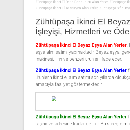
53
Zühtüpaşa İkinci El Derin Dondurucu Alan Yerler
,
Zühtüpaşa İkin
Zühtüpaşa İkinci El Televizyon Alan Yerler
,
Zühtüpaşa Sıfır Beya
50
Zühtüpaşa İkinci El Beyaz
İkinci
İşleyişi, Hizmetleri ve Ö
el
beyaz
eşya
Zühtüpaşa İkinci El Beyaz Eşya Alan Yerler
,
olarak
eşya alım satımı yapmaktadır. Beyaz eşya, genell
buzdolabı,
makinesi, fırın ve benzeri ürünleri ifade eder.
çamaşır
Zühtüpaşa İkinci El Beyaz Eşya Alan Yerler
f
makinesi,
ürünlerin ikinci el alım satımı son yıllarda oldu
bulaşık
amacıyla faaliyet göstermektedir.
makinesi,
derin
dondurucu,
klima
ve
Zühtüpaşa İkinci El Beyaz Eşya Alan Yerler
f
kombi
taşınır ve adresine kadar getirilir. Bu süreçte m
alınır.