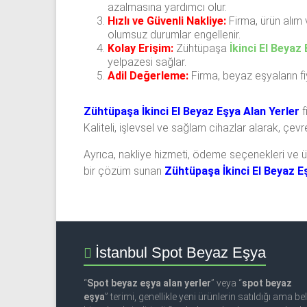
azalmasına yardımcı olur.
Hızlı ve Güvenli Nakliye:
Firma, ürün alım 
olumsuz durumlar engellenir.
Kolay Erişim:
Zühtüpaşa
İkinci El Beyaz
yelpazesi sağlar.
Adil Değerleme:
Firma, beyaz eşyaların fiy
Zühtüpaşa İkinci El Beyaz Eşya Alan Yerler
f
Kaliteli, işlevsel ve sağlam cihazlar alarak, çevr
Ayrıca, nakliye hizmeti, ödeme seçenekleri ve ür
bir çözüm sunan
Zühtüpaşa İkinci El Beyaz E
İstanbul Spot Beyaz Eşya
“
Spot beyaz eşya alan yerler
” veya “
spot beyaz
eşya
” terimi, genellikle yeni ürünlerin satıldığı ama beli