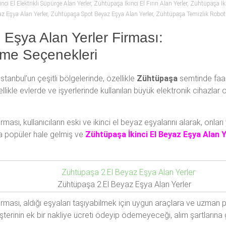
ci El Elektrikli Süpürge Alan Yerler
,
Zühtüpaşa İkinci El Fırın Alan Yerler
,
Zühtüpaşa İki
z Eşya Alan Yerler
,
Zühtüpaşa Spot Beyaz Eşya Alan Yerler
,
Zühtüpaşa Temizlik Robotu
 Eşya Alan Yerler Firması:
deme Seçenekleri
 İstanbul’un çeşitli bölgelerinde, özellikle
Zühtüpaşa
semtinde faali
ikle evlerde ve işyerlerinde kullanılan büyük elektronik cihazlar 
irması, kullanıcıların eski ve ikinci el beyaz eşyalarını alarak, onlar
kça popüler hale gelmiş ve
Zühtüpaşa İkinci El Beyaz Eşya Alan Y
Zühtüpaşa 2.El Beyaz Eşya Alan Yerler
irması, aldığı eşyaları taşıyabilmek için uygun araçlara ve uzman pe
üşterinin ek bir nakliye ücreti ödeyip ödemeyeceği, alım şartlarına 