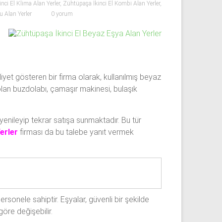
nci El Klima Alan Yerler
,
Zühtüpaşa İkinci El Kombi Alan Yerler
,
 Alan Yerler
0 yorum
yet gösteren bir firma olarak, kullanılmış beyaz
olan buzdolabı, çamaşır makinesi, bulaşık
ı yenileyip tekrar satışa sunmaktadır. Bu tür
erler
firması da bu talebe yanıt vermek
rsonele sahiptir. Eşyalar, güvenli bir şekilde
göre değişebilir.