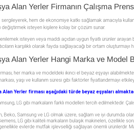
ya Alan Yerler Firmanın Çalışma Prensi
sergileyerek, hem de ekonomiye katkı sağlamak amacıyla kullanılm
ı değiştirmek isteyen kişilere kolay bir çözüm sunar.
nı yenilemek isteyen veya maddi açıdan uygun fiyatlı ürünler arayan
atıcıların karşılıklı olarak fayda sağlayacağı bir ortam oluşturmayı h
şya Alan Yerler Hangi Marka ve Model B
irması, her marka ve modeldeki ikinci el beyaz eşyayı alabilmektedi
arkası, yaşı ve kullanım süresi gibi faktörler fiyatlandırmayı etkile
a Alan Yerler firması aşağıdaki türde beyaz eşyaları almaktad
sung, LG gibi markaların farklı modelleri tercih edilmektedir. Çal
, Beko, Samsung ve LG olmak üzere, sağlam ve iyi durumda olan ç
emens, LG gibi kaliteli markaların bulaşık makineleri, özellikle sor
enellikle evlerde mutfak işlevselliği sağlayan önemli ürünlerdir. M