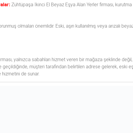
alar:
Zühtüpaşa İkinci El Beyaz Eşya Alan Yerler firması, kurutma 
korunmuş olmaları önemlidir. Eski, aşırı kullanılmış veya arızalı b
i
irması, yalnızca sabahları hizmet veren bir mağaza şeklinde değil
e geçildiğinde, müşteri tarafından belirtilen adrese gelerek, eski e
e hizmetini de sunar.