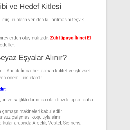
bi ve Hedef Kitlesi
ış ürünlerin yeniden kullanılmasını teşvik
 bireylerden oluşmaktadır.
Zühtüpaşa İkinci El
edefler.
eyaz Eşyalar Alınır?
r. Ancak firma, her zaman kaliteli ve işlevsel
yen önemli unsurlardır.
ır:
ışan ve sağlıklı durumda olan buzdolapları daha
amaşır makineleri kabul edilir.
unsuz çalışması koşuluyla alınır.
arkalar arasında Arçelik, Vestel, Siemens,