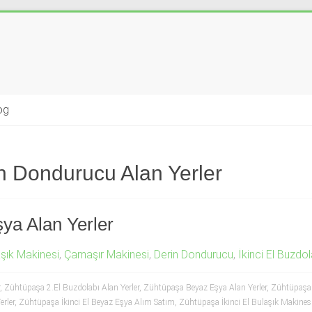
og
in Dondurucu Alan Yerler
ya Alan Yerler
şık Makinesi
,
Çamaşır Makinesi
,
Derin Dondurucu
,
İkinci El Buzdol
,
Zühtüpaşa 2.El Buzdolabı Alan Yerler
,
Zühtüpaşa Beyaz Eşya Alan Yerler
,
Zühtüpaşa 
erler
,
Zühtüpaşa İkinci El Beyaz Eşya Alım Satım
,
Zühtüpaşa İkinci El Bulaşık Makinesi