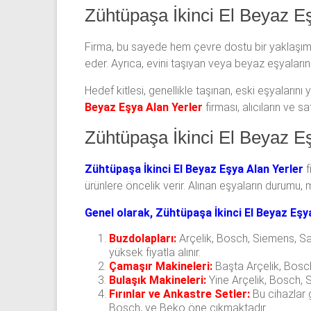
Zühtüpaşa İkinci El Beyaz Eş
Firma, bu sayede hem çevre dostu bir yaklaşım 
eder. Ayrıca, evini taşıyan veya beyaz eşyaların
Hedef kitlesi, genellikle taşınan, eski eşyaları
Beyaz Eşya Alan Yerler
firması, alıcıların ve s
Zühtüpaşa İkinci El Beyaz E
Zühtüpaşa İkinci El Beyaz Eşya Alan Yerler
f
ürünlere öncelik verir. Alınan eşyaların durumu, m
Genel olarak, Zühtüpaşa İkinci El Beyaz Eşy
Buzdolapları:
Arçelik, Bosch, Siemens, Sam
yüksek fiyatla alınır.
Çamaşır Makineleri:
Başta Arçelik, Bosch
Bulaşık Makineleri:
Yine Arçelik, Bosch, Si
Fırınlar ve Ankastre Setler:
Bu cihazlar g
Bosch, ve Beko öne çıkmaktadır.