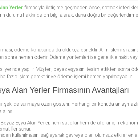
Alan Yerler
firmasıyla iletişime geçmeden önce, satmak istedikleri e
rın durumu hakkında ön bilgi alarak, daha doğru bir değerlendirme y
irması, ödeme konusunda da oldukça esnektir. Alım işlemi sırasın
an sonra hemen ödenir. Ödeme yöntemleri ise genellikle nakit veya
sı yerinde yapılır. Müşteri, beyaz eşyasını teslim ettikten sonra 
daha fazla işlem gerektirir ve ödeme işlemi hemen yapılmayabilir.
ya Alan Yerler Firmasının Avantajları
l bir şekilde sunmaya özen gösterir. Herhangi bir konuda anlaşma
alınır.
 Beyaz Eşya Alan Yerler, hem satıcılar hem de alıcılar için ekonom
ernatifler sunar.
iden kullanılmasını sağlayarak çevreye olan olumsuz etkiler en aza i